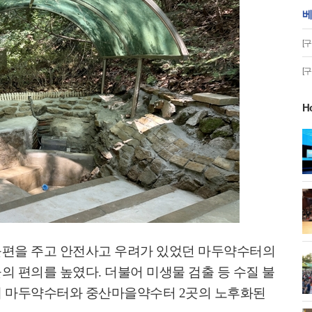
베
[
[
H
게!' 민경선 고양
고양시 폭염특보에 '도로 살수차' 전
면 가동
 이동환 고양시장
물향기수목원 무궁화 절정 '50여 품
종 감상'
불편을 주고 안전사고 우려가 있었던 마두약수터의
화제' 행주산성
민경선 시장, 2026 고양시장배 볼링
들의 편의를 높였다
.
더불어 미생물 검출 등 수질 불
대회 시구
위해 마두약수터와 중산마을약수터
2
곳의 노후화된