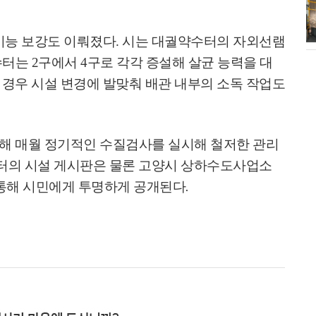
소각장) 소방
제30회 고양특례시장기 배드민턴대
회 개최
기능 보강도 이뤄졌다
.
시는 대궐약수터의 자외선램
수터는
2
구에서
4
구로 각각 증설해 살균 능력을 대
경우 시설 변경에 발맞춰 배관 내부의 소독 작업도
해 매월 정기적인 수질검사를 실시해 철저한 관리
터의 시설 게시판은 물론 고양시 상하수도사업소
통해 시민에게 투명하게 공개된다
.