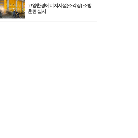
고양환경에너지시설(소각장) 소방
제3
훈련 실시
회 