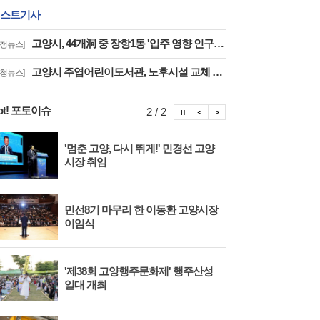
스트기사
고양시, 44개洞 중 장항1동 '입주 영향 인구 증가폭' 최고··풍산동도 증가세 지속
구청뉴스]
고양시 주엽어린이도서관, 노후시설 교체 재개관 '다락·아기 독서공간 등 조성'
구청뉴스]
ot! 포토이슈
포토이슈 정지
포토이슈 이전보기
포토이슈 다음보기
2 / 2
'멈춘 고양, 다시 뛰게!' 민경선 고양
고양
시장 취임
면 
민선8기 마무리 한 이동환 고양시장
물향
이임식
종 
'제38회 고양행주문화제' 행주산성
민경
일대 개최
대회