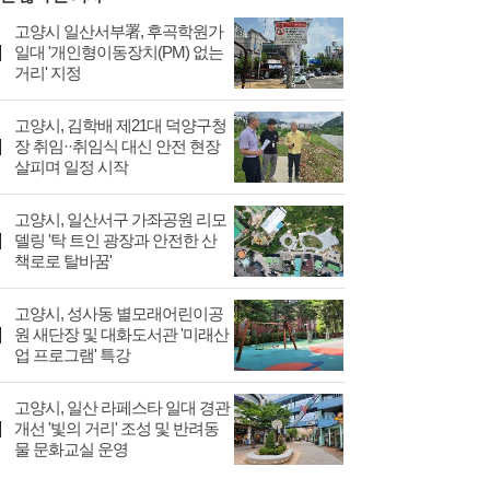
고양시 일산서부署, 후곡학원가
일대 '개인형이동장치(PM) 없는
거리' 지정
고양시, 김학배 제21대 덕양구청
장 취임··취임식 대신 안전 현장
살피며 일정 시작
고양시, 일산서구 가좌공원 리모
델링 '탁 트인 광장과 안전한 산
책로로 탈바꿈'
고양시, 성사동 별모래어린이공
원 새단장 및 대화도서관 '미래산
업 프로그램' 특강
고양시, 일산 라페스타 일대 경관
개선 '빛의 거리' 조성 및 반려동
물 문화교실 운영