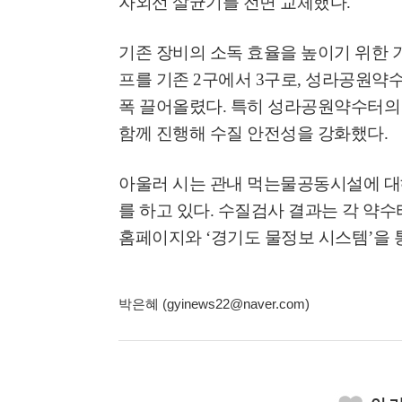
자외선 살균기를 전면 교체했다
.
고양환경에너지시설(
훈련 실시
기존 장비의 소독 효율을 높이기 위한 
프를 기존
2
구에서
3
구로
,
성라공원약
폭 끌어올렸다
.
특히 성라공원약수터의 
함께 진행해 수질 안전성을 강화했다
.
아울러 시는 관내 먹는물공동시설에 대
를 하고 있다
.
수질검사 결과는 각 약수
홈페이지와
‘
경기도 물정보 시스템
’
을 
박은혜 (gyinews22@naver.com)