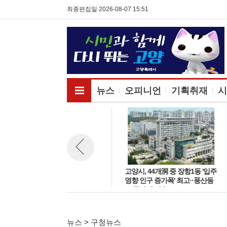
최종편집일 2026-08-07 15:51
전체메뉴보기
뉴스
오피니언
기획취재
시
고양시 주엽어린이도서관, 노후
고양시, 44개洞 중 장항1동 '입주
뉴스 이전보기
시설 교체 재개관 '다락·아기 독
영향 인구 증가폭' 최고··풍산동
서공간 등 조성'
도 증가세 지속
뉴스 > 구청뉴스