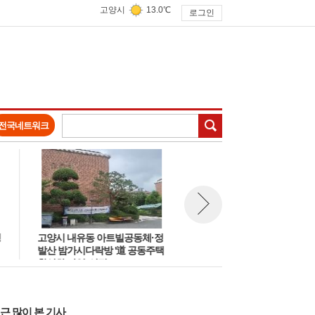
고양시
13.0℃
로그인
검색
전국네트워크
고양시 내유동 아트빌공동체·정
고양시, 일산 라페스타 일대 경
뉴스 다음보기
발산 밤가시다락방 '道 공동주택
관개선 '빛의 거리' 조성 및 반려
활성화 사업' 선정
동물 문화교실 운영
근 많이 본 기사