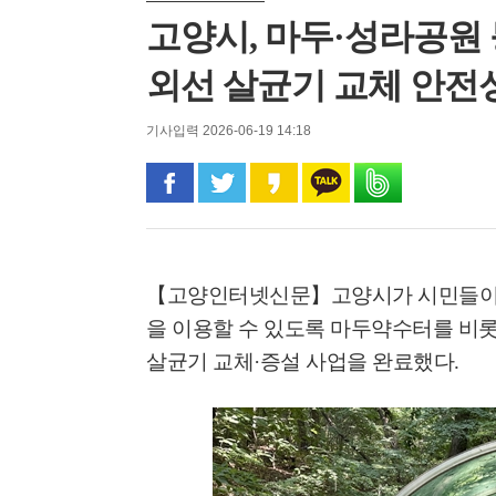
고양시, 마두·성라공원 
외선 살균기 교체 안전성
기사입력 2026-06-19 14:18
페이스북으로 공유
트위터로 공유
카카오 스토리로 공유
카카오톡으로 공유
밴드로 공유
【고양인터넷신문】
고양시가 시민들이
을 이용할 수 있도록 마두약수터를 비롯
살균기 교체
·
증설 사업을 완료했다
.