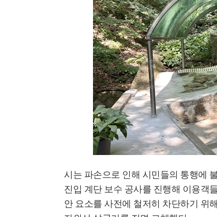
'멈춘 고양, 다시 뛰
시장 취임
민선8기 마무리 한
이임식
시는 파손으로 인해 시민들의 통행에 
'제38회 고양행주문
진입 계단 보수 공사를 진행해 이용객
일대 개최
안 요소를 사전에 철저히 차단하기 