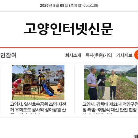
2026
년
8
월
08
일 (토요일) 05:51:10
민참여
회사소개
독자(후원)가입
기사제보
고양시, 일산호수공원 조명·자전
고양시, 김학배 제21대 덕양구청
거 우회도로 공사와 성아공원 산
장 취임··취임식 대신 안전 현장
책로 정비 나선다
살피며 일정 시작
최