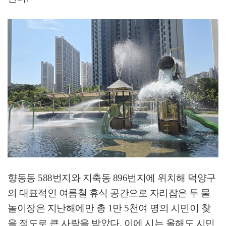
향동동
588
번지와 지축동
896
번지에 위치해
덕양구
의 대표적인 여름철 휴식 공간으로 자리잡은 두 물
놀이장은 지난해에만 총
1
만
5
천여 명의 시민이 찾
을 정도로 큰 사랑을 받았다
.
이에 시는 올해도 시민