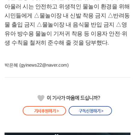
아울러 시는 안전하고 위생적인 물놀이 환경을 위해
시민들에게
△
물놀이장 내 신발 착용 금지
△
반려동
물 출입 금지
△
물놀이장 내 음식물 반입 금지
△
영
유아 방수용 물놀이 기저귀 착용 등 이용자 안전
·
위
생 수칙을 철저히 준수해 줄 것을 당부했다
.
박은혜 (gyinews22@naver.com)