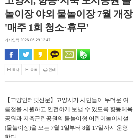
고양시, 향동·지축 도시공원 물
놀이장 야외 물놀이장 7월 개장
'매주 1회 청소·휴무'
기사입력 2026-06-29 12:47
페이스북으로 공유
트위터로 공유
카카오 스토리로 공유
카카오톡으로 공유
문자로 공유
밴드로 공유
복사
목록
인쇄
【고양인터넷신문】
고양시가 시민들이 무더운 여
름철을 시원하고 안전하게 보낼 수 있도록 향동체육
공원과 지축근린공원의 물놀이형 어린이놀이시설
(
물놀이장
)
을 오는
7
월
1
일부터
8
월
17
일까지 운영
한다
.