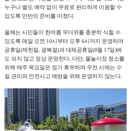
누구나 별도 예약 없이 무료로 편리하게 이용할 수
있도록 만반의 준비를 마쳤다
.
올해는 시민들이 한여름 무더위를 충분히 식힐 수
있도록 매일 오전
10
시부터 오후
6
시까지 운영하며
공휴일
(
제헌절
,
광복절
)
과 대체공휴일
(8
월
17
일
)
에
도 쉬지 않고 정상 운영한다
.
다만
,
물놀이장 청소를
위해 매주 목요일은 정기 휴무하며 우천 시에는 수
질 관리와 안전사고 예방을 위해 운영하지 않는다
.