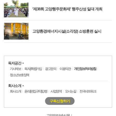
'제38회 고양행주문화제' 행주산성 일대 개최
고양환경에너지시설(소각장) 소방훈련 실시
독자공간
기사제보
독자(후원)가입
광고문의
이용약관
개인정보처리방침
청소년보호정책
회사소개
회사소개
윤리(편집규약)강령
사업영역
오시는길
전국네트워크
구독신청하기
고양인터넷신문