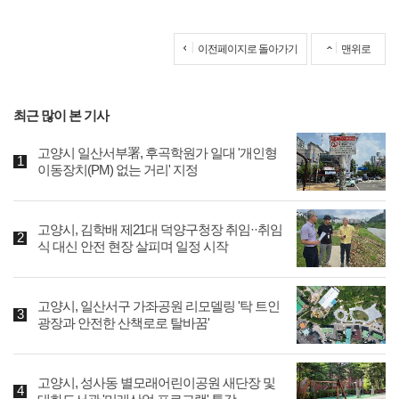
이전페이지로 돌아가기
맨위로
최근 많이 본 기사
고양시 일산서부署, 후곡학원가 일대 '개인형
이동장치(PM) 없는 거리' 지정
고양시, 김학배 제21대 덕양구청장 취임··취임
식 대신 안전 현장 살피며 일정 시작
고양시, 일산서구 가좌공원 리모델링 '탁 트인
광장과 안전한 산책로로 탈바꿈'
고양시, 성사동 별모래어린이공원 새단장 및