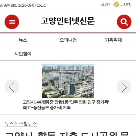
고양시
13.0℃
최종편집일 2026-08-07 15:51
검
전체메뉴보기
뉴스
오피니언
기획취재
시민참여
'다
고양시, 44개洞 중 장항1동 '입주 영향 인구 증가폭'
고양
뉴스 이전보기
뉴스 다
최고··풍산동도 증가세 지속
성아
뉴스 > 구청뉴스