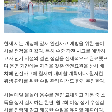
현재 시는 개장에 앞서 안전사고 예방을 위한 놀이
시설 점검을 마쳤다
.
특히 수중 감전 사고를 예방하
고자 전기 시설의 절연 점검을 선제적으로 완료했으
며 운영 기간에는 자격을 갖춘 안전요원을 상시 배
치해 안전사고에 철저히 대비할 계획이다
.
철저한
위생 관리를 위한 수질 관리 대책도 함께 추진한다
.
시는 매일 물놀이 용수를 전량 교체하고 가동 중 소
독을 상시 실시하는 한편
,
월
2
회 이상 정기 수질검
사를 진행해 맑고 깨끗한 수질을 유지할 계획이다
.