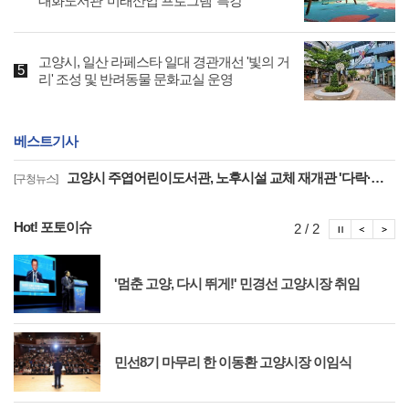
대화도서관 '미래산업 프로그램' 특강
고양시, 일산 라페스타 일대 경관개선 '빛의 거
리' 조성 및 반려동물 문화교실 운영
베스트기사
고양시 주엽어린이도서관, 노후시설 교체 재개관 '다락·아기 독서공간 등 조성'
[구청뉴스]
Hot! 포토이슈
포토이슈
포토
포
2 / 2
'멈춘 고양, 다시 뛰게!' 민경선 고양시장 취임
민선8기 마무리 한 이동환 고양시장 이임식