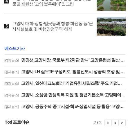
물길 재탄생 '고양 블루웨이' 밑그림
고양시 대화·장항·법곳동과 창릉·화전동 등 '군
사시설보호 및 비행안전구역' 해제
베스트기사
민경선 고양시장, 국토부 제2차관 만나 '고양은평선 일산 연장 반영' 등 요청
[경제뉴스]
고양시·LH 실무TF 구성키로 '창릉신도시 성공적 조성 및 자족기능 강화 협력'
[경제뉴스]
고양시, 일산테크노밸리 '기업유치 세일즈戰' 주요 기업에 고양시장 명의 투자 제안
[경제뉴스]
고양시, 소상공 민생회복 지원 및 청년기본소득·고양페이 확대 '도비 매칭 관건'
[경제뉴스]
고양시, 공동주택·종교시설·학교·상업시설 등 활용 '고양형 주차공유제' 추진
[경제뉴스]
Hot! 포토이슈
포토이슈
포토
포
2 / 2