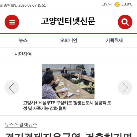
고양시
13.0℃
최종편집일 2026-08-07 15:51
검
전체메뉴보기
뉴스
오피니언
기획취재
시민참여
활용
고양시·LH 실무TF 구성키로 '창릉신도시 성공적 조
고양
뉴스 이전보기
뉴스 다
성 및 자족기능 강화 협력'
페이
뉴스 > 경제뉴스