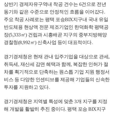
상반기 경제자유구역내 착공 건수는
6
건으로 전년
동기와 같은 수준으로 안정적인 흐름을 이어갔다
.
주요 착공 사례로는 평택 포승
BIX
지구내 국내 유일
반도체용 현상액 전문 제조기업인 한덕화학 평택공
장
(5,333
㎡
)
건립과 시흥배곧 지구의 중부지방해양
경찰청
(8,992
㎡
)
신축사업 등이 대표적이다
.
경기경제청은 현재 관내 입주기업을 대상으로 관세
,
취득세
,
재산세 감면 혜택과 함께
,
복잡한 인허가 절
차를 획기적으로 단축하는 원스톱 기업 지원 행정서
비스 등 다양한 인센티브를 제공해 기업들의 신속한
투자를 지원하고 있다
.
경기경제청은 지역별 특성에 맞춘
3
개 지구를 지정
해 개발을 활발히 추진 중이다
.
평택 포승
BIX
지구