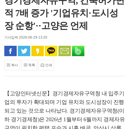
경기경제자유구역, 건축허가면
적 7배 증가 '기업유치·도시성
장 순항'··고양은 언제
기사입력 2026-06-29 13:20
페이스북으로 공유
트위터로 공유
카카오 스토리로 공유
카카오톡으로 공유
문자로 공유
밴드로 공유
복사
목록
인쇄
【고양인터넷신문】
경기경제자유구역청 내 입주기
업의 투자가 확대되며 기업 유치와 도시성장이 진행
되고 있는 것으로 나타났다
.
경기경제자유구역청
(
이
하 경기경제청
)
은
2026
년
1
월부터
6
월까지 경제자유
구역이 위치한 평택 포승과 시흥 배곧
,
안산시 상록