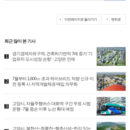
이전페이지로 돌아가기
맨위로
최근 많이 본 기사
경기경제자유구역, 건축허가면적 7배 증가 '기
업유치·도시성장 순항'··고양은 언제
7월부터 1,600㏄ 초과 하이브리드 차량 신규·이
전 등록 시 지역개발채권 매입 의무화
고양시, 자율주행버스 대화역 구간 무료 시범
운행··7월 중순 이후 노선 확대 예정
고양시, 북한산~창릉천~행주산성~한강 잇는