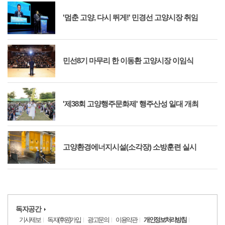
'멈춘 고양, 다시 뛰게!' 민경선 고양시장 취임
민선8기 마무리 한 이동환 고양시장 이임식
'제38회 고양행주문화제' 행주산성 일대 개최
고양환경에너지시설(소각장) 소방훈련 실시
독자공간
기사제보
독자(후원)가입
광고문의
이용약관
개인정보처리방침