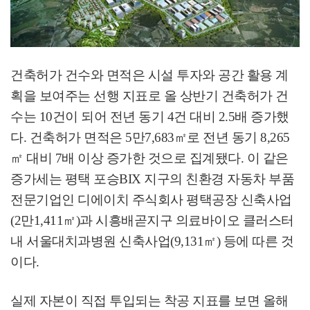
건축허가 건수와 면적은 시설 투자와 공간 활용 계
획을 보여주는 선행 지표로 올 상반기 건축허가 건
수는
10
건이 되어 전년 동기
4
건 대비
2.5
배 증가했
다
.
건축허가 면적은
5
만
7,683
㎡
로 전년 동기
8,265
㎡
대비
7
배 이상 증가한 것으로 집계됐다
.
이 같은
증가세는 평택 포승
BIX
지구의 친환경 자동차 부품
전문기업인 디에이치 주식회사 평택공장 신축사업
(2
만
1,411
㎡
)
과 시흥배곧지구 의료바이오 클러스터
내 서울대치과병원 신축사업
(9,131
㎡
)
등에 따른 것
이다
.
실제 자본이 직접 투입되는 착공 지표를 보면 올해