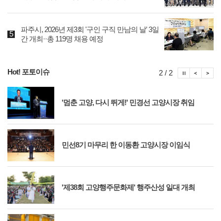
파주시, 2026년 제3회 '구인 구직 만남의 날' 3일
간 개최··총 119명 채용 예정
Hot! 포토이슈
포토이슈
포토
포
2 / 2
'멈춘 고양, 다시 뛰게!' 민경선 고양시장 취임
민선8기 마무리 한 이동환 고양시장 이임식
'제38회 고양행주문화제' 행주산성 일대 개최