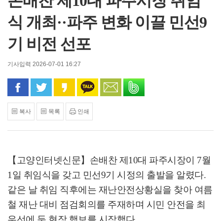
손배찬 제10대 파주시장 취임
식 개최··파주 변화 이끌 민선9
기 비전 선포
기사입력 2026-07-01 16:27
페이스북으로 공유
트위터로 공유
카카오 스토리로 공유
카카오톡으로 공유
문자로 공유
밴드로 공유
복사
목록
인쇄
【고양인터넷신문】
손배찬 제
10
대 파주시장이
7
월
1
일 취임식을 갖고 민선
9
기 시정의 출발을 알렸다
.
같은 날 취임 직후에는 재난안전상황실을 찾아 여름
철 재난 대비 점검회의를 주재하며 시민 안전을 최
우선에 둔 현장 행보를 시작했다
.