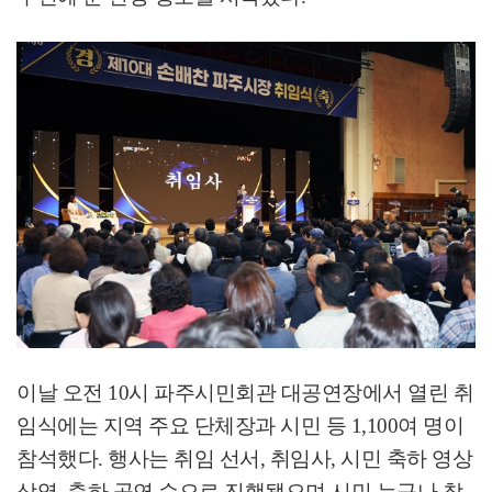
이날 오전
10
시 파주시민회관 대공연장에서 열린 취
임식에는 지역 주요 단체장과 시민 등
1,100
여 명이
참석했다
.
행사는 취임 선서
,
취임사
,
시민 축하 영상
상영
,
축하 공연 순으로 진행됐으며
시민 누구나 참