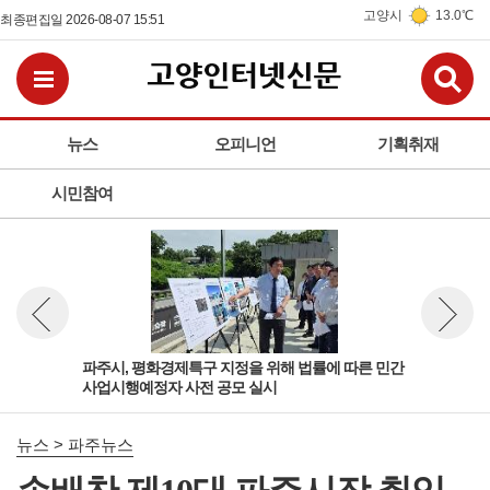
고양시
13.0℃
최종편집일 2026-08-07 15:51
검
전체메뉴보기
뉴스
오피니언
기획취재
시민참여
김포
파주시, 평화경제특구 지정을 위해 법률에 따른 민간
파주
뉴스 이전보기
뉴스 다
사업시행예정자 사전 공모 실시
문해
뉴스 > 파주뉴스