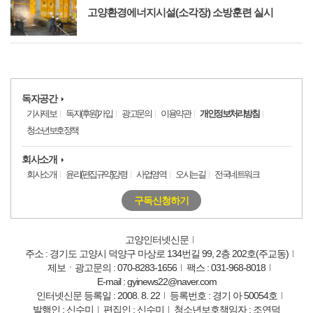
고양환경에너지시설(소각장) 소방훈련 실시
독자공간
기사제보
독자(후원)가입
광고문의
이용약관
개인정보처리방침
청소년보호정책
회사소개
회사소개
윤리(편집규약)강령
사업영역
오시는길
전국네트워크
구독신청하기
고양인터넷신문
주소 : 경기도 고양시 덕양구 마상로 134번길 99, 2층 202호(주교동)
제보ㆍ광고문의 : 070-8283-1656
팩스 : 031-968-8018
E-mail : gyinews22@naver.com
인터넷신문 등록일 : 2008. 8. 22
등록번호 : 경기 아 50054호
발행인 : 신수미
편집인 : 신수미
청소년보호책임자 : 조연덕