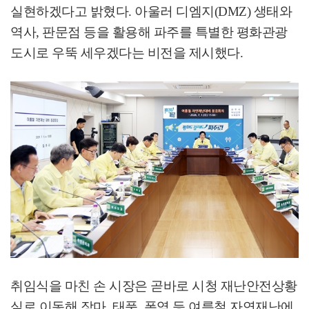
실현하겠다고 밝혔다
.
아울러 디엠지
(DMZ)
생태와
역사
,
판문점 등을 활용해 파주를 특별한 평화관광
도시로 우뚝 세우겠다는 비전을 제시했다
.
취임식을 마친 손 시장은 곧바로 시청 재난안전상황
실로 이동해 장마
,
태풍
,
폭염 등 여름철 자연재난에