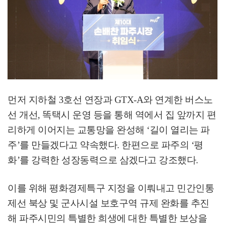
먼저 지하철
3
호선 연장과
GTX-A
와 연계한 버스노
선 개선
,
똑택시 운영 등을 통해 역에서 집 앞까지 편
리하게 이어지는 교통망을 완성해
‘
길이 열리는 파
주
’
를 만들겠다고 약속했다
.
한편으로 파주의
‘
평
화
’
를 강력한 성장동력으로 삼겠다고 강조했다
.
이를 위해 평화경제특구 지정을 이뤄내고 민간인통
제선 북상 및 군사시설 보호구역 규제 완화를 추진
해 파주시민의 특별한 희생에 대한 특별한 보상을