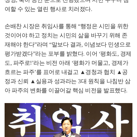
여할 수 있는 열린 행사로 치러졌다
.
손배찬 시장은 취임사를 통해
“
행정은 시민을 위한
것이어야 하고 정치는 시민의 삶을 바꾸기 위해 존
재해야 한다
”
라며
“
말보다 결과
,
이념보다 민생으로
평가받겠다
”
라는 포부를 밝혔다
.
이어
‘
평화도
,
경제
도
,
파주로
!’
라는 비전 아래
‘
평화가 머물고
,
경제가
흐르는 파주
’
를 표어로 내걸고
▲
경청과 협치
▲
공
정과 신뢰
▲
실용과 성과라는
3
대 원칙을 나침반 삼
아 파주의 변화를 이끌어갈 핵심 비전을 발표했다
.