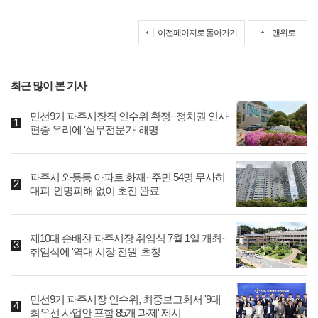
이전페이지로 돌아가기
맨위로
최근 많이 본 기사
민선9기 파주시장직 인수위 확정··정치권 인사
편중 우려에 '실무전문가' 해명
파주시 와동동 아파트 화재··주민 54명 무사히
대피 '인명피해 없이 초진 완료'
제10대 손배찬 파주시장 취임식 7월 1일 개최··
취임식에 '역대 시장 전원' 초청
민선9기 파주시장 인수위, 최종보고회서 '9대
최우선 사업안 포함 85개 과제' 제시