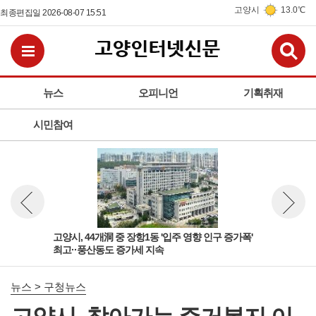
고양시
13.0℃
최종편집일 2026-08-07 15:51
검
전체메뉴보기
뉴스
오피니언
기획취재
시민참여
'다
고양시, 44개洞 중 장항1동 '입주 영향 인구 증가폭'
고양
뉴스 이전보기
뉴스 다
최고··풍산동도 증가세 지속
성아
뉴스 > 구청뉴스