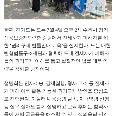
한편
,
경기도는 오는
7
월
4
일 오후
2
시 수원시 경기
신용보증재단
3
층 강당에서 전세사기 피해자를 위
한
‘
권리구제 법률안내 교육
’
을 실시한다
.
도는 대한
변협법률구조재단과 협력해 도내 전세사기 피해자
들의 권리구제 이해를 돕고 실질적인 법률 대응 역
량을 강화할 방침이다
.
설명회는 민사소송
,
강제집행
,
형사 고소 등 전세사
기 피해 이후 활용 가능한 권리구제 방안을 중심으
로 진행된다
.
아울러 내용증명 발송
,
지급명령 신청
등 실무 절차도 함께 설명하고 교육 후에는 참석자
들이 개별 궁금증을 해소할 수 있는 질의응답 시간