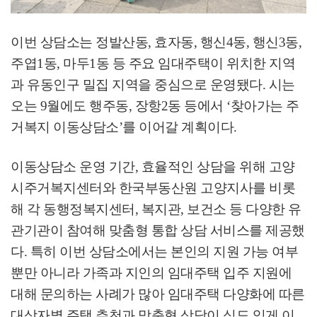
이번 상담소는 정발산동
,
효자동
,
행신
4
동
,
행신
3
동
,
주엽
1
동
,
마두
1
동 등 주요 임대주택이 위치한 지역
과 유동인구 밀집 지역을 중심으로 운영됐다
.
시는
오는
9
월에도 행주동
,
장항
2
동 등에서
‘
찾아가는 주
거복지 이동상담소
’
를 이어갈 계획이다
.
이동상담소 운영 기간
,
효율적인 상담을 위해 고양
시주거복지센터와 한국부동산원 고양지사를 비롯
해 각 동행정복지센터
,
복지관
,
보건소 등 다양한 유
관기관이 참여해 맞춤형 통합 상담 서비스를 제공했
다
.
특히 이번 상담소에서는 본인의 지원 가능 여부
뿐만 아니라 가족과 지인의 임대주택 입주 지원에
대해 문의하는 사례가 많아 임대주택 다양화에 따른
대상자별 주택 추천과 맞춤형 상담이 심도 있게 이