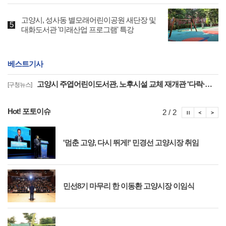
고양시, 성사동 별모래어린이공원 새단장 및
대화도서관 '미래산업 프로그램' 특강
베스트기사
고양시 주엽어린이도서관, 노후시설 교체 재개관 '다락·아기 독서공간 등 조성'
[구청뉴스]
Hot! 포토이슈
포토이슈
포토
포
2 / 2
'멈춘 고양, 다시 뛰게!' 민경선 고양시장 취임
민선8기 마무리 한 이동환 고양시장 이임식