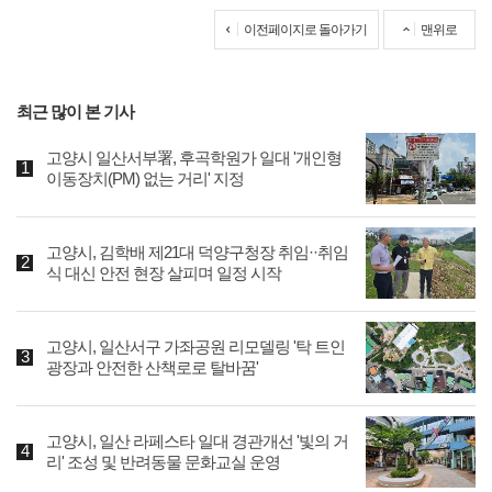
이전페이지로 돌아가기
맨위로
최근 많이 본 기사
고양시 일산서부署, 후곡학원가 일대 '개인형
이동장치(PM) 없는 거리' 지정
고양시, 김학배 제21대 덕양구청장 취임··취임
식 대신 안전 현장 살피며 일정 시작
고양시, 일산서구 가좌공원 리모델링 '탁 트인
광장과 안전한 산책로로 탈바꿈'
고양시, 일산 라페스타 일대 경관개선 '빛의 거
리' 조성 및 반려동물 문화교실 운영