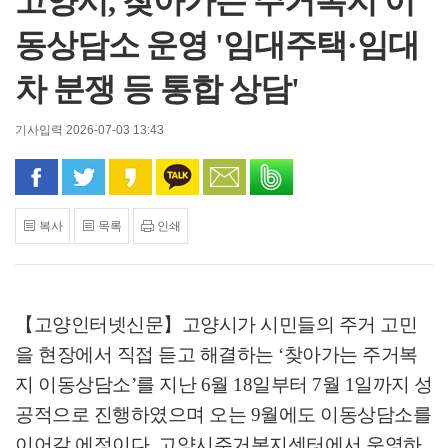
고양시, 찾아가는 주거복지 이
동상담소 운영 '임대주택·임대
차 분쟁 등 통합 상담'
기사입력 2026-07-03 13:43
페이스북으로 공유
트위터로 공유
카카오 스토리로 공유
카카오톡으로 공유
문자로 공유
밴드로 공유
복사
목록
인쇄
【고양인터넷신문】
고양시가 시민들의 주거 고민
을 현장에서 직접 듣고 해결하는
‘
찾아가는 주거복
지 이동상담소
’
를 지난
6
월
18
일부터
7
월
1
일까지 성
공적으로 진행하였으며 오는
9
월에도 이동상담소를
이어갈 에정이다
.
고양시주거복지센터에서 운영하