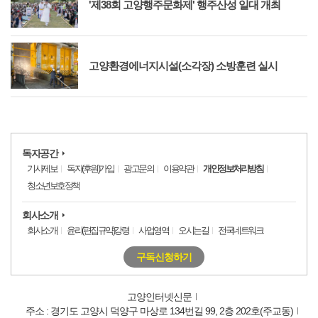
'제38회 고양행주문화제' 행주산성 일대 개최
고양환경에너지시설(소각장) 소방훈련 실시
독자공간
기사제보
독자(후원)가입
광고문의
이용약관
개인정보처리방침
청소년보호정책
회사소개
회사소개
윤리(편집규약)강령
사업영역
오시는길
전국네트워크
구독신청하기
고양인터넷신문
주소 : 경기도 고양시 덕양구 마상로 134번길 99, 2층 202호(주교동)