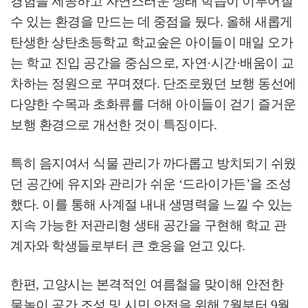
경험을 제공하고 자연스러운 생태 학습이 이루어질
수 있는 환경을 만드는 데 중점을 뒀다
.
올해 새롭게
탄생한 상탄초등학교 학교숲은 아이들이 매일 오가
는 학교 진입 공간을 중심으로
,
자연
·
시간
·
배움이 교
차하는 정원으로 꾸며졌다
.
단조로웠던 보행 동선에
다양한 수목과 초화류를 더해 아이들이 걷기 즐거운
보행 환경으로 개선한 것이 특징이다
.
특히 음지여서 식물 관리가 까다롭고 방치되기 쉬웠
던 공간에 유지와 관리가 쉬운
‘
드라이가든
’
을 조성
했다
.
이를 통해 사계절 내내 생명력을 느낄 수 있는
지속 가능한 저관리형 생태 공간을 구현해 학교 관
계자와 학생들로부터 큰 호응을 얻고 있다
.
한편
,
고양시는 본격적인 여름철을 맞이해 안전한
물놀이 공간 조성 및 시민 안전을 위해
7
월부터
9
월