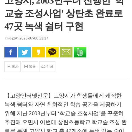
고양시, 2003년부터 진행한 '학
교숲 조성사업' 상탄초 완료로
47곳 녹색 쉼터 구현
기사입력 2026-07-06 13:37
페이스북으로 공유
트위터로 공유
카카오 스토리로 공유
카카오톡으로 공유
문자로 공유
밴드로 공유
복사
목록
인쇄
【고양인터넷신문】
고양시가 학생들에게 쾌적한
녹색 쉼터와 자연 친화적인 학습 공간을 제공하기
위해 지난
2003
년부터
‘
학교숲 조성사업
’
을 꾸준히
추진해 오면서 이번에 상탄초등학교 학교숲 조성 완
료를 통해 고양시 학교 총
47
개소에 특색 있는 숲이