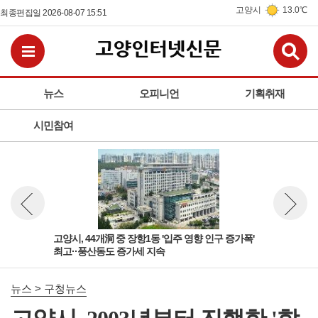
고양시
13.0℃
최종편집일 2026-08-07 15:51
검
전체메뉴보기
뉴스
오피니언
기획취재
시민참여
'다
고양시, 44개洞 중 장항1동 '입주 영향 인구 증가폭'
고양
뉴스 이전보기
뉴스 다
최고··풍산동도 증가세 지속
성아
뉴스 > 구청뉴스