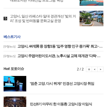
대화도서관 '미래산업 프로그램' 특강
고양시, 일산 라페스타 일대 경관개선 '빛의 거
리' 조성 및 반려동물 문화교실 운영
베스트기사
고양시, 44개洞 중 장항1동 '입주 영향 인구 증가폭' 최고··풍산동도 증가세 지속
[구청뉴스]
고양시 주엽어린이도서관, 노후시설 교체 재개관 '다락·아기 독서공간 등 조성'
[구청뉴스]
Hot! 포토이슈
포토이슈
포토
포
2 / 2
'멈춘 고양, 다시 뛰게!' 민경선 고양시장 취임
민선8기 마무리 한 이동환 고양시장 이임식