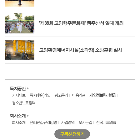
'제38회 고양행주문화제' 행주산성 일대 개최
고양환경에너지시설(소각장) 소방훈련 실시
독자공간
기사제보
독자(후원)가입
광고문의
이용약관
개인정보처리방침
청소년보호정책
회사소개
회사소개
윤리(편집규약)강령
사업영역
오시는길
전국네트워크
구독신청하기