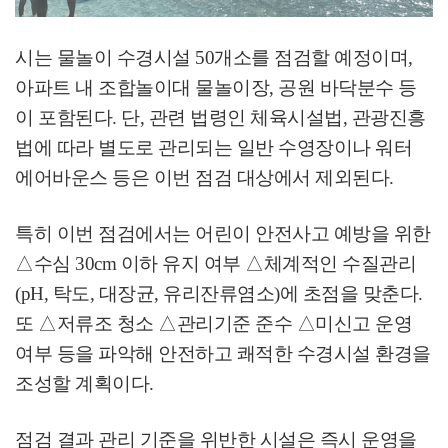
시는 물놀이 수경시설
50
개소를 점검할 예정이며
,
아파트 내 조합놀이대 물놀이장
,
공원 바닥분수 등
이 포함된다
.
단
,
관련 법령인 체육시설법
,
관광진흥
법에 따라 별도로 관리되는 일반 수영장이나 워터
에어바운스 등은 이번 점검 대상에서 제외된다
.
특히 이번 점검에서는 어린이 안전사고 예방을 위한
△
수심
30cm
이하 유지 여부
△
체계적인 수질관리
(pH,
탁도
,
대장균
,
유리잔류염소
)
에 초점을 맞춘다
.
또
△
저류조 청소
△
관리기준 준수
△
미신고 운영
여부 등을 파악해 안전하고 쾌적한 수경시설 환경을
조성할 계획이다
.
점검 결과 관리 기준을 위반한 시설은 즉시 운영을