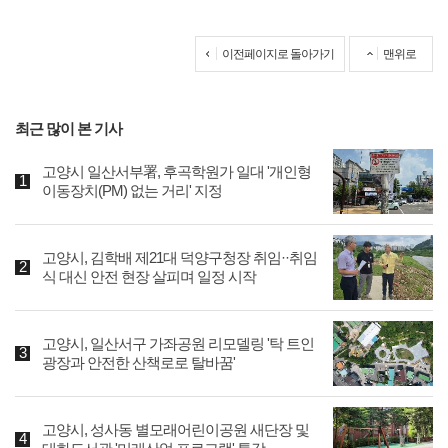
이전페이지로 돌아가기
맨위로
최근 많이 본 기사
고양시 일산서부署, 후곡학원가 일대 '개인형
이동장치(PM) 없는 거리' 지정
고양시, 김학배 제21대 덕양구청장 취임··취임
식 대신 안전 현장 살피며 일정 시작
고양시, 일산서구 가좌공원 리모델링 '탁 트인
광장과 안전한 산책로로 탈바꿈'
고양시, 성사동 별모래어린이공원 새단장 및