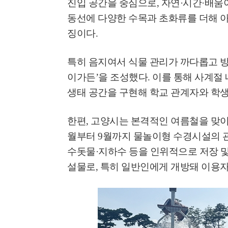
진입 공간을 중심으로
,
자연
·
시간
·
배움
고양환경에너지시설(
동선에 다양한 수목과 초화류를 더해 아
훈련 실시
징이다
.
특히 음지여서 식물 관리가 까다롭고 
이가든
’
을 조성했다
.
이를 통해 사계절 
생태 공간을 구현해 학교 관계자와 학
한편
,
고양시는 본격적인 여름철을 맞이
월부터
9
월까지 물놀이형 수경시설의 
수돗물
·
지하수 등을 인위적으로 저장 
설물로
,
특히 일반인에게 개방돼 이용자