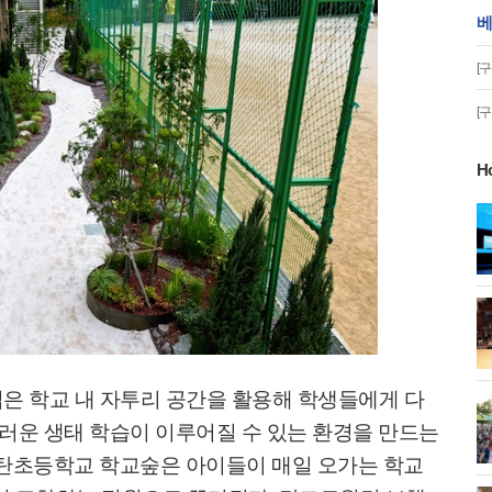
베
[
[
H
게!' 민경선 고양
고양시 폭염특보에 '도로 살수차' 전
면 가동
 이동환 고양시장
물향기수목원 무궁화 절정 '50여 품
종 감상'
은 학교 내 자투리 공간을 활용해 학생들에게 다
화제' 행주산성
민경선 시장, 2026 고양시장배 볼링
러운 생태 학습이 이루어질 수 있는 환경을 만드는
대회 시구
탄초등학교 학교숲은 아이들이 매일 오가는 학교