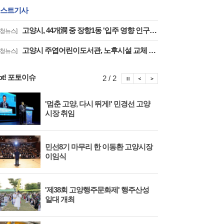
스트기사
고양시, 44개洞 중 장항1동 '입주 영향 인구 증가폭' 최고··풍산동도 증가세 지속
구청뉴스]
고양시 주엽어린이도서관, 노후시설 교체 재개관 '다락·아기 독서공간 등 조성'
구청뉴스]
ot! 포토이슈
포토이슈 정지
포토이슈 이전보기
포토이슈 다음보기
2 / 2
'멈춘 고양, 다시 뛰게!' 민경선 고양
고양
시장 취임
면 
민선8기 마무리 한 이동환 고양시장
물향
이임식
종 
'제38회 고양행주문화제' 행주산성
민경
일대 개최
대회