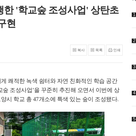
진행한 '학교숲 조성사업' 상탄초
 구현
복사
목록
인쇄
게 쾌적한 녹색 쉼터와 자연 친화적인 학습 공간
교숲 조성사업
’
을 꾸준히 추진해 오면서 이번에 상
고양시 학교 총
47
개소에 특색 있는 숲이 조성됐다
.