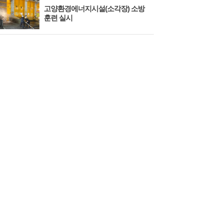
고양환경에너지시설(소각장) 소방
제3
훈련 실시
회 