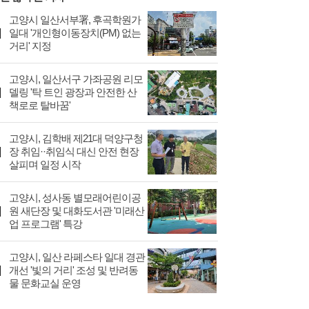
고양시 일산서부署, 후곡학원가
일대 '개인형이동장치(PM) 없는
거리' 지정
고양시, 일산서구 가좌공원 리모
델링 '탁 트인 광장과 안전한 산
책로로 탈바꿈'
고양시, 김학배 제21대 덕양구청
장 취임··취임식 대신 안전 현장
살피며 일정 시작
고양시, 성사동 별모래어린이공
원 새단장 및 대화도서관 '미래산
업 프로그램' 특강
고양시, 일산 라페스타 일대 경관
개선 '빛의 거리' 조성 및 반려동
물 문화교실 운영