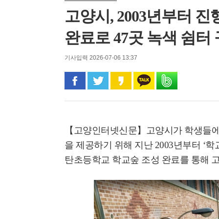
고양시, 2003년부터 
완료로 47곳 녹색 쉼터
기사입력 2026-07-06 13:37
페이스북으로 공유
트위터로 공유
카카오 스토리로 공유
카카오톡으로 공유
밴드로 공유
【고양인터넷신문】
고양시가 학생들에
을 제공하기 위해 지난
2003
년부터
‘
학
탄초등학교 학교숲 조성 완료를 통해 