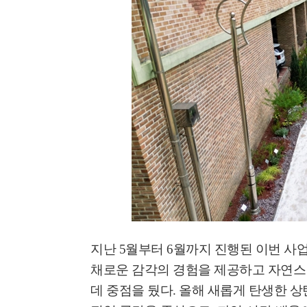
'멈춘 고양, 다시 뛰
시장 취임
민선8기 마무리 한
이임식
지난
5
월부터
6
월까지 진행된 이번 사업
'제38회 고양행주문
채로운 감각의 경험을 제공하고 자연스
일대 개최
데 중점을 뒀다
.
올해 새롭게 탄생한 상