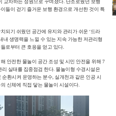
이 교차하는 정원으로 꾸며졌다
.
단조로웠던 보행
소각장) 소방
제30회 고양특례시장기 배드민턴대
이들이 걷기 즐거운 보행 환경으로 개선한 것이 특
회 개최
방치되기 쉬웠던 공간에 유지와 관리가 쉬운
‘
드라
내내 생명력을 느낄 수 있는 지속 가능한 저관리형
생들로부터 큰 호응을 얻고 있다
.
해 안전한 물놀이 공간 조성 및 시민 안전을 위해
7
관리 실태를 집중점검 한다
.
물놀이형 수경시설은
및 순환시켜 운영하는 분수
,
실개천과 같은 인공 시
의 신체에 직접 닿는 물놀이 시설이다
.