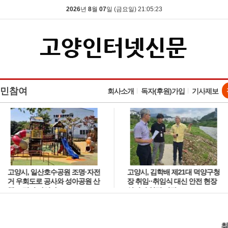
2026
년
8
월
07
일 (금요일) 21:05:24
민참여
회사소개
독자(후원)가입
기사제보
고양시, 일산호수공원 조명·자전
고양시, 김학배 제21대 덕양구청
거 우회도로 공사와 성아공원 산
장 취임··취임식 대신 안전 현장
책로 정비 나선다
살피며 일정 시작
최