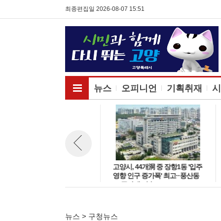
최종편집일 2026-08-07 15:51
전체메뉴보기
뉴스
오피니언
기획취재
시
고양시 주엽어린이도서관, 노후
고양시, 44개洞 중 장항1동 '입주
뉴스 이전보기
시설 교체 재개관 '다락·아기 독
영향 인구 증가폭' 최고··풍산동
서공간 등 조성'
도 증가세 지속
뉴스 > 구청뉴스