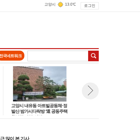
고양시
13.0℃
로그인
검색
전국네트워크
고양시 내유동 아트빌공동체·정
고양시, 일산 라페스타 일대 경
뉴스 다음보기
발산 밤가시다락방 '道 공동주택
관개선 '빛의 거리' 조성 및 반려
활성화 사업' 선정
동물 문화교실 운영
근 많이 본 기사