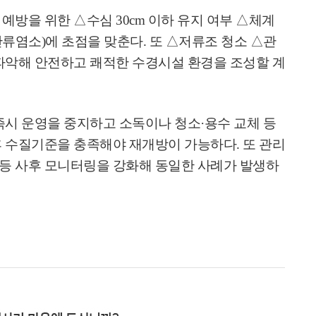
 예방을 위한
△
수심
30cm
이하 유지 여부
△
체계
잔류염소
)
에 초점을 맞춘다
.
또
△
저류조 청소
△
관
파악해 안전하고 쾌적한 수경시설 환경을 조성할 계
즉시 운영을 중지하고 소독이나 청소
·
용수 교체 등
후 수질기준을 충족해야 재개방이 가능하다
.
또 관리
등 사후 모니터링을 강화해 동일한 사례가 발생하