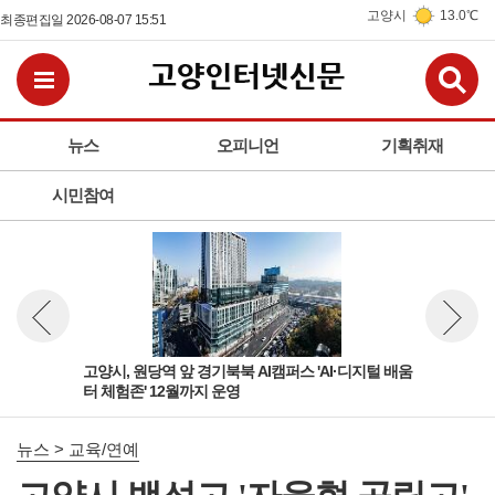
고양시
13.0℃
최종편집일 2026-08-07 15:51
검
전체메뉴보기
뉴스
오피니언
기획취재
시민참여
육부
고양시, 원당역 앞 경기북북 AI캠퍼스 'AI·디지털 배움
고양
뉴스 이전보기
뉴스 다
터 체험존' 12월까지 운영
학정
뉴스 > 교육/연예