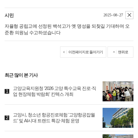
삭
2025- 08- 27
시민
자율형 공립고에 선정된 백석고가 옛 명성을 되찾길 기대하며 오
준환 의원님 수고하셨습니다
이전페이지로 돌아가기
맨위로
최근 많이 본 기사
고양교육지원청 '2026 고양 특수교육 진로·직
업 현장체험 박람회' 킨텍스 개최
고양시, 청소년 항공진로체험 '고양항공잡월
드' 및 AI시대 트랜드 특강·체험 운영