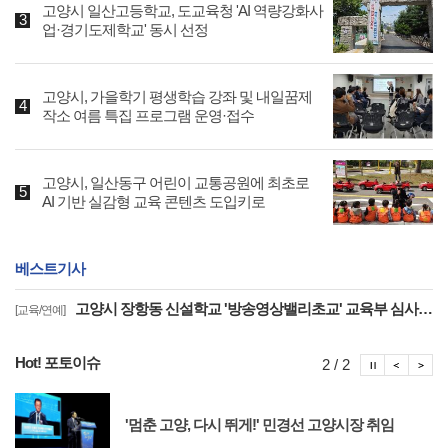
고양시 일산고등학교, 도교육청 'AI 역량강화사
업·경기도제학교' 동시 선정
고양시, 가을학기 평생학습 강좌 및 내일꿈제
작소 여름 특집 프로그램 운영·접수
고양시, 일산동구 어린이 교통공원에 최초로
AI 기반 실감형 교육 콘텐츠 도입키로
베스트기사
고양시 장항동 신설학교 '방송영상밸리초교' 교육부 심사 통과··2030년 개교
[교육/연예]
Hot! 포토이슈
포토이슈
포토
포
2 / 2
'멈춘 고양, 다시 뛰게!' 민경선 고양시장 취임