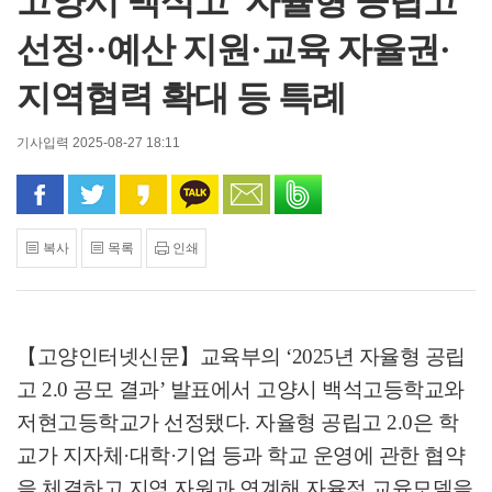
고양시 백석고 '자율형 공립고'
선정··예산 지원·교육 자율권·
지역협력 확대 등 특례
기사입력 2025-08-27 18:11
페이스북으로 공유
트위터로 공유
카카오 스토리로 공유
카카오톡으로 공유
문자로 공유
밴드로 공유
복사
목록
인쇄
【고양인터넷신문】
교육부의
‘2025
년 자율형 공립
고
2.0
공모 결과
’
발표에서 고양시 백석고등학교와
저현고등학교가 선정됐다
.
자율형 공립고
2.0
은 학
교가 지자체
·
대학
·
기업 등과 학교 운영에 관한 협약
을 체결하고 지역 자원과 연계해 자율적 교육모델을