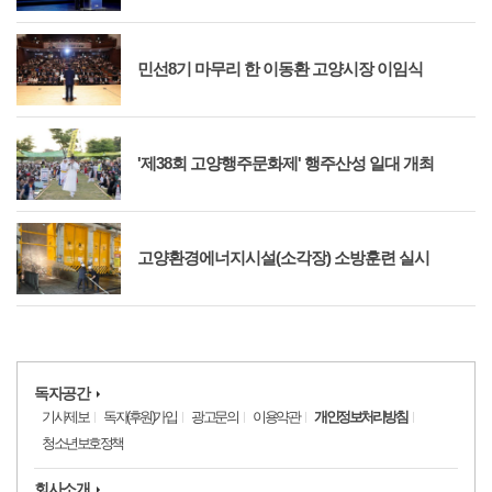
민선8기 마무리 한 이동환 고양시장 이임식
'제38회 고양행주문화제' 행주산성 일대 개최
고양환경에너지시설(소각장) 소방훈련 실시
독자공간
기사제보
독자(후원)가입
광고문의
이용약관
개인정보처리방침
청소년보호정책
회사소개