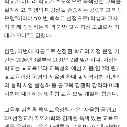
학교가 아니라 학교가 주도적으로 특색있는 교육을
설계하고
,
학생의 다양성을 존중하는 공립학교 혁신
모델
”
이라며
“
(이번 백석고 선정으로) 학생과 교사
가 함께 성장하는 지역 기반 교육 혁신 모델로서 기
대가 크다
”
고 말했다
.
한편
,
이번에 자공고로 선정된 학교의 지정 운영 기
간은
2026
년
3
월부터
2031
년
2
월 말까지다
.
지정된
학교는
▲
교육부와 교육청의 예산 지원
(
연
2
억 원
)
▲
교육과정 운영의 자율권 확대
▲
지역사회 기관과
의 협력 사업 활성화 등 공교육 경쟁력 강화와 미래
사회에 대응하는 맞춤형 교육 모델 개발에 힘쓴다
.
교육부 김천홍 책임교육정책관은
“
자율형 공립고
2.0
선정교가 지역사회와 연계한 특색 있는 교육모
델을 운영하고 우수사례를 인근 일반고로 확산하여