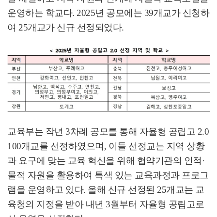
운영하는 학교다
. 2025
년 공모에는
39
개교가 신청하
여
25
개교가 신규 선정되었다
.
교육부는 작년
3
차례 공모를 통해 자율형 공립고
2.0
100
개교를 선정하였으며
,
이들 선정교는 지역 상황
과 요구에 맞는 교육 혁신을 위해 협약기관의 인적
·
물적 자원을 활용하여 특색 있는 교육과정과 프로그
램을 운영하고 있다
.
올해 신규 선정된
25
개교는 교
육청의 지정을 받아 내년
3
월부터 자율형 공립고로