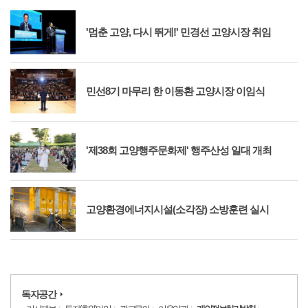
'멈춘 고양, 다시 뛰게!' 민경선 고양시장 취임
민선8기 마무리 한 이동환 고양시장 이임식
'제38회 고양행주문화제' 행주산성 일대 개최
고양환경에너지시설(소각장) 소방훈련 실시
독자공간