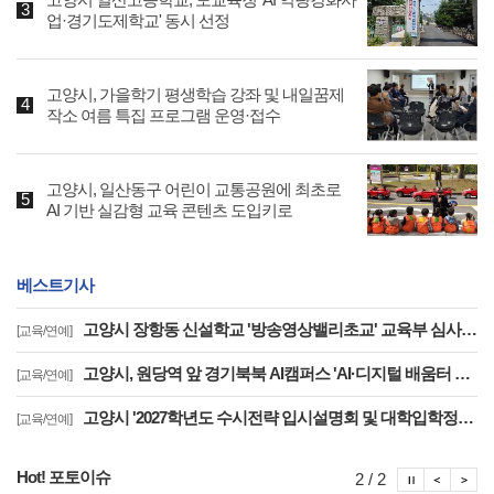
업·경기도제학교' 동시 선정
고양시, 가을학기 평생학습 강좌 및 내일꿈제
작소 여름 특집 프로그램 운영·접수
고양시, 일산동구 어린이 교통공원에 최초로
AI 기반 실감형 교육 콘텐츠 도입키로
베스트기사
고양시 장항동 신설학교 '방송영상밸리초교' 교육부 심사 통과··2030년 개교
[교육/연예]
고양시, 원당역 앞 경기북북 AI캠퍼스 'AI·디지털 배움터 체험존' 12월까지 운영
[교육/연예]
고양시 '2027학년도 수시전략 입시설명회 및 대학입학정보박람회' 8일 개최
[교육/연예]
Hot! 포토이슈
포토이슈
포토
포
2 / 2