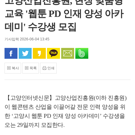
고양산업진흥원, 현장 맞춤형
교육 '웹툰 PD 인재 양성 아카
데미' 수강생 모집
기사입력 2026-06-04 13:45
페이스북으로 공유
트위터로 공유
카카오 스토리로 공유
카카오톡으로 공유
문자로 공유
밴드로 공유
복사
목록
인쇄
【고양인터넷신문】
고양산업진흥원
(
이하 진흥원
)
이 웹콘텐츠 산업을 이끌어갈 전문 인력 양성을 위
한
‘
고양시 웹툰
PD
인재 양성 아카데미
’
수강생을
오는
29
일까지 모집한다
.