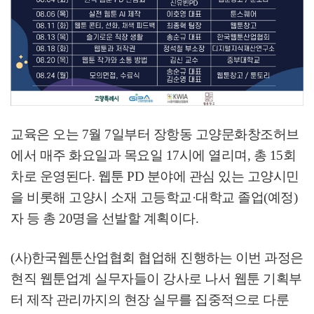
교육은 오는
7
월
7
일부터 장항동 고양문화창조허브
에서 매주 화요일과 목요일
17
시에 열리며
,
총
15
회
차로 운영된다
.
웹툰
PD
분야에 관심 있는 고양시민
을 비롯해 고양시 소재 고등학교
·
대학교 졸업
(
예정
)
자 등 총
20
명을 선발할 계획이다
.
(
사
)
한국웹툰산업협회 협업해 진행하는 이번 과정은
현직 웹툰업계 실무자들이 강사로 나서 웹툰 기획부
터 제작 관리까지의 현장 실무를 집중적으로 다룬