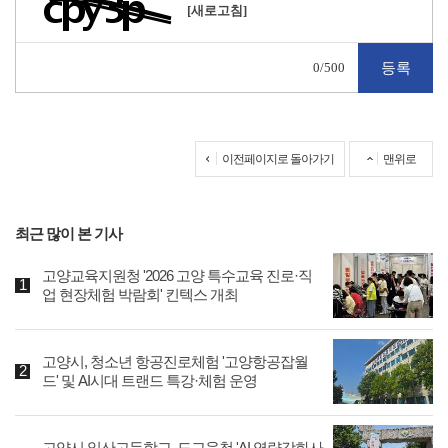
[새로고침]
0
/500
이전페이지로 돌아가기
맨위로
최근 많이 본 기사
고양교육지원청 '2026 고양 특수교육 진로·직
업 현장체험 박람회' 킨텍스 개최
고양시, 청소년 항공진로체험 '고양항공잡월
드' 및 AI시대 트랜드 특강·체험 운영
고양시 일산고등학교, 도교육청 'AI 역량강화사