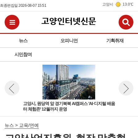
고양시
13.0℃
최종편집일 2026-08-07 15:51
검
전체메뉴보기
뉴스
오피니언
기획취재
시민참여
육부
고양시, 원당역 앞 경기북북 AI캠퍼스 'AI·디지털 배움
고양
뉴스 이전보기
뉴스 다
터 체험존' 12월까지 운영
학정
뉴스 > 교육/연예