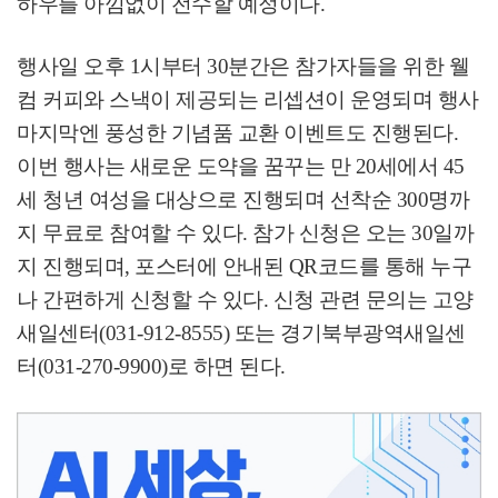
하우를 아낌없이 전수할 예정이다
.
행사일 오후
1
시부터
30
분간은 참가자들을 위한 웰
컴 커피와 스낵이 제공되는 리셉션이 운영되며 행사
마지막엔 풍성한 기념품 교환 이벤트도 진행된다
.
이번 행사는 새로운 도약을 꿈꾸는 만
20
세에서
45
세 청년 여성을 대상으로 진행되며 선착순
300
명까
지 무료로 참여할 수 있다
.
참가 신청은 오는
30
일까
지 진행되며
,
포스터에 안내된
QR
코드를 통해 누구
나 간편하게 신청할 수 있다
.
신청 관련 문의는 고양
새일센터
(031-912-8555)
또는 경기북부광역새일센
터
(031-270-9900)
로 하면 된다
.