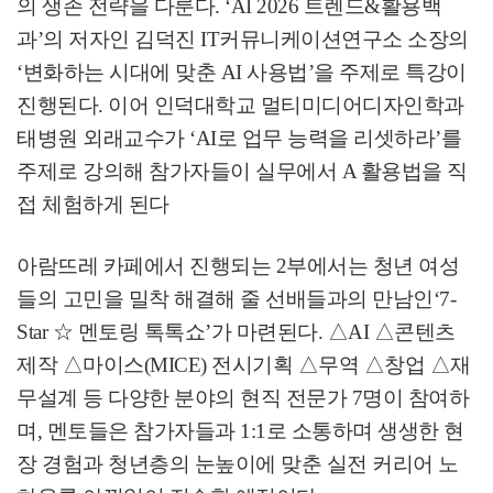
의 생존 전략을 다룬다
. ‘AI 2026
트렌드
&
활용백
과
’
의 저자인 김덕진
IT
커뮤니케이션연구소 소장의
‘
변화하는 시대에 맞춘
AI
사용법
’
을 주제로 특강이
진행된다
.
이어 인덕대학교 멀티미디어디자인학과
태병원 외래교수가
‘AI
로 업무 능력을 리셋하라
’
를
주제로 강의해 참가자들이 실무에서
A
활용법을 직
접 체험하게 된다
아람뜨레 카페에서 진행되는
2
부에서는 청년 여성
들의 고민을 밀착 해결해 줄 선배들과의 만남인
‘7-
Star
☆
멘토링 톡톡쇼
’
가 마련된다
.
△
AI
△
콘텐츠
제작
△
마이스
(MICE)
전시기획
△
무역
△
창업
△
재
무설계 등 다양한 분야의 현직 전문가
7
명이 참여하
며
,
멘토들은 참가자들과
1:1
로 소통하며 생생한 현
장 경험과 청년층의 눈높이에 맞춘 실전 커리어 노