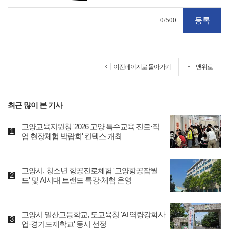
0
/500
이전페이지로 돌아가기
맨위로
최근 많이 본 기사
고양교육지원청 '2026 고양 특수교육 진로·직
업 현장체험 박람회' 킨텍스 개최
고양시, 청소년 항공진로체험 '고양항공잡월
드' 및 AI시대 트랜드 특강·체험 운영
고양시 일산고등학교, 도교육청 'AI 역량강화사
업·경기도제학교' 동시 선정