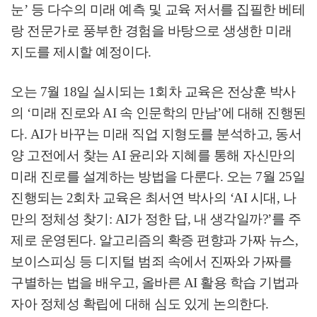
눈
’
등 다수의 미래 예측 및 교육 저서를 집필한 베테
랑 전문가로 풍부한 경험을 바탕으로 생생한 미래
지도를 제시할 예정이다
.
오는
7
월
18
일 실시되는
1
회차 교육은 전상훈 박사
의
‘
미래 진로와
AI
속 인문학의 만남
’
에 대해 진행된
다
. AI
가 바꾸는 미래 직업 지형도를 분석하고
,
동서
양 고전에서 찾는
AI
윤리와 지혜를 통해 자신만의
미래 진로를 설계하는 방법을 다룬다
.
오는
7
월
25
일
진행되는
2
회차 교육은 최서연 박사의
‘AI
시대
,
나
만의 정체성 찾기
: AI
가 정한 답
,
내 생각일까
?’
를 주
제로 운영된다
.
알고리즘의 확증 편향과 가짜 뉴스
,
보이스피싱 등 디지털 범죄 속에서 진짜와 가짜를
구별하는 법을 배우고
,
올바른
AI
활용 학습 기법과
자아 정체성 확립에 대해 심도 있게 논의한다
.