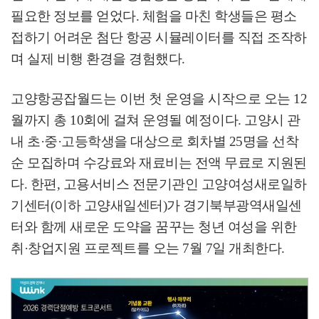
필요한 정보를 얻었다
.
체험을 마친 학생들은 평소
접하기 어려운 첨단 항공 시뮬레이터를 직접 조작하
며 실제 비행 환경을 경험했다
.
고양항공잡월드는 이번 첫 운영을 시작으로 오는
12
월까지 총
10
회에 걸쳐 운영될 예정이다
.
고양시 관
내 초
·
중
·
고등학생을 대상으로 회차별
25
명을 선착
순 모집하며 수강료와 재료비는 전액 무료로 지원된
다
.
한편
,
고용서비스 전문기관인 고양여성새로일하
기센터
(
이하 고양새일센터
)
가 경기북부광역새일센
터와 함께 새로운 도약을 꿈꾸는 청년 여성을 위한
취
·
창업지원 프로젝트를 오는
7
월
7
일 개최한다
.