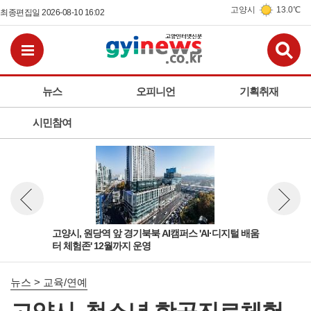
고양시
13.0℃
최종편집일 2026-08-10 16:02
검
전체메뉴보기
뉴스
오피니언
기획취재
시민참여
육부
고양시, 원당역 앞 경기북북 AI캠퍼스 'AI·디지털 배움
고양
뉴스 이전보기
뉴스 다
터 체험존' 12월까지 운영
학정
뉴스 > 교육/연예