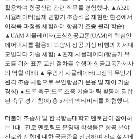
활용하며 항공산업 관련 직무를 경험했다
.
▲
A320
시뮬레이터
(
실제 민항기 조종석을 재현한 환경에서
이착륙 과정을 체험하며 항공기 조종 원리 학습
)
▲
UAM
시뮬레이터
(
도심항공교통
(UAM)
의 핵심인
에어택시를 활용해 고양시 상공 가상 비행과 차세대
모빌리티 기술 체험
)
▲
관제 시뮬레이터
(
항공기 유
도를 위한 표준 교신 절차를 수행과 항공교통관제사
의 역할 이해
)
▲
무인기 시뮬레이터
(
고정익 무인기
원격 조종 체험으로 무인항공기 운용 및 제어 기술
경험
)
▲
드론 축구
(
드론 조종 기술과 팀 활동이 결합
된 축구 경기 참여
)
총
5
개의 액티비티를 체험했다
.
더불어 조종사 및 한국항공대학교 멘토단이 참여하
는
1
대
1
진로 멘토링도 운영돼 학생들은 항공 분야
진로와 진학에 대한 궁금증을 상담하며 진로 설계에