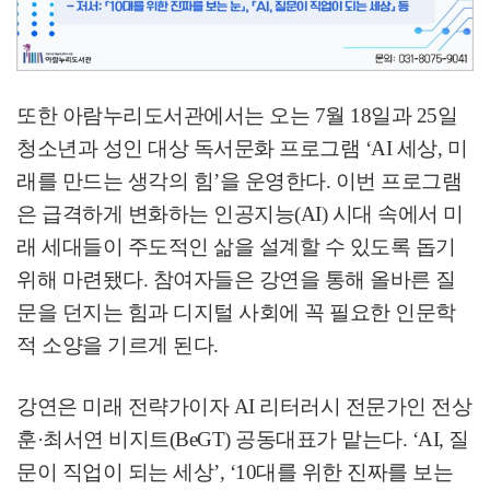
또한 아람누리도서관에서는 오는
7
월
18
일과
25
일
청소년과 성인 대상 독서문화 프로그램
‘AI
세상
,
미
래를 만드는 생각의 힘
’
을 운영한다
.
이번 프로그램
은 급격하게 변화하는 인공지능
(AI)
시대 속에서 미
래 세대들이 주도적인 삶을 설계할 수 있도록 돕기
위해 마련됐다
.
참여자들은 강연을 통해 올바른 질
문을 던지는 힘과 디지털 사회에 꼭 필요한 인문학
적 소양을 기르게 된다
.
강연은 미래 전략가이자
AI
리터러시 전문가인 전상
훈
·
최서연 비지트
(BeGT)
공동대표가 맡는다
. ‘AI,
질
문이 직업이 되는 세상
’, ‘10
대를 위한 진짜를 보는