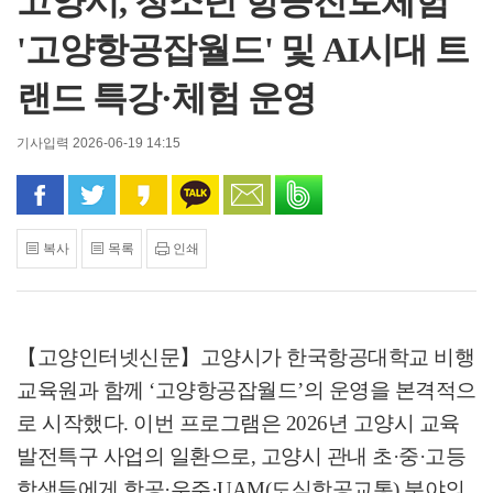
고양시, 청소년 항공진로체험
'고양항공잡월드' 및 AI시대 트
랜드 특강·체험 운영
기사입력 2026-06-19 14:15
페이스북으로 공유
트위터로 공유
카카오 스토리로 공유
카카오톡으로 공유
문자로 공유
밴드로 공유
복사
목록
인쇄
【고양인터넷신문】
고양시가 한국항공대학교 비행
교육원과 함께
‘
고양항공잡월드
’
의 운영을 본격적으
로 시작했다
.
이번 프로그램은
2026
년 고양시 교육
발전특구 사업의 일환으로
,
고양시 관내 초
·
중
·
고등
학생들에게 항공
·
우주
·UAM(
도심항공교통
)
분야의