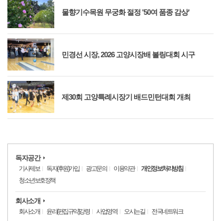
물향기수목원 무궁화 절정 '50여 품종 감상'
민경선 시장, 2026 고양시장배 볼링대회 시구
제30회 고양특례시장기 배드민턴대회 개최
독자공간
기사제보
독자(후원)가입
광고문의
이용약관
개인정보처리방침
청소년보호정책
회사소개
회사소개
윤리(편집규약)강령
사업영역
오시는길
전국네트워크