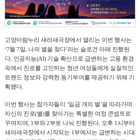
고양아람누리 새라새극장에서 열리는 이번 행사는
‘7
월
7
일
,
나의 별을 찾다
’
라는 슬로건 아래 진행된
다
.
인공지능
(AI)
기술 확산으로 급변하는 고용 환경
속에서 진로를 고민하는 청년 여성들에게 실질적인
트렌드 정보와 강력한 동기부여를 제공하기 위해 기
획됐다
.
이번 행사는 참가자들이
‘
일곱 개의 별
’
을 따라가며
자신의 진로
(
별
)
를 찾아가는 특별한 여정 콘셉트로
꾸며지며
, 1
부와
2
부로 나눠 진행된다
.
오후
1
시부터
새라새극장에서 시작되는
1
부에서는 급변하는 시대