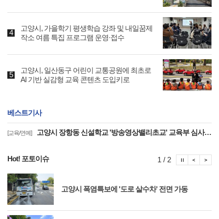
고양시, 가을학기 평생학습 강좌 및 내일꿈제
작소 여름 특집 프로그램 운영·접수
고양시, 일산동구 어린이 교통공원에 최초로
AI 기반 실감형 교육 콘텐츠 도입키로
베스트기사
고양시 장항동 신설학교 '방송영상밸리초교' 교육부 심사 통과··2030년 개교
[교육/연예]
Hot! 포토이슈
포토이슈
포토
포
1 / 2
고양시 폭염특보에 '도로 살수차' 전면 가동