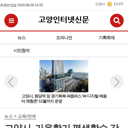
고양시
13.0℃
최종편집일 2026-08-06 14:35
검
전체메뉴보기
뉴스
오피니언
기획취재
시민참여
육부
고양시, 원당역 앞 경기북북 AI캠퍼스 'AI·디지털 배움
고양
뉴스 이전보기
뉴스 다
터 체험존' 12월까지 운영
학정
뉴스 > 교육/연예