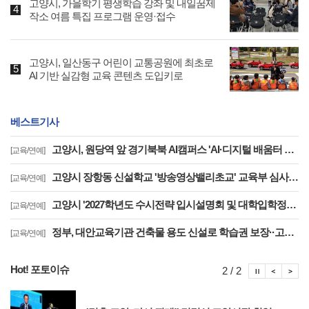
고양시, 가을학기 평생학습 강좌 및 내일꿈제
작소 여름 특집 프로그램 운영·접수
고양시, 일산동구 어린이 교통공원에 최초로
AI 기반 실감형 교육 콘텐츠 도입키로
베스트기사
고양시, 원당역 앞 경기북북 AI캠퍼스 'AI·디지털 배움터 체험존' 12월까지 운영
[교육/연예]
고양시 장항동 신설학교 '방송영상밸리초교' 교육부 심사 통과··2030년 개교
[교육/연예]
고양시 '2027학년도 수시전략 입시설명회 및 대학입학정보박람회' 8일 개최
[교육/연예]
정부, 대안교육기관 건축물 용도 신설로 학습권 보장··고양자유학교 문제 해소
[교육/연예]
Hot! 포토이슈
포토이슈
포토
포
2 / 2