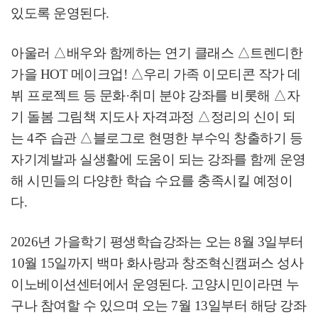
있도록 운영된다
.
아울러
△
배우와 함께하는 연기 클래스
△
트렌디한
가을
HOT
메이크업
!
△
우리 가족 이모티콘 작가 데
뷔 프로젝트 등 문화
·
취미 분야 강좌를 비롯해
△
자
기 돌봄 그림책 지도사 자격과정
△
정리의 신이 되
는
4
주 습관
△
블로그로 현명한 부수익 창출하기 등
자기계발과 실생활에 도움이 되는 강좌를 함께 운영
해 시민들의 다양한 학습 수요를 충족시킬 예정이
다
.
2026
년 가을학기 평생학습강좌는 오는
8
월
3
일부터
10
월
15
일까지 백마 화사랑과 창조혁신캠퍼스 성사
이노베이션센터에서 운영된다
.
고양시민이라면 누
구나 참여할 수 있으며 오는
7
월
13
일부터 해당 강좌