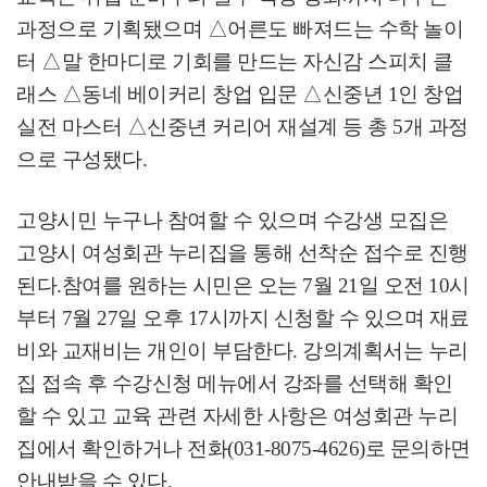
과정으로 기획됐으며
△
어른도 빠져드는 수학 놀이
터
△
말 한마디로 기회를 만드는 자신감 스피치 클
래스
△
동네 베이커리 창업 입문
△
신중년
1
인 창업
실전 마스터
△
신중년 커리어 재설계 등 총
5
개 과정
으로 구성됐다
.
고양시민 누구나 참여할 수 있으며 수강생 모집은
고양시 여성회관 누리집을 통해 선착순 접수로 진행
된다
.
참여를 원하는 시민은 오는
7
월
21
일 오전
10
시
부터
7
월
27
일 오후
17
시까지 신청할 수 있으며 재료
비와 교재비는 개인이 부담한다
.
강의계획서는 누리
집 접속 후 수강신청 메뉴에서 강좌를 선택해 확인
할 수 있고 교육 관련 자세한 사항은 여성회관 누리
집에서 확인하거나 전화
(031-8075-4626)
로 문의하면
안내받을 수 있다
.