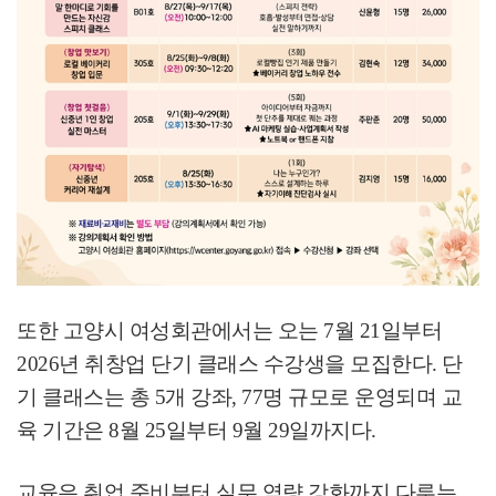
또한 고양시 여성회관에서는 오는
7
월
21
일부터
2026
년 취창업 단기 클래스 수강생을 모집한다
.
단
기 클래스는 총
5
개 강좌
, 77
명 규모로 운영되며 교
육 기간은
8
월
25
일부터
9
월
29
일까지다
.
교육은 취업 준비부터 실무 역량 강화까지 다루는