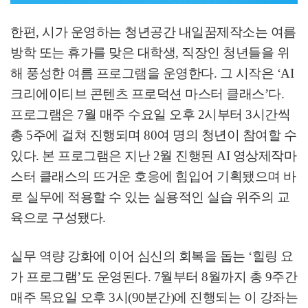
한편
,
시가 운영하는 청년공간 내일꿈제작소는 여름
방학 또는 휴가를 맞은 대학생
,
직장인 청년들을 위
해 풍성한 여름 프로그램을 운영한다
.
그 시작은
‘AI
크리에이티브 콘텐츠 프로덕션 마스터 클래스
’
다
.
프로그램은
7
월 매주 수요일 오후
2
시부터
3
시간씩
총
5
주에 걸쳐 진행되며
80
여 명의 청년이 참여할 수
있다
.
본 프로그램은 지난
2
월 진행된
AI
영상제작마
스터 클래스의 뜨거운 호응에 힘입어 기획됐으며 바
로 실무에 적용할 수 있는 실용적인 실습 위주의 교
육으로 구성됐다
.
실무 역량 강화에 이어 심신의 회복을 돕는
‘
힐링 요
가 프로그램
’
도 운영된다
. 7
월부터
8
월까지 총
9
주간
매주 목요일 오후
3
시
(90
분간
)
에 진행되는 이 강좌는