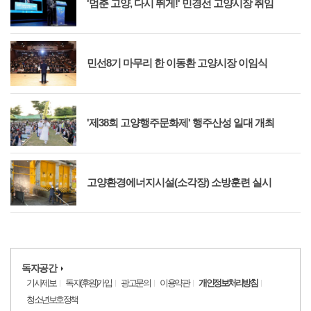
'멈춘 고양, 다시 뛰게!' 민경선 고양시장 취임
민선8기 마무리 한 이동환 고양시장 이임식
'제38회 고양행주문화제' 행주산성 일대 개최
고양환경에너지시설(소각장) 소방훈련 실시
독자공간
기사제보
독자(후원)가입
광고문의
이용약관
개인정보처리방침
청소년보호정책