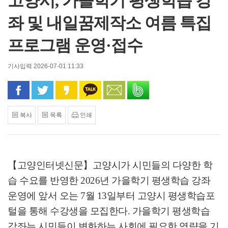
고양시, 가을학기 평생학습 강
좌 및 내일꿈제작소 여름 특집
프로그램 운영·접수
기사입력 2026-07-01 11:33
페이스북으로 공유
트위터로 공유
카카오 스토리로 공유
카카오톡으로 공유
문자로 공유
밴드로 공유
복사
목록
인쇄
【고양인터넷신문】
고양시가 시민들의 다양한 학
습 수요를 반영한
2026
년 가을학기 평생학습 강좌
운영에 앞서 오는
7
월
13
일부터 고양시 평생학습포
털을 통해 수강생을 모집한다
.
가을학기 평생학습
강좌는 시민들이 변화하는 사회에 필요한 역량을 기