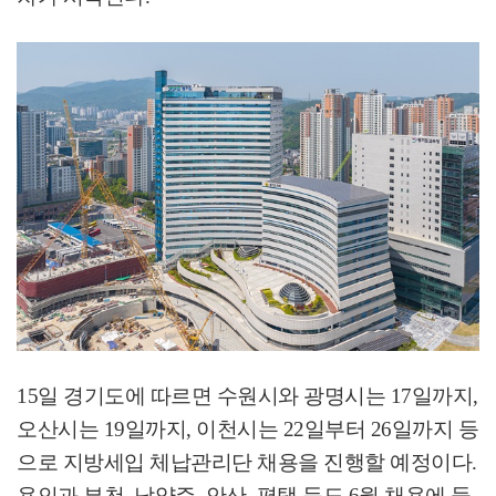
15
일 경기도에 따르면 수원시와 광명시는
17
일까지
,
오산시는
19
일까지
,
이천시는
22
일부터
26
일까지 등
으로 지방세입 체납관리단 채용을 진행할 예정이다
.
용인과 부천
,
남양주
,
안산
,
평택 등도
6
월 채용에 들