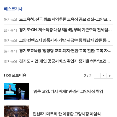
베스트기사
도교육청, 전국 최초 지역추천 교육장 공모 결실··고양교육청 강현주 교육장 선발
[경기뉴스]
경기도·GH, 저소득층 대상 8월 4일부터 기존주택 전세임대 입주자 상시 모집
[경기뉴스]
고양 킨텍스서 명품시계·가방·귀금속 등 체납자 압류 동산 620점 공개 경매
[경기뉴스]
경기도교육청 '정장형 교복 폐지·편한 교복 전환, 교복 자율화 공론화' 추진
[경기뉴스]
경기도 사업·개인·공공서비스 취업자 증가율 하락 '보건업 성장 둔화가 주원인'
[경기뉴스]
Hot! 포토이슈
포토이슈
포토
포
2 / 2
'멈춘 고양, 다시 뛰게!' 민경선 고양시장 취임
민선8기 마무리 한 이동환 고양시장 이임식