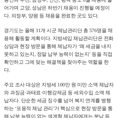
어가며 고양
,
성남은 하반기 채용이 진행될 예정이
다
.
의정부
,
양평 등 채용을 완료한 곳도 있다
.
경기도는 올해
31
개 시군 체납관리단 총
576
명을 채
용해 활동할 계획이다
.
지방세입 체납관리단은 전화
상담과 현장 방문을 통해 체납자가
‘
왜 세금을 내지
못하고 있는지
,
정말 납부 능력이 없는지
’
등을 직접
확인하고 그에 맞는 해결책을 찾아주는 역할을 한
다
.
주요 조사 대상은 지방세
100
만 원 미만 소액 체납자
와 과징금
·
과태료
·
이행강제금 등 세외수입 소액 체
납자다
.
단순한 세금 징수를 넘어 복지 연계를 병행
하는
‘
포용적 체납 관리
’
가 핵심으로 현장 방문을 통
해 납부 능력이 없는 생계형 체납자에게는 분납 등