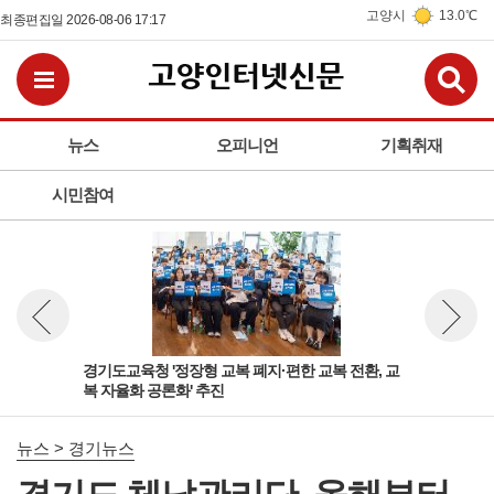
고양시
13.0℃
최종편집일 2026-08-06 17:17
검
전체메뉴보기
뉴스
오피니언
기획취재
시민참여
 '보
경기도교육청 '정장형 교복 폐지·편한 교복 전환, 교
고양
뉴스 이전보기
뉴스 다
복 자율화 공론화' 추진
동산
뉴스 > 경기뉴스