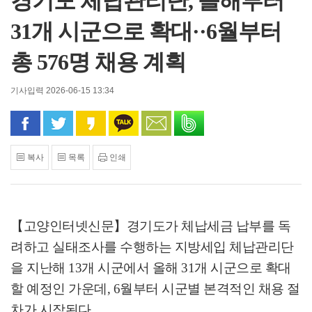
경기도 체납관리단, 올해부터
31개 시군으로 확대··6월부터
총 576명 채용 계획
기사입력 2026-06-15 13:34
페이스북으로 공유
트위터로 공유
카카오 스토리로 공유
카카오톡으로 공유
문자로 공유
밴드로 공유
복사
목록
인쇄
【고양인터넷신문】
경기도가 체납세금 납부를 독
려하고 실태조사를 수행하는 지방세입 체납관리단
을 지난해
13
개 시군에서 올해
31
개 시군으로 확대
할 예정인 가운데
, 6
월부터 시군별 본격적인 채용 절
차가 시작된다
.