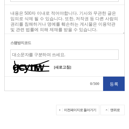
스팸방지코드
[새로고침]
0
/500
이전페이지로 돌아가기
맨위로