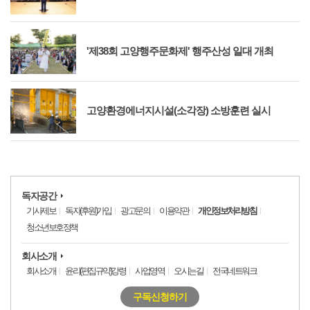
'제38회 고양행주문화제' 행주산성 일대 개최
고양환경에너지시설(소각장) 소방훈련 실시
독자공간
기사제보
독자(후원)가입
광고문의
이용약관
개인정보처리방침
청소년보호정책
회사소개
회사소개
윤리(편집규약)강령
사업영역
오시는길
전국네트워크
구독신청하기