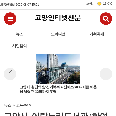
고양시
13.0℃
최종편집일 2026-08-07 15:51
검
전체메뉴보기
뉴스
오피니언
기획취재
시민참여
육부
고양시, 원당역 앞 경기북북 AI캠퍼스 'AI·디지털 배움
고양
뉴스 이전보기
뉴스 다
터 체험존' 12월까지 운영
학정
뉴스 > 교육/연예