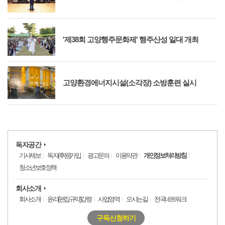
'제38회 고양행주문화제' 행주산성 일대 개최
고양환경에너지시설(소각장) 소방훈련 실시
독자공간
기사제보
독자(후원)가입
광고문의
이용약관
개인정보처리방침
청소년보호정책
회사소개
회사소개
윤리(편집규약)강령
사업영역
오시는길
전국네트워크
구독신청하기