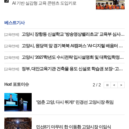
AI 기반 실감형 교육 콘텐츠 도입키로
베스트기사
고양시 장항동 신설학교 '방송영상밸리초교' 교육부 심사 통과··2030년 개교
[교육/연예]
고양시, 원당역 앞 경기북북 AI캠퍼스 'AI·디지털 배움터 체험존' 12월까지 운영
[교육/연예]
고양시 '2027학년도 수시전략 입시설명회 및 대학입학정보박람회' 8일 개최
[교육/연예]
정부, 대안교육기관 건축물 용도 신설로 학습권 보장··고양자유학교 문제 해소
[교육/연예]
Hot! 포토이슈
포토이슈
포토
포
2 / 2
'멈춘 고양, 다시 뛰게!' 민경선 고양시장 취임
민선8기 마무리 한 이동환 고양시장 이임식