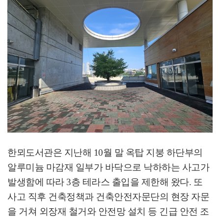
한뫼도서관은 지난해
10
월 말 옥탑 지붕 하단부의
알루미늄 마감재 일부가 바닥으로 낙하하는 사고가
발생함에 따라
3
층 테라스 출입을 제한해 왔다
.
또
사고 직후 건축정책과 건축안전자문단의 현장 자문
을 거쳐 외장재 철거와 안전망 설치 등 긴급 안전 조