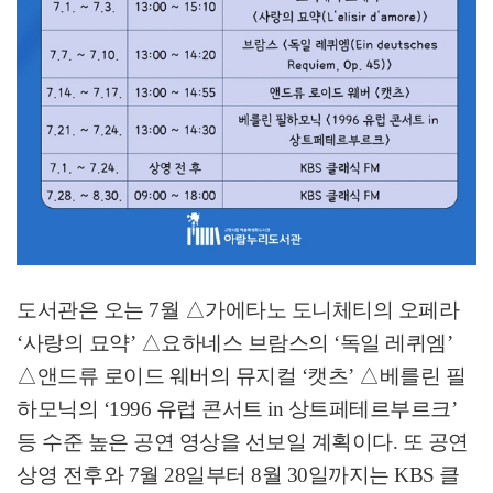
도서관은 오는
7
월
△
가에타노 도니체티의 오페라
‘
사랑의 묘약
’
△
요하네스 브람스의
‘
독일 레퀴엠
’
△
앤드류 로이드 웨버의 뮤지컬
‘
캣츠
’
△
베를린 필
하모닉의
‘1996
유럽 콘서트
in
상트페테르부르크
’
등 수준 높은 공연 영상을 선보일 계획이다
.
또 공연
상영 전후와
7
월
28
일부터
8
월
30
일까지는
KBS
클