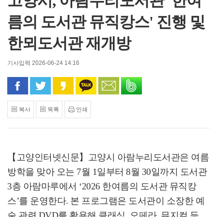
고양시, 아람누리도서관 '한여
름의 도서관 뮤직캉스' 진행 및
한뫼도서관 재개방
기사입력 2026-06-24 14:16
페이스북으로 공유
트위터로 공유
카카오 스토리로 공유
카카오톡으로 공유
문자로 공유
밴드로 공유
복사
목록
인쇄
【고양인터넷신문】
고양시 아람누리도서관은 여름
방학을 맞아 오는
7
월
1
일부터
8
월
30
일까지 도서관
3
층 아람마루에서
‘2026
한여름의 도서관 뮤직캉
스
’
를 운영한다
.
본 프로그램은 도서관이 소장한 예
술 관련
DVD
를 활용해 클래식
,
오페라
,
뮤지컬 등