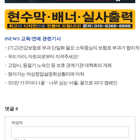
iNEWS 교육/연예 관련기사
[기고]건강보험료 부과 단일화 필요 소득중심의 보험료 부과가 합리적
우리 아이, 아토피로부터 지켜주세요!
고양시, 동절기 노숙인 등 보호 관계기관 대책회의 개최
찾아가는 여성창업설명회성황리에 마쳐
355만 가구마다 1꽃ㆍ나무 심는 '서울, 꽃으로 피다' 캠페인
댓글
0
작성자