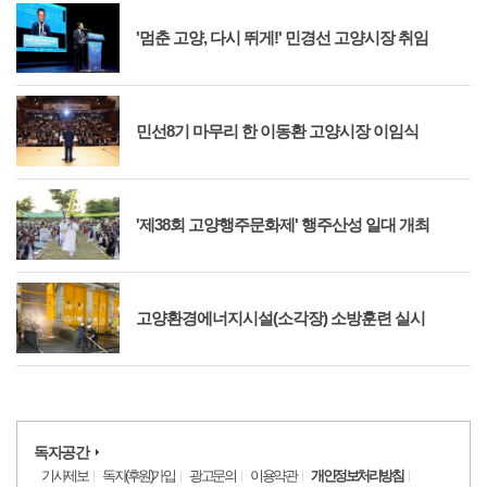
'멈춘 고양, 다시 뛰게!' 민경선 고양시장 취임
민선8기 마무리 한 이동환 고양시장 이임식
'제38회 고양행주문화제' 행주산성 일대 개최
고양환경에너지시설(소각장) 소방훈련 실시
독자공간
기사제보
독자(후원)가입
광고문의
이용약관
개인정보처리방침