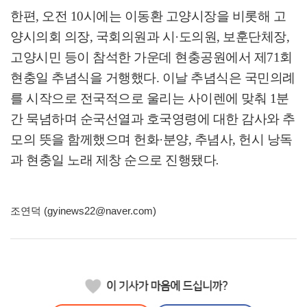
한편
,
오전
10
시에는 이동환 고양시장을 비롯해 고
양시의회 의장
,
국회의원과 시
·
도의원
,
보훈단체장
,
고양시민 등이 참석한 가운데 현충공원에서 제
71
회
현충일 추념식을 거행했다
.
이날 추념식은 국민의례
를 시작으로 전국적으로 울리는 사이렌에 맞춰
1
분
간 묵념하며 순국선열과 호국영령에 대한 감사와 추
모의 뜻을 함께했으며 헌화
·
분양
,
추념사
,
헌시 낭독
과 현충일 노래 제창 순으로 진행됐다
.
조연덕 (gyinews22@naver.com)