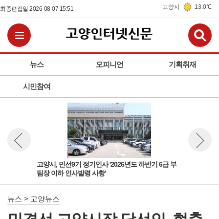
고양시
13.0℃
최종편집일 2026-08-07 15:51
검
전체메뉴보기
뉴스
오피니언
기획취재
시민참여
 팀
고양시, 민선9기 정기인사 '2026년도 하반기 6급 부
고양
뉴스 이전보기
뉴스 다
팀장 이하 인사발령 사항'
돌봄
뉴스 > 고양뉴스