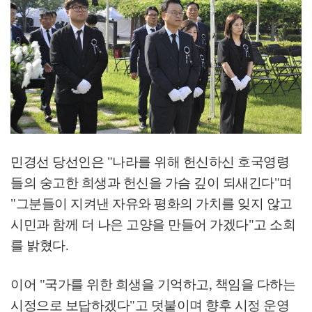
민경선 당선인은
"
나라를 위해 헌신하신 호국영령
들의 숭고한 희생과 헌신을 가슴 깊이 되새긴다
"
며
"
그분들이 지켜낸 자유와 평화의 가치를 잊지 않고
시민과 함께 더 나은 고양을 만들어 가겠다
"
고 소회
를 밝혔다
.
이어
"
국가를 위한 희생을 기억하고
,
책임을 다하는
시정으로 보답하겠다
"
고 덧붙이며 향후 시정 운영