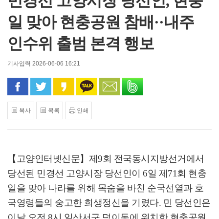
민경선 고양시장 당선인, 현충
일 맞아 현충공원 참배··내주
인수위 출범 본격 행보
기사입력 2026-06-06 16:21
페이스북으로 공유
트위터로 공유
카카오 스토리로 공유
카카오톡으로 공유
문자로 공유
밴드로 공유
복사
목록
인쇄
【고양인터넷신문】
제
9
회 전국동시지방선거에서
당선된 민경선 고양시장 당선인이
6
일 제
71
회 현충
일을 맞아 나라를 위해 목숨을 바친 순국선열과 호
국영령들의 숭고한 희생정신을 기렸다
.
민 당선인은
이날 오전
8
시 일산서구 덕이동에 위치한 현충공원