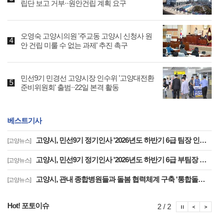
립단 보고 거부··원안건립 계획 요구
오영숙 고양시의원 '주교동 고양시 신청사 원
안 건립 미룰 수 없는 과제' 추진 촉구
민선9기 민경선 고양시장 인수위 '고양대전환
준비위원회' 출범··22일 본격 활동
베스트기사
고양시, 민선9기 정기인사 '2026년도 하반기 6급 팀장 인사발령 사항'
[고양뉴스]
고양시, 민선9기 정기인사 '2026년도 하반기 6급 부팀장 이하 인사발령 사항'
[고양뉴스]
고양시, 관내 종합병원들과 돌봄 협력체계 구축 '통합돌봄 대상자 발굴 및 연계'
[고양뉴스]
Hot! 포토이슈
포토이슈
포토
포
2 / 2