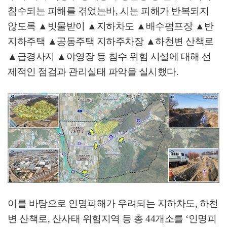
침수되는 피해를 겪었는바
,
시는 피해가 반복되지
않도록
▲
빗물받이
▲
지하차도
▲
배수펌프장
▲
반
지하주택
▲
공동주택 지하주차장
▲
하천변 산책로
▲
급경사지
▲
야영장 등 침수 위험 시설에 대해 선
제적인 점검과 관리실태 파악을 실시했다
.
이를 바탕으로 인명피해가 우려되는 지하차도
,
하천
변 산책로
,
산사태 위험지역 등 총
44
개소를
‘
인명피