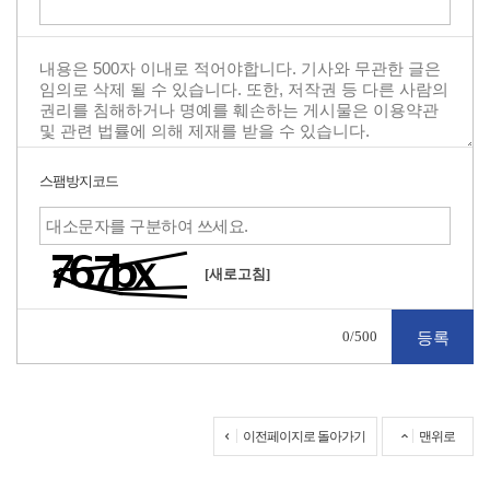
스팸방지코드
[새로고침]
0
/500
이전페이지로 돌아가기
맨위로