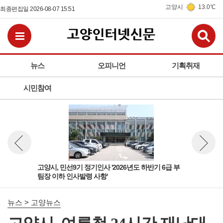
고양시
13.0℃
최종편집일 2026-08-07 15:51
검
전체메뉴보기
뉴스
오피니언
기획취재
시민참여
 팀
고양시, 민선9기 정기인사 '2026년도 하반기 6급 부
고양
뉴스 이전보기
뉴스 다
팀장 이하 인사발령 사항'
돌봄
뉴스 > 고양뉴스