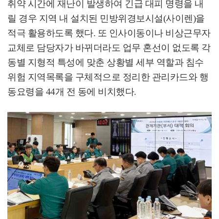
취약 시간에 재난이 발생하여 긴급 대피 명령을 내
릴 경우 지역 내 설치된 민방위경보시설
(
사이렌
)
을
적극 활용하도록 했다
.
또 인사이동이나 비상근무자
교체로 담당자가 바뀌더라도 업무 혼선이 없도록 각
동별 지형적 특성에 맞춘 상황별 세부 역할과 침수
위험 지역목록을 구체적으로 정리한 관리카드와 행
동요령을
44
개 전 동에 비치했다
.