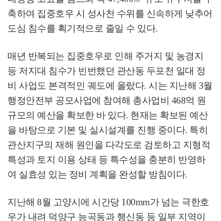
축하여 집중호우 시 성사천 수위를 신속하게 낮추어
도심 침수를 획기적으로 줄일 수 있다
.
매년 반복되는 집중호우로 인해 주거지 및 농경지
등 저지대 침수가 빈번했던 관산동 두포천 일대 정
비 사업도 본격적인 궤도에 올랐다
.
시는 지난해
3
월
행정안전부 공모사업에 참여해 총사업비
468
억 원
규모의 예산을 확보한 바 있다
.
현재는 확보된 예산
을 바탕으로 기본 및 실시설계를 진행 중이다
.
특히
관산지구의 재해 원인을 다각도로 검토하고 지형적
특성과 토지 이용 상태 등 특수성을 충분히 반영하
여 실효성 있는 정비 계획을 완성할 방침이다
.
지난해
8
월 고양시에 시간당
100mm
가 넘는 극한호
우가 내려 덕양구 능곡동과 행신동 등 일부 지역이