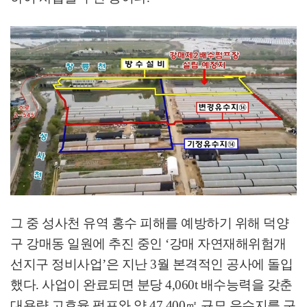
그 중 성사천 유역 홍수 피해를 예방하기 위해 덕양
구 강매동 일원에 추진 중인
‘
강매 자연재해위험개
선지구 정비사업
’
은 지난
3
월 본격적인 공사에 돌입
했다
.
사업이 완료되면 분당
4,060t
배수능력을 갖춘
대용량 고효율 펌프와 약
47,400
㎡
규모 유수지를 구