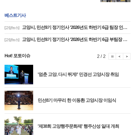
베스트기사
고양시, 민선9기 정기인사 '2026년도 하반기 6급 팀장 인사발령 사항'
[고양뉴스]
고양시, 민선9기 정기인사 '2026년도 하반기 6급 부팀장 이하 인사발령 사항'
[고양뉴스]
Hot! 포토이슈
포토이슈
포토
포
2 / 2
'멈춘 고양, 다시 뛰게!' 민경선 고양시장 취임
민선8기 마무리 한 이동환 고양시장 이임식
'제38회 고양행주문화제' 행주산성 일대 개최