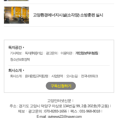
고양환경에너지시설(소각장) 소방훈련 실시
독자공간
기사제보
독자(후원)가입
광고문의
이용약관
개인정보처리방침
청소년보호정책
회사소개
회사소개
윤리(편집규약)강령
사업영역
오시는길
전국네트워크
구독신청하기
고양인터넷신문
주소 : 경기도 고양시 덕양구 마상로 134번길 99, 2층 202호(주교동)
제보ㆍ광고문의 : 070-8283-1656
팩스 : 031-968-8018
E-mail : gyinews22@naver.com