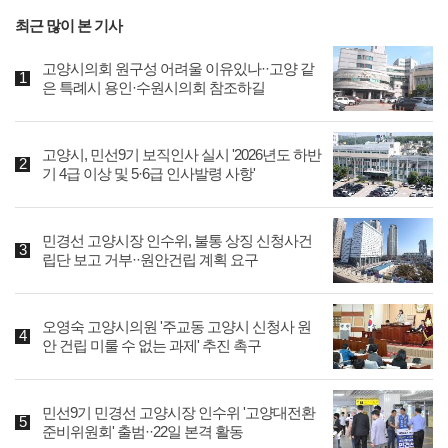
최근 많이 본 기사
고양시의회 원구성 어려울 이유있나··고양 같
은 특례시 용인·수원시의회 참조하길
고양시, 민선9기 보직인사 실시 '2026년도 하반
기 4급 이상 및 5·6급 인사발령 사항'
민경선 고양시장 인수위, 불통 상징 신청사건
립단 보고 거부··원안건립 계획 요구
오영숙 고양시의원 '주교동 고양시 신청사 원
안 건립 미룰 수 없는 과제' 추진 촉구
민선9기 민경선 고양시장 인수위 '고양대전환
준비위원회' 출범··22일 본격 활동