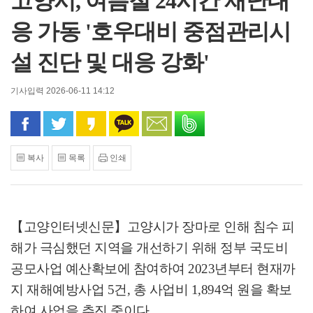
고양시, 여름철 24시간 재난대
응 가동 '호우대비 중점관리시
설 진단 및 대응 강화'
기사입력 2026-06-11 14:12
페이스북으로 공유
트위터로 공유
카카오 스토리로 공유
카카오톡으로 공유
문자로 공유
밴드로 공유
복사
목록
인쇄
【고양인터넷신문】
고양시가 장마로 인해 침수 피
해가 극심했던 지역을 개선하기 위해 정부 국도비
공모사업 예산확보에 참여하여
2023
년부터 현재까
지 재해예방사업
5
건
,
총 사업비
1,894
억 원을 확보
하여 사업을 추진 중이다
.