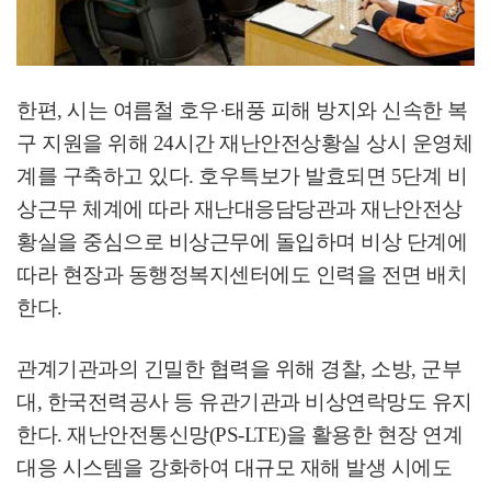
한편
,
시는 여름철 호우
·
태풍 피해 방지와 신속한 복
구 지원을 위해
24
시간 재난안전상황실 상시 운영체
계를 구축하고 있다
.
호우특보가 발효되면
5
단계 비
상근무 체계에 따라 재난대응담당관과 재난안전상
황실을 중심으로 비상근무에 돌입하며 비상 단계에
따라 현장과 동행정복지센터에도 인력을 전면 배치
한다
.
관계기관과의 긴밀한 협력을 위해 경찰
,
소방
,
군부
대
,
한국전력공사 등 유관기관과 비상연락망도 유지
한다
.
재난안전통신망
(PS-LTE)
을 활용한 현장 연계
대응 시스템을 강화하여 대규모 재해 발생 시에도