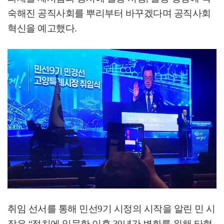
숙해진 공직사회를 뿌리부터 바꾸겠다며 공직사회
혁신을 예고했다
.
취임 선서를 통해 민선
9
기 시정의 시작을 알린 민 시
장은
“
정치에 입문한 이후
30
년간 변화를 위해 타협