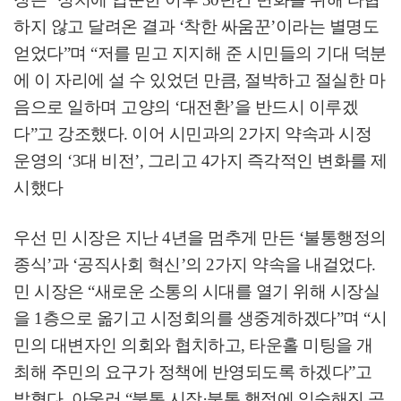
하지 않고 달려온 결과
‘
착한 싸움꾼
’
이라는 별명도
얻었다
”
며
“
저를 믿고 지지해 준 시민들의 기대 덕분
에 이 자리에 설 수 있었던 만큼
,
절박하고 절실한 마
음으로 일하며 고양의
‘
대전환
’
을 반드시 이루겠
다
”
고 강조했다
.
이어 시민과의
2
가지 약속과 시정
운영의
‘3
대 비전
’,
그리고
4
가지 즉각적인 변화를 제
시했다
우선 민 시장은 지난
4
년을 멈추게 만든
‘
불통행정의
종식
’
과
‘
공직사회 혁신
’
의
2
가지 약속을 내걸었다
.
민 시장은
“
새로운 소통의 시대를 열기 위해 시장실
을
1
층으로 옮기고 시정회의를 생중계하겠다
”
며
“
시
민의 대변자인 의회와 협치하고
,
타운홀 미팅을 개
최해 주민의 요구가 정책에 반영되도록 하겠다
”
고
밝혔다
.
아울러
“
불통 시장
·
불통 행정에 익숙해진 공