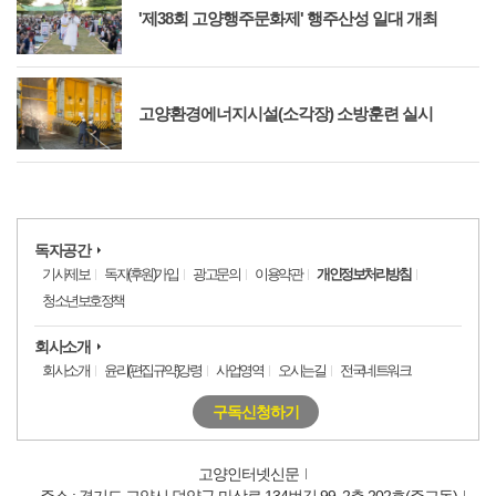
'제38회 고양행주문화제' 행주산성 일대 개최
고양환경에너지시설(소각장) 소방훈련 실시
독자공간
기사제보
독자(후원)가입
광고문의
이용약관
개인정보처리방침
청소년보호정책
회사소개
회사소개
윤리(편집규약)강령
사업영역
오시는길
전국네트워크
구독신청하기
고양인터넷신문
주소 : 경기도 고양시 덕양구 마상로 134번길 99, 2층 202호(주교동)