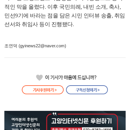
적인 막을 올렸다
.
이후 국민의례
,
내빈 소개
,
축사
,
민선
9
기에 바라는 점을 담은 시민 인터뷰 송출
,
취임
선서와 취임사 등이 진행됐다
.
조연덕 (gyinews22@naver.com)