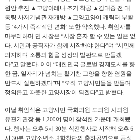
원안 추진
▲
고양아레나 조기 착공
▲
김대중 전 대
통령 사저기념관 재개방
▲
고양고양이 캐릭터 부활
등
‘4
가지 즉각적인 변화
’
또한 약속했다
.
취임사를
마무리하며 민 시장은
“
시장 혼자 할 수 있는 일은 없
다
.
시민과 공직자가 함께 시작해야 한다
”
며
“
시민께
의지하며 소통의 힘을 성장의 발판으로 만들겠
다
”
고 말했다
.
이어
“
대한민국 글로벌 경제도시를 향
한 꿈
,
일자리가 넘치는 활기찬 고양을 향한 염원을
반드시 실현하겠다
”
며
“
오직 고양시민들을 받들며
정의롭고 따뜻한 고양시장이 되겠다
”
고 밝혔다
.
이날 취임식은 고양시민
·
국회의원
·
도의원
·
시의원
·
유관기관장 등
1,200
여 명이 참석한 가운데 개최됐
다
.
행사는 오후
5
시
30
분 식전행사로 시작해 오후
6
시
30
분 고양소년소녀합창단의 축하공연으로 공식