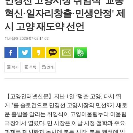
민경선 고양시장 취임식 '교통
혁신·일자리창출·민생안정' 제
시 고양 재도약 선언
기사입력 2026-07-02 14:02
페이스북으로 공유
트위터로 공유
카카오 스토리로 공유
카카오톡으로 공유
문자로 공유
밴드로 공유
복사
목록
인쇄
【고양인터넷신문】
지난
1
일
‘
멈춘 고양
,
다시 뛰
게
!’
를 슬로건으로 민경선 고양시장의 민선
9
기 새로
운 출발을 알리는 취임식이 고양어울림누리 어울림
극장에서 열렸다
.
민 시장은 이날 시정 철학과 주요
과제를 제시함과 동시에 불통 시장
,
불통 행정에 익