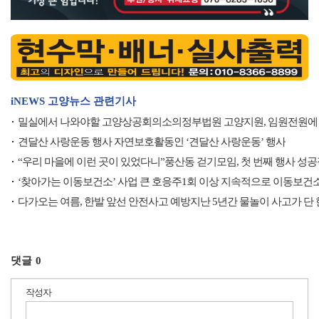
iNEWS 고양뉴스 관련기사
밀실에서 나와야할 고양상공회의소의정부법원 고양지원, 임원전원에
견달산 사랑운동 행사 자연보호활동인 ‘견달산 사랑운동’ 행사
“우리 마을에 이런 곳이 있었다니”풍산동 걷기모임, 첫 번째 행사 성
‘찾아가는 이동보건소’ 사업 큰 호응주1회 이상 지속적으로 이동보건
다가오는 여름, 한발 앞선 안전사고 예방지난 5년간 물놀이 사고가 단
댓글
0
작성자