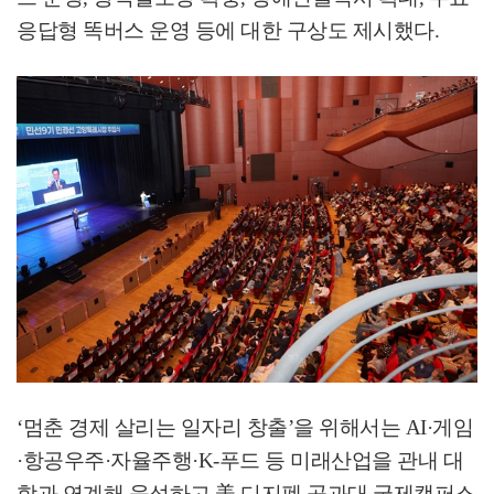
응답형 똑버스 운영 등에 대한 구상도 제시했다
.
‘
멈춘 경제 살리는 일자리 창출
’
을 위해서는
AI·
게임
·
항공우주
·
자율주행
·K-
푸드 등 미래산업을 관내 대
학과 연계해 육성하고
美
디지펜 공과대 국제캠퍼스