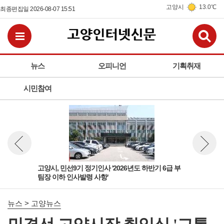
고양시
13.0℃
최종편집일 2026-08-07 15:51
검
전체메뉴보기
뉴스
오피니언
기획취재
시민참여
 팀
고양시, 민선9기 정기인사 '2026년도 하반기 6급 부
고양
뉴스 이전보기
뉴스 다
팀장 이하 인사발령 사항'
돌봄
뉴스 > 고양뉴스