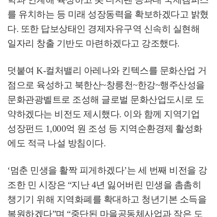
를 유치하는 등 미래 성장동력을 확보하겠다고 밝혔
다
.
또한 답보상태인 경제자유구역 신속히 실현해
일자리 창출 기반도 마련하겠다고 강조했다
.
덧붙여
K-
컬처밸리 아레나와 킨텍스를 문화산업 거
점으로 육성하고 북한산
~
창릉천
~
한강
~
행주산성을
문화관광벨트로 조성해 글로벌 문화산업도시로 도
약하겠다는 비전도 제시했다
.
이와 함께 지역기업
성장펀드
1,000
억 원 조성 등 지역순환경제 활성화
에도 적극 나설 방침이다
.
‘
멈춘 민생을 활짝 피게하겠다
’
는 세 번째 비전을 강
조한 민 시장은
“
지난
4
년 잃어버린 민생을 촘촘히
챙기기 위해 지역화폐를 확대하고 청년기본 소득을
복원하겠다
”
며
“
중단된 마을공동체사업과 작은 도