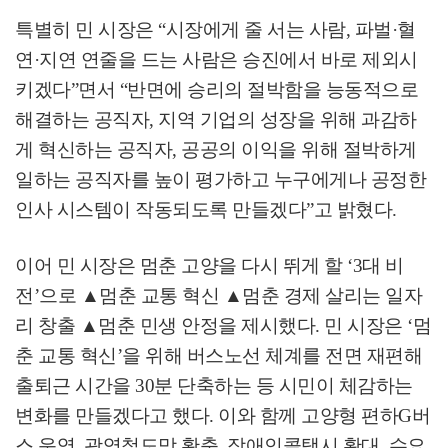
특별히 민 시장은
“
시장에게 줄 서는 사람
,
파벌
·
혈
연
·
지연 연줄을 드는 사람은 승진에서 바로 제외시
키겠다
”
면서
“
반면에 승리의 절박함을 능동적으로
해결하는 공직자
,
지역 기업의 성장을 위해 과감하
게 혁신하는 공직자
,
공공의 이익을 위해 절박하게
일하는 공직자를 높이 평가하고 누구에게나 공정한
인사 시스템이 작동되도록 만들겠다
”
고 밝혔다
.
이어 민 시장은 멈춘 고양을 다시 뛰게 할
‘3
대 비
전
’
으로
▲
멈춘 교통 혁신
▲
멈춘 경제 살리는 일자
리 창출
▲
멈춘 민생 안정을 제시했다
.
민 시장은
‘
멈
춘 교통 혁신
’
을 위해 버스노선 체계를 전면 재편해
출퇴근 시간을
30
분 단축하는 등 시민이 체감하는
변화를 만들겠다고 했다
.
이와 함께 고양형 편하
G
버
스 운영
,
광역철도망 확충
,
장애인콜택시 확대
,
수요