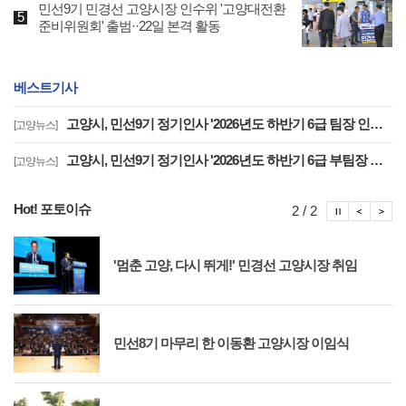
민선9기 민경선 고양시장 인수위 '고양대전환
준비위원회' 출범··22일 본격 활동
베스트기사
고양시, 민선9기 정기인사 '2026년도 하반기 6급 팀장 인사발령 사항'
[고양뉴스]
고양시, 민선9기 정기인사 '2026년도 하반기 6급 부팀장 이하 인사발령 사항'
[고양뉴스]
Hot! 포토이슈
포토이슈
포토
포
2 / 2
'멈춘 고양, 다시 뛰게!' 민경선 고양시장 취임
민선8기 마무리 한 이동환 고양시장 이임식