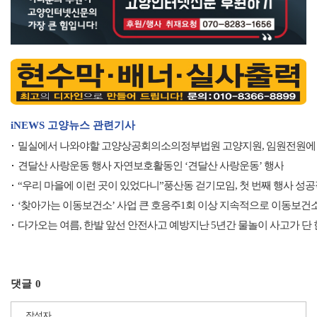
iNEWS 고양뉴스 관련기사
밀실에서 나와야할 고양상공회의소의정부법원 고양지원, 임원전원에
견달산 사랑운동 행사 자연보호활동인 ‘견달산 사랑운동’ 행사
“우리 마을에 이런 곳이 있었다니”풍산동 걷기모임, 첫 번째 행사 성
‘찾아가는 이동보건소’ 사업 큰 호응주1회 이상 지속적으로 이동보건
다가오는 여름, 한발 앞선 안전사고 예방지난 5년간 물놀이 사고가 단
댓글
0
작성자