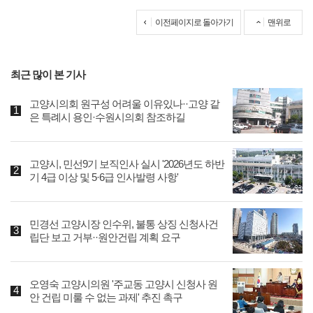
이전페이지로 돌아가기
맨위로
최근 많이 본 기사
고양시의회 원구성 어려울 이유있나··고양 같
은 특례시 용인·수원시의회 참조하길
고양시, 민선9기 보직인사 실시 '2026년도 하반
기 4급 이상 및 5·6급 인사발령 사항'
민경선 고양시장 인수위, 불통 상징 신청사건
립단 보고 거부··원안건립 계획 요구
오영숙 고양시의원 '주교동 고양시 신청사 원
안 건립 미룰 수 없는 과제' 추진 촉구