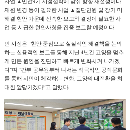
사업
▲
민선
9
기 시정철학에 맞춰 방향 재설정이나
재원 변경 등이 필요한 사업
▲
집단민원 및 장기 미
해결 현안 가운데 신속한 보고와 결정이 필요한 사
업 등 시급한 현안사항을 집중 보고할 예정이다
.
민 시장은
“
현안 중심으로 실질적인 해결책을 논의
하는 실용적인 보고를 통해 지난
4
년간 고양을 멈추
게 만든 원인을 진단하고 빠르게 변화시켜 나가겠
다
”
며
“
간부 공무원부터 나서는 적극적인 공직문화
를 통해 시민이 체감하는 변화
,
고양의 대전환을 최
대한 앞당기겠다
”
고 말했다
.