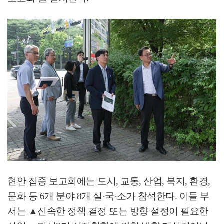
현안 집중 보고회에는 도시
,
교통
,
산업
,
복지
,
환경
,
문화 등
6
개 분야
8
개 실
·
국
·
소가 참석한다
.
이들 부
서는
▲
신속한 정책 결정 또는 방향 설정이 필요한