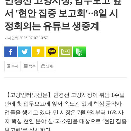
민경선 고양시장, 업무보고 앞
서 '현안 집중 보고회'··8일 시
정회의는 유튜브 생중계
기사입력 2026-07-07 13:57
페이스북으로 공유
트위터로 공유
카카오 스토리로 공유
카카오톡으로 공유
문자로 공유
밴드로 공유
복사
목록
인쇄
【고양인터넷신문】
민경선 고양시장이 취임
1
주일
만에 첫 업무보고에 앞서 속도감 있게 핵심 공약사
업들을 챙기고 있다
.
민 시장은
7
월
9
일부터
16
일까
지 핵심 현안 분야 실
·
국
·
소만을 대상으로
‘
현안 집중
보고회
’
를 실시한다
.