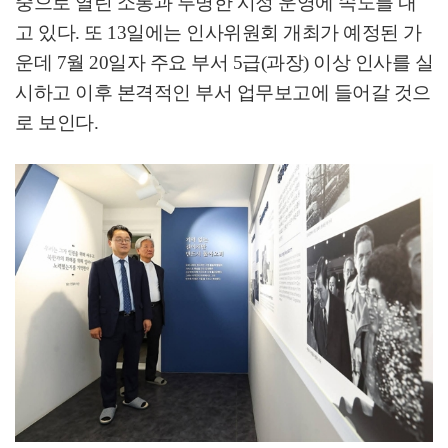
중으로 열린 소통과 투명한 시정 운영에 속도를 내
고 있다
.
또
13
일에는 인사위원회 개최가 예정된 가
운데
7
월
20
일자 주요 부서 5급(과장) 이상 인사를 실
시하고 이후 본격적인 부서 업무보고에 들어갈 것으
로 보인다
.