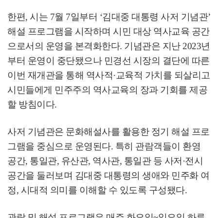
한편
,
시는
7
월
7
일부터
‘
김대중 대통령 사저 기념관
’
해설 프로그램을 시작하며 시민 대상 역사교육 공간
으로서의 운영을 본격화한다
.
기념관은 지난
2023
년
부터 운영이 중단됐으나 민경선 시장의 결단에 따른
이번 재개관을 통해 역사적
·
교육적 가치를 되살리고
시민들에게 민주주의 역사교육의 장과 기회를 제공
할 방침이다
.
사저 기념관은 문화해설사를 활용한 정기 해설 프로
그램을 중심으로 운영된다
.
특히 관람객들이 환영
공간
,
통일관
,
유산관
,
역사관
,
통일관 등 사저
·
전시
공간을 둘러보며 김대중 대통령의 생애와 민주화 여
정
,
시대적 의미를 이해할 수 있도록 구성됐다
.
관람 및 해설 프로그램은 매주 화요일
~
일요일 하루