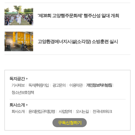
'제38회 고양행주문화제' 행주산성 일대 개최
고양환경에너지시설(소각장) 소방훈련 실시
독자공간
기사제보
독자(후원)가입
광고문의
이용약관
개인정보처리방침
청소년보호정책
회사소개
회사소개
윤리(편집규약)강령
사업영역
오시는길
전국네트워크
구독신청하기