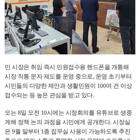
민 시장은 취임 즉시 민원접수용 핸드폰을 개통해
시장 직통 문자 제도를 운영 중으로
,
운영 초기부터
시민들의 다양한 제안과 생활민원이
100
여 건 이상
접수되는 등 높은 관심을 받고 있다
.
오는
8
일 오전
10
시에는 시정회의를 유튜브로 생중
계해 정책 논의 과정을 시민에게 공개한다
.
시장실
은
9
월 말부터
1
층 집무실 사용이 가능하도록 추진