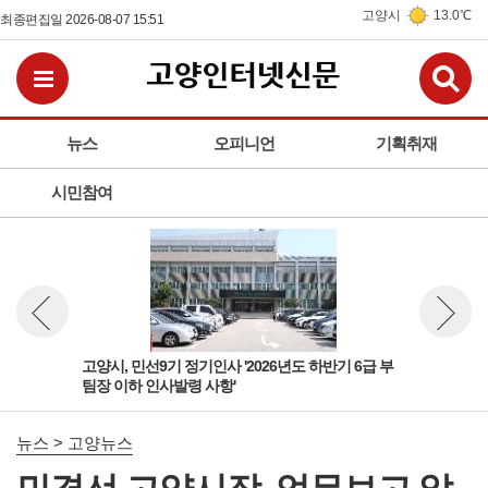
고양시
13.0℃
최종편집일 2026-08-07 15:51
검
전체메뉴보기
뉴스
오피니언
기획취재
시민참여
 팀
고양시, 민선9기 정기인사 '2026년도 하반기 6급 부
고양
뉴스 이전보기
뉴스 다
팀장 이하 인사발령 사항'
돌봄
뉴스 > 고양뉴스