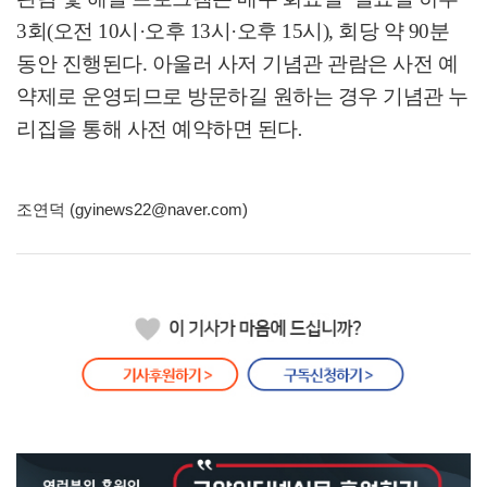
3
회
(
오전
10
시
·
오후
13
시
·
오후
15
시
),
회당 약
90
분
동안 진행된다
.
아울러 사저 기념관 관람은 사전 예
약제로 운영되므로 방문하길 원하는 경우 기념관 누
리집을 통해 사전 예약하면 된다
.
조연덕 (gyinews22@naver.com)