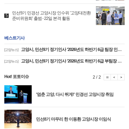
민선9기 민경선 고양시장 인수위 '고양대전환
준비위원회' 출범··22일 본격 활동
베스트기사
고양시, 민선9기 정기인사 '2026년도 하반기 6급 팀장 인사발령 사항'
[고양뉴스]
고양시, 민선9기 정기인사 '2026년도 하반기 6급 부팀장 이하 인사발령 사항'
[고양뉴스]
Hot! 포토이슈
포토이슈
포토
포
2 / 2
'멈춘 고양, 다시 뛰게!' 민경선 고양시장 취임
민선8기 마무리 한 이동환 고양시장 이임식