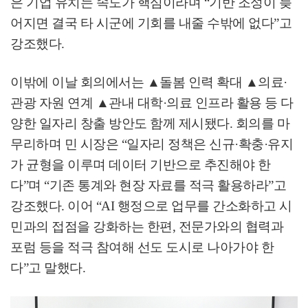
은 기업 유치는 속도가 핵심이라며
“
기반 조성이 늦
어지면 결국 타 시군에 기회를 내줄 수밖에 없다
”
고
강조했다
.
이밖에 이날 회의에서는
▲
돌봄 인력 확대
▲
의료
·
관광 자원 연계
▲
관내 대학
·
의료 인프라 활용 등 다
양한 일자리 창출 방안도 함께 제시됐다
.
회의를 마
무리하며 민 시장은
“
일자리 정책은 신규
·
확충
·
유지
가 균형을 이루며 데이터 기반으로 추진해야 한
다
”
며
“
기존 통계와 현장 자료를 적극 활용하라
”
고
강조했다
.
이어
“AI
행정으로 업무를 간소화하고 시
민과의 접점을 강화하는 한편
,
전문가와의 협력과
포럼 등을 적극 참여해 선도 도시로 나아가야 한
다
”
고 말했다
.