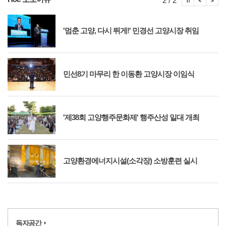
2 / 2
'멈춘 고양, 다시 뛰게!' 민경선 고양시장 취임
민선8기 마무리 한 이동환 고양시장 이임식
'제38회 고양행주문화제' 행주산성 일대 개최
고양환경에너지시설(소각장) 소방훈련 실시
독자공간