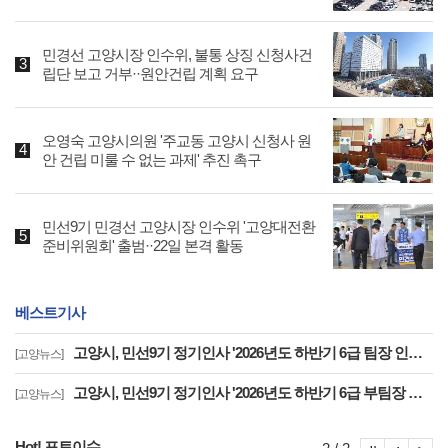
민경선 고양시장 인수위, 불통 상징 신청사건
립단 보고 거부··원안건립 계획 요구
오영숙 고양시의원 '주교동 고양시 신청사 원
안 건립 미룰 수 없는 과제' 추진 촉구
민선9기 민경선 고양시장 인수위 '고양대전환
준비위원회' 출범··22일 본격 활동
베스트기사
고양시, 민선9기 정기인사 '2026년도 하반기 6급 팀장 인사발령 사항'
[고양뉴스]
고양시, 민선9기 정기인사 '2026년도 하반기 6급 부팀장 이하 인사발령 사항'
[고양뉴스]
Hot! 포토이슈
포토이슈
포토
포