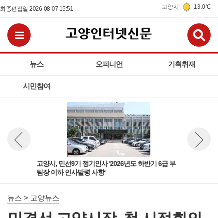
고양시
13.0℃
최종편집일 2026-08-07 15:51
검
전체메뉴보기
뉴스
오피니언
기획취재
시민참여
 팀
고양시, 민선9기 정기인사 '2026년도 하반기 6급 부
고양
뉴스 이전보기
뉴스 다
팀장 이하 인사발령 사항'
돌봄
뉴스 > 고양뉴스