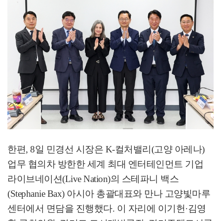
한편
, 8
일 민경선 시장은
K-
컬처밸리
(
고양 아레나
)
업무 협의차 방한한 세계 최대 엔터테인먼트 기업
라이브네이션
(Live Nation)
의 스테파니 백스
(Stephanie Bax)
아시아 총괄대표와 만나 고양빛마루
센터에서 면담을 진행했다
.
이 자리에 이기헌
·
김영