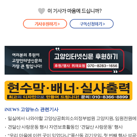
iNEWS 고양뉴스 관련기사
밀실에서 나와야할 고양상공회의소의정부법원 고양지원, 임원전원에
견달산 사랑운동 행사 자연보호활동인 ‘견달산 사랑운동’ 행사
“우리 마을에 이런 곳이 있었다니”풍산동 걷기모임, 첫 번째 행사 성