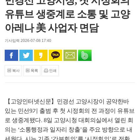
민경선 고양시장, 첫 시정회의
유튜브 생중계로 소통 및 고양
아레나 美 사업자 면담
기사입력 2026-07-08 17:40
페이스북으로 공유
트위터로 공유
카카오 스토리로 공유
카카오톡으로 공유
문자로 공유
밴드로 공유
복사
목록
인쇄
【고양인터넷신문】
민경선 고양시장이 공약한바
있는 민선
9
기 출범 후 첫 시정회의 전 과정이 유튜브
로 생중계됐다
. 8
일 고양시청 대회의실에서 열린 회
의는
‘
소통행정과 일자리 창출
’
을 주요 방향으로 내
세웠다
.
시는 기존
‘
간부회의
’
를
‘
시정회의
’
로 전환