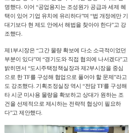
명했다
.
이어
“
공업용지는 조성원가 공급과 세제 혜
택이 있어 기업 유치에 유리하다
”
며
“
법 개정에만 기
대기보다 현 제도 안에서 해법을 찾아야 한다
”
고 강
조했다
.
제
1
부시장은
“
그간 물량 확보에 다소 소극적이었던
부분이 있다
”
며
“
경기도와 직접 협의에 나서겠다
”
고
밝히면서
“
도시주택정책실장과 제
2
부시장을 중심
으로 한
TF
를 구성해 협업으로 풀어야 할 문제
”
라고
도 강조했다
.
기획조정실장 역시
“
전담
TF
를 구성해
타 시군 미사용 물량을 확보하고 상대가 원하는 조
건을 선제적으로 제시하는 전략적 협상이 필요하
다
”
고 제안했다
.