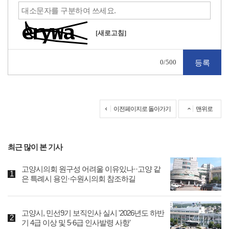
[새로고침]
0
/500
이전페이지로 돌아가기
맨위로
최근 많이 본 기사
고양시의회 원구성 어려울 이유있나··고양 같
은 특례시 용인·수원시의회 참조하길
고양시, 민선9기 보직인사 실시 '2026년도 하반
기 4급 이상 및 5·6급 인사발령 사항'