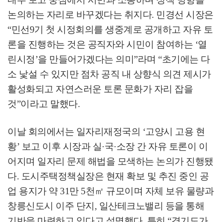
논의하는 자리로 바꾸겠다는 취지다
.
민경선 시장은
“
민선
9
기 첫 시정회의를 생중계로 공개하고 자유 토
론을 진행하는 것은 공직자와 시민이 참여하는
‘
열
린시정
’
을 만들어가겠다는 의미
”
라며
“
초기에는 다
소 낯설 수 있지만 점차 공직 내 상향식 의견 제시가
활성화되고 자연스러운 토론 문화가 자리 잡을
것
”
이라고 말했다
.
이날 회의에서는 일자리재정국의
‘
고양시 고용 현
황
’
보고 이후 시장과 실
·
국
·
소장 간 자유 토론이 이
어지며 일자리 문제 해법을 모색하는 논의가 진행됐
다
.
도시주택정책실장은 현재 확보 및 추진 중인 공
업 용지가 약
31
만
5
천
㎡
규모이며 자체 보유 물량과
창릉신도시 이주 단지
,
일산테크노밸리 등을 통해
기반을 마련하고 있다고 설명했다
.
특히
“
경기도가