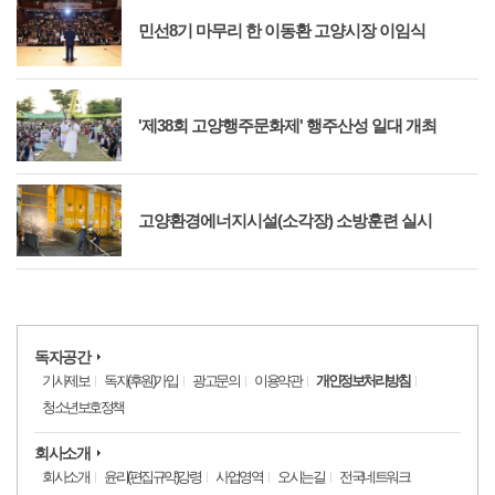
민선8기 마무리 한 이동환 고양시장 이임식
'제38회 고양행주문화제' 행주산성 일대 개최
고양환경에너지시설(소각장) 소방훈련 실시
독자공간
기사제보
독자(후원)가입
광고문의
이용약관
개인정보처리방침
청소년보호정책
회사소개
회사소개
윤리(편집규약)강령
사업영역
오시는길
전국네트워크