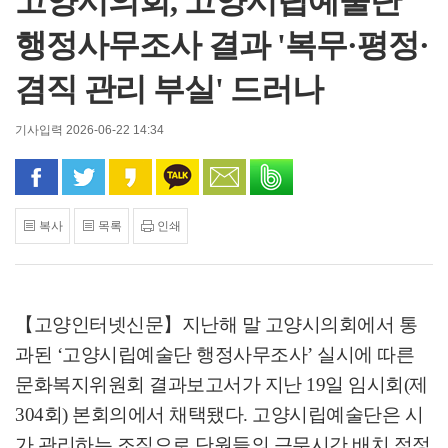
고양시의회, 고양시립예술단
행정사무조사 결과 '복무·평정·
겸직 관리 부실' 드러나
기사입력 2026-06-22 14:34
페이스북으로 공유
트위터로 공유
카카오 스토리로 공유
카카오톡으로 공유
문자로 공유
밴드로 공유
복사
목록
인쇄
【고양인터넷신문】
지난해 말 고양시의회에서 통
과된
‘
고양시립예술단 행정사무조사
’
실시에 따른
문화복지위원회 결과보고서가 지난
19
일 임시회
(
제
304
회
)
본회의에서 채택됐다
.
고양시립예술단은 시
가 관리하는 조직으로 단원들의 근무시간 배치 적정