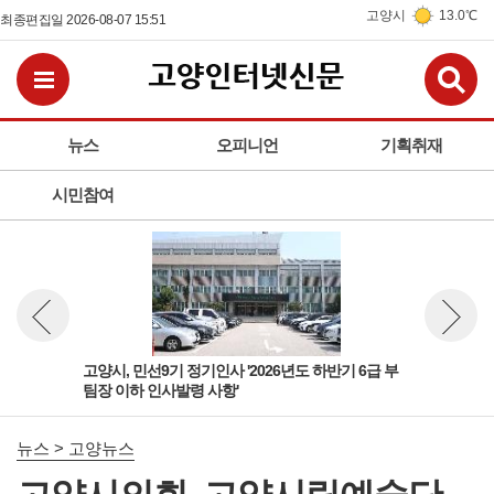
고양시
13.0℃
최종편집일 2026-08-07 15:51
검
전체메뉴보기
뉴스
오피니언
기획취재
시민참여
 팀
고양시, 민선9기 정기인사 '2026년도 하반기 6급 부
고양
뉴스 이전보기
뉴스 다
팀장 이하 인사발령 사항'
돌봄
뉴스 > 고양뉴스