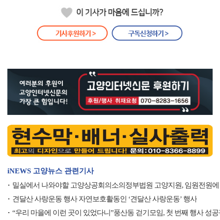
iNEWS 고양뉴스 관련기사
밀실에서 나와야할 고양상공회의소의정부법원 고양지원, 임원전원에
견달산 사랑운동 행사 자연보호활동인 ‘견달산 사랑운동’ 행사
“우리 마을에 이런 곳이 있었다니”풍산동 걷기모임, 첫 번째 행사 성