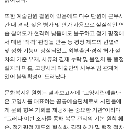
또한 예술단원 결원이 있음에도 다수 단원이 근무시
간 내 겸직
,
잦은 병가 및 연가 사용으로 실질적인 연
습 참여도가 현격히 낮음에도 불구하고 정기 평정에
서 매번
‘
적격
’
판정을 받는 등 평정 제도의 변별력
및 정화 기능이 상실되었고 외부출연
·
겸직 허가 절
차의 기준 부재
,
서류의 결재 누락 및 불일치 등 행정
절차의 미흡
,
고양시와 예술단의 사무위임 관계에
있어 불명확성이 드러났다
.
문화복지위원회는 결과보고서에
“
고양시립예술단
은 고양시를 대표하는 공공예술단체로써 시민들에
게 문화 향유 기회를 제공하는 중요한 기관
”
이라며
“
그러나 이번 조사를 통해 복무 관리의 기본 원칙 훼
손
,
정기평정 제도의 형식화
,
겸직 허가 및 행정 절차