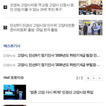
오영숙 고양시의원 '주교동 고양시 신청사 원
안 건립 미룰 수 없는 과제' 추진 촉구
민선9기 민경선 고양시장 인수위 '고양대전환
준비위원회' 출범··22일 본격 활동
베스트기사
고양시, 민선9기 정기인사 '2026년도 하반기 6급 팀장 인사발령 사항'
[고양뉴스]
고양시, 민선9기 정기인사 '2026년도 하반기 6급 부팀장 이하 인사발령 사항'
[고양뉴스]
Hot! 포토이슈
포토이슈
포토
포
2 / 2
'멈춘 고양, 다시 뛰게!' 민경선 고양시장 취임