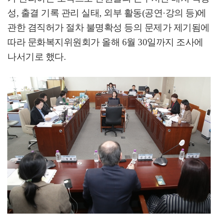
성
,
출결 기록 관리 실태
,
외부 활동
(
공연
·
강의 등
)
에
관한 겸직허가 절차 불명확성 등의 문제가 제기됨에
따라 문화복지위원회가 올해
6
월
30
일까지 조사에
나서기로 했다
.