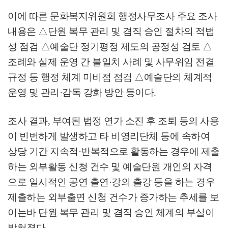
이에 따른 문화복지위원회 행정사무조사 주요 조사
내용은
△
단원 복무 관리 및 겸직 승인 절차의 적법
성 점검
△
예술단 정기평정 제도의 공정성 검토
△
조례와 실제 운영 간 불일치 사례 및 사무위임 전결
규정 등 행정 체계 미비점 점검
△
예술단의 체계적
운영 및 관리
·
감독 강화 방안 등이다
.
조사 결과
,
부여된 법정 연가 소진 후 조퇴 등의 사용
이 빈번하게 발생하고 타 비영리단체 등에 속하여
상당 기간 지속적
·
반복적으로 활동하는 경우에 제출
하는 외부활동 신청 건수 및 예술단원 개인의 자격
으로 일시적인 공연 출연
·
강의 출강 등을 하는 경우
제출하는 외부출연 신청 건수가 증가하는 추세를 보
이는바 단원 복무 관리 및 겸직 승인 체계의 부실이
밝혀졌다
.