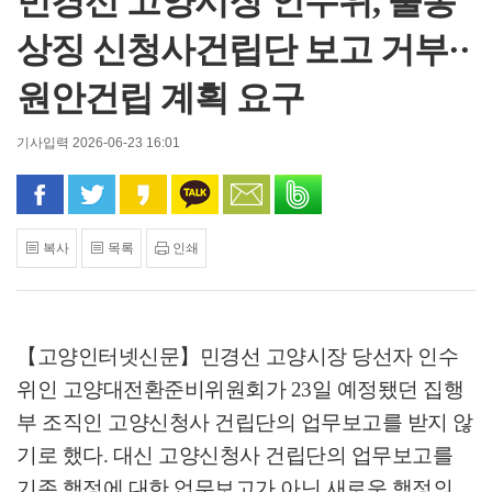
민경선 고양시장 인수위, 불통
상징 신청사건립단 보고 거부··
원안건립 계획 요구
기사입력 2026-06-23 16:01
페이스북으로 공유
트위터로 공유
카카오 스토리로 공유
카카오톡으로 공유
문자로 공유
밴드로 공유
복사
목록
인쇄
【고양인터넷신문】
민경선 고양시장 당선자 인수
위인 고양대전환준비위원회가
23
일 예정됐던 집행
부 조직인 고양신청사 건립단의 업무보고를 받지 않
기로 했다
.
대신 고양신청사 건립단의 업무보고를
기존 행정에 대한 업무보고가 아닌 새로운 행정의