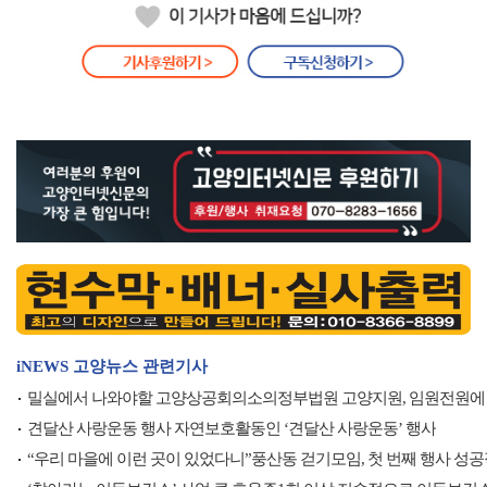
iNEWS 고양뉴스 관련기사
밀실에서 나와야할 고양상공회의소의정부법원 고양지원, 임원전원에
견달산 사랑운동 행사 자연보호활동인 ‘견달산 사랑운동’ 행사
“우리 마을에 이런 곳이 있었다니”풍산동 걷기모임, 첫 번째 행사 성