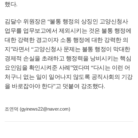
했다
.
김달수 위원장은
“
불통 행정의 상징인 고양신청사
업무를 업무보고에서 제외시키는 것은 불통 행정에
대한 강력한 경고이자 소통 행정에 대한 강력한 의
지
”
라면서
“
고양신청사 문제는 불통 행정이 막대한
경제적 손실을 초래하고 행정력을 낭비시키는 핵심
요인임을 확인시켜준 사례
”
였다며
“
다시는 이런 어
처구니 없는 일이 일어나지 않도록 공직사회의 기강
을 바로잡아야 한다
”
고 덧붙여 강조했다
.
조연덕 (gyinews22@naver.com)