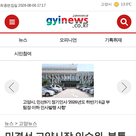
고양시
13.0℃
최종편집일 2026-08-06 17:17
검
전체메뉴보기
뉴스
오피니언
기획취재
시민참여
 팀
고양시, 민선9기 정기인사 '2026년도 하반기 6급 부
고양
뉴스 이전보기
뉴스 다
팀장 이하 인사발령 사항'
돌봄
뉴스 > 고양뉴스