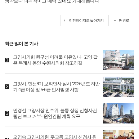
생각보다 파격적이고 매력 있네요 기대해봅니다
이전페이지로 돌아가기
맨위로
최근 많이 본 기사
고양시의회 원구성 어려울 이유있나··고양 같
은 특례시 용인·수원시의회 참조하길
고양시, 민선9기 보직인사 실시 '2026년도 하반
기 4급 이상 및 5·6급 인사발령 사항'
민경선 고양시장 인수위, 불통 상징 신청사건
립단 보고 거부··원안건립 계획 요구
오영숙 고양시의원 '주교동 고양시 신청사 원