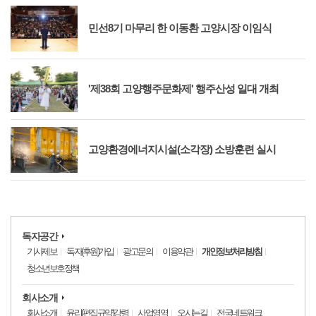
민선8기 마무리 한 이동환 고양시장 이임식
'제38회 고양행주문화제' 행주산성 일대 개최
고양환경에너지시설(소각장) 소방훈련 실시
독자공간
기사제보
독자(후원)가입
광고문의
이용약관
개인정보처리방침
청소년보호정책
회사소개
회사소개
윤리(편집규약)강령
사업영역
오시는길
전국네트워크