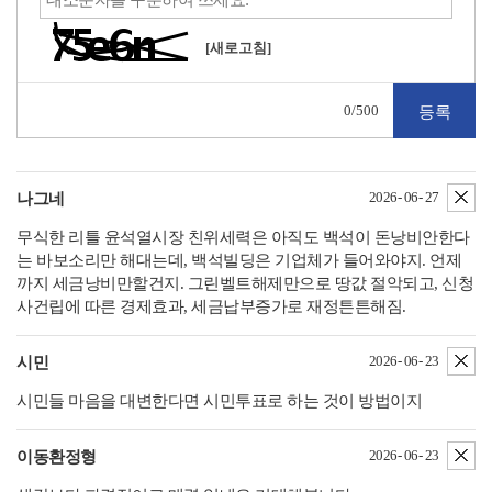
[새로고침]
0
/500
삭
2026- 06- 27
나그네
무식한 리틀 윤석열시장 친위세력은 아직도 백석이 돈낭비안한다
는 바보소리만 해대는데, 백석빌딩은 기업체가 들어와야지. 언제
까지 세금낭비만할건지. 그린벨트해제만으로 땅값 절악되고, 신청
사건립에 따른 경제효과, 세금납부증가로 재정튼튼해짐.
삭
2026- 06- 23
시민
시민들 마음을 대변한다면 시민투표로 하는 것이 방법이지
삭
2026- 06- 23
이동환정형