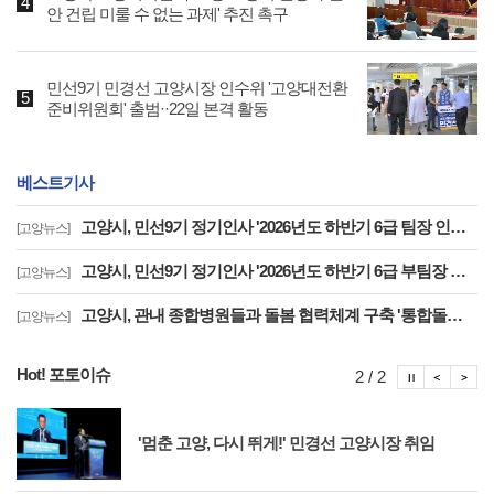
안 건립 미룰 수 없는 과제' 추진 촉구
민선9기 민경선 고양시장 인수위 '고양대전환
준비위원회' 출범··22일 본격 활동
베스트기사
고양시, 민선9기 정기인사 '2026년도 하반기 6급 팀장 인사발령 사항'
[고양뉴스]
고양시, 민선9기 정기인사 '2026년도 하반기 6급 부팀장 이하 인사발령 사항'
[고양뉴스]
고양시, 관내 종합병원들과 돌봄 협력체계 구축 '통합돌봄 대상자 발굴 및 연계'
[고양뉴스]
Hot! 포토이슈
포토이슈
포토
포
2 / 2
'멈춘 고양, 다시 뛰게!' 민경선 고양시장 취임