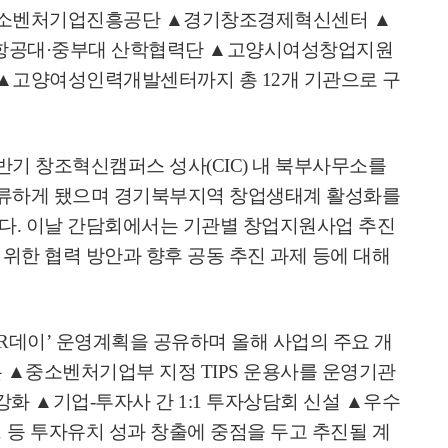
소벤처기업진흥공단
▲
경기창조경제혁신센터
▲
항공대
·
중부대 산학협력단
▲
고양시여성창업지원
▲
고양여성인력개발센터까지 총
12
개 기관으로 구
반기 창조혁신캠퍼스 성사
(CIC)
내 북부사무소를
류하게 됐으며 경기북부지역 창업생태계 활성화를
이다
.
이날 간담회에서는 기관별 창업지원사업 추진
위한 협력 방안과 향후 공동 추진 과제 등에 대해
R
데이
’
운영계획을 공유하며 올해 사업의 주요 개
는
▲
중소벤처기업부 지정
TIPS
운용사를 운영기관
 강화
▲
기업
-
투자사 간
1:1
투자상담회 신설
▲
우수
 등 투자유치 성과 창출에 중점을 두고 추진될 계