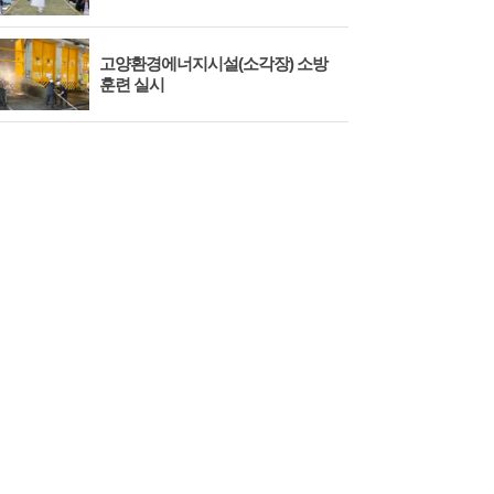
고양환경에너지시설(소각장) 소방
제3
훈련 실시
회 