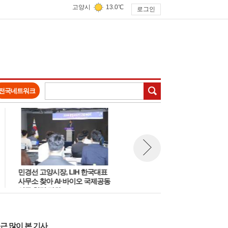
고양시
13.0℃
로그인
검색
전국네트워크
민경선 고양시장, LIH 한국대표
고양시, 여름철 재난안전 대책
뉴스 다음보기
사무소 찾아 AI·바이오 국제공동
의 '집중호우 침수방지·물놀이
연구 협력 강화
안전방안 논의'
근 많이 본 기사