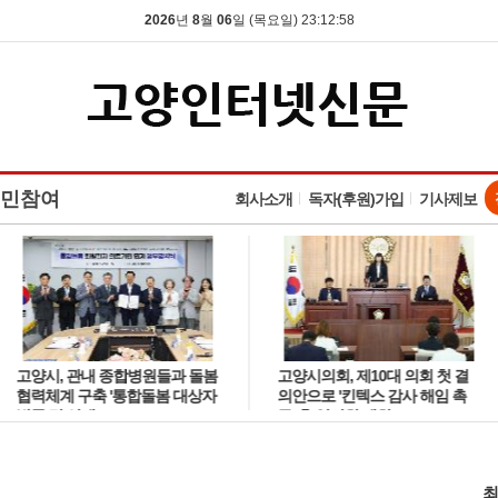
2026
년
8
월
06
일 (목요일) 23:12:59
민참여
회사소개
독자(후원)가입
기사제보
고양시, 관내 종합병원들과 돌봄
고양시의회, 제10대 의회 첫 결
협력체계 구축 '통합돌봄 대상자
의안으로 '킨텍스 감사 해임 촉
발굴 및 연계'
구' 후 임시회 폐회
최