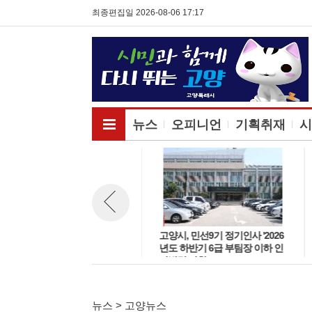
최종편집일 2026-08-06 17:17
전체메뉴보기
뉴스
오피니언
기획취재
시
고양시, 민선9기 정기인사 '2026
고양시, 민선9기 정기인사 '2026
뉴스 이전보기
년도 하반기 6급 팀장 인사발령
년도 하반기 6급 부팀장 이하 인
사항'
사발령 사항'
뉴스 > 고양뉴스