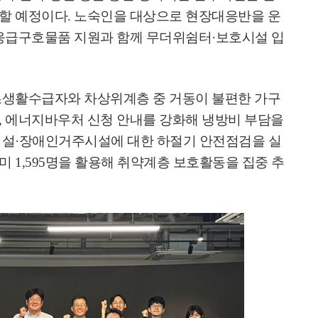
응할 예정이다
.
노숙인을 대상으로 현장대응반을 운
응급구호물품 지원과 함께 무더위쉼터
·
보호시설 입
생활수급자와 차상위계층 중 거동이 불편한 가구
,
에너지바우처 신청 안내를 강화해 냉방비 부담을
시설
·
장애인거주시설에 대한 하절기 안전점검을 실
우미
1,595
명을 활용해 취약계층 보호활동을 집중 추