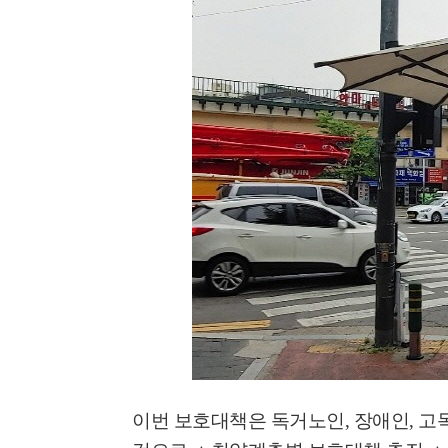
'멈춘 고양, 다시 뛰
시장 취임
민선8기 마무리 한
이임식
이번 보호대책은 독거노인
,
장애인
,
고
'제38회 고양행주문
일대 개최