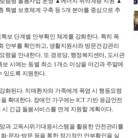
맞춤형 돌봄사업 운영
▲
에너지 취약계층 지원
▲
 특별 보호체계 구축 등
5
개 분야를 중심으로 추
소각장) 소방
제30회 고양특례시장기 배드민턴대
회 개최
염특보 단계별 안부확인 체계를 강화한다
.
특히 폭
회 안부를 확인하고
,
생활지원사와 방문건강관리
동요령을 안내한다
.
또 경로당
,
행정복지센터
,
도서관
특보 시에는 동별 최소
1
개소 이상을 야간과 주말에
수 있도록 지원한다
.
 강화된다
.
치매환자와 가족에게 폭염 시 행동요령
급을 확대한다
.
장애인 가구에는
ICT
기반 응급안전
 시 긴급 돌봄서비스를 연계 지원할 계획이다
.
전망과 고독사위기대응시스템을 활용한 안전관리를
전화
·
문자
·
방문 등을 통한 정기적인 안부확인을 실