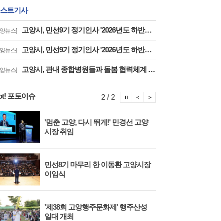
스트기사
고양시, 민선9기 정기인사 '2026년도 하반기 6급 팀장 인사발령 사항'
고양뉴스]
고양시, 민선9기 정기인사 '2026년도 하반기 6급 부팀장 이하 인사발령 사항'
고양뉴스]
고양시, 관내 종합병원들과 돌봄 협력체계 구축 '통합돌봄 대상자 발굴 및 연계'
고양뉴스]
ot! 포토이슈
포토이슈 정지
포토이슈 이전보기
포토이슈 다음보기
2 / 2
'멈춘 고양, 다시 뛰게!' 민경선 고양
고양
시장 취임
면 
민선8기 마무리 한 이동환 고양시장
물향
이임식
종 
'제38회 고양행주문화제' 행주산성
민경
일대 개최
대회