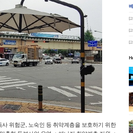
베
[
[
[
H
게!' 민경선 고양
고양시 폭염특보에 '도로 살수차' 전
면 가동
 이동환 고양시장
물향기수목원 무궁화 절정 '50여 품
종 감상'
독사 위험군
,
노숙인 등 취약계층을 보호하기 위한
화제' 행주산성
민경선 시장, 2026 고양시장배 볼링
대회 시구