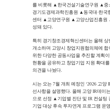
를 비롯해
▲
한국건설기술연구원
▲
중
경기도경제과학진흥원
▲
동국대
·
한국
센터
▲
고양연구원
▲
고양산업진흥원
성돼 있다
.
특히 경기창조경제혁신센터는 올해 상
개소하며 고양시 창업지원협의체에 합
위한 다양한 공동사업을 추진할 계획
현황을 공유하고 창업기업 지원 확대를 
의견을 나눴다
.
시는 오는
7
월 개최 예정인
‘2026
고양
I
선사항을 설명했다
.
올해 고양
IR
데이
으로 선정
▲
기업별 진단 및
IR
컨설팅
기업 대상 후속 투자연계 프로그램 운영