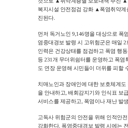
것으로
▲
취약계층별 보호대책 추진
▲
복지시설 안전점검 강화
▲
폭염취약계층
고양환경에너지시설(
진된다
.
훈련 실시
먼저 독거노인
9,146
명을 대상으로 폭
염중대경보 발령 시 고위험군은 매일
2
인력은 건강상태를 점검하고 폭염 행
등
231
개 무더위쉼터를 운영하고 폭염
도 연장 운영해 시민들이 더위를 피할 
치매노인과 장애인에 대한 보호체계도
을 안내하고
,
배회감지기와 인식표 보
서비스를 제공하고
,
폭염이나 재난 발생
고독사 위험군의 안전을 위해 인적안
강화한다
.
폭염중대경보 발령 시에는 