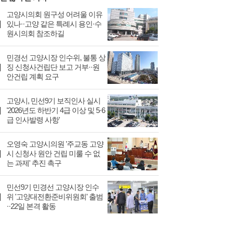
고양시의회 원구성 어려울 이유
있나··고양 같은 특례시 용인·수
원시의회 참조하길
민경선 고양시장 인수위, 불통 상
징 신청사건립단 보고 거부··원
안건립 계획 요구
고양시, 민선9기 보직인사 실시
'2026년도 하반기 4급 이상 및 5·6
급 인사발령 사항'
오영숙 고양시의원 '주교동 고양
시 신청사 원안 건립 미룰 수 없
는 과제' 추진 촉구
민선9기 민경선 고양시장 인수
위 '고양대전환준비위원회' 출범
··22일 본격 활동