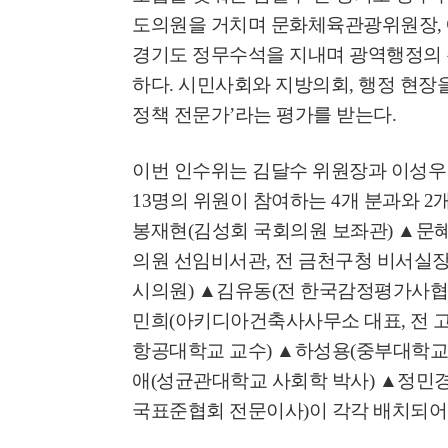
도의원을 거치며 문화체육관광위원장
,
경기도 정무수석을 지내며 광역행정의 
고양환경에너지시설(
훈련 실시
하다
.
시민사회와 지방의회
,
행정 현장
정책 전문가
’
라는 평가를 받는다
.
이번 인수위는 김달수 위원장과 이성우
13
명의 위원이 참여하는
4
개 분과와
2
봉재현
(
김성회 국회의원 보좌관
)
▲
문
의원 선임비서관
,
전 금천구청 비서실
시의원
)
▲
김유동
(
전 한국감정평가사협
민희
(
아키디아건축사사무소 대표
,
전 
항공대학교 교수
)
▲
하성용
(
중부대학교
애
(
성균관대학교 사회학 박사
)
▲
정민
국표준협회 전문이사
)
이 각각 배치되어