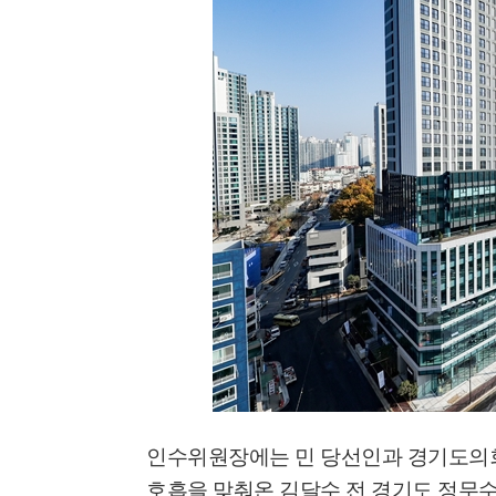
'멈춘 고양, 다시 뛰
시장 취임
민선8기 마무리 한
이임식
인수위원장에는 민 당선인과 경기도
'제38회 고양행주문
일대 개최
호흡을 맞춰온 김달수 전 경기도 정무