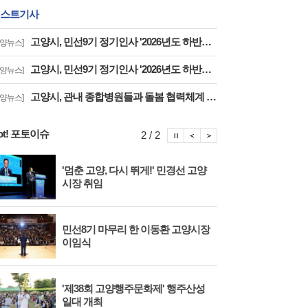
스트기사
고양시, 민선9기 정기인사 '2026년도 하반기 6급 팀장 인사발령 사항'
고양뉴스]
고양시, 민선9기 정기인사 '2026년도 하반기 6급 부팀장 이하 인사발령 사항'
고양뉴스]
고양시, 관내 종합병원들과 돌봄 협력체계 구축 '통합돌봄 대상자 발굴 및 연계'
고양뉴스]
ot! 포토이슈
포토이슈 정지
포토이슈 이전보기
포토이슈 다음보기
2 / 2
'멈춘 고양, 다시 뛰게!' 민경선 고양
고양
시장 취임
면 
민선8기 마무리 한 이동환 고양시장
물향
이임식
종 
'제38회 고양행주문화제' 행주산성
민경
일대 개최
대회