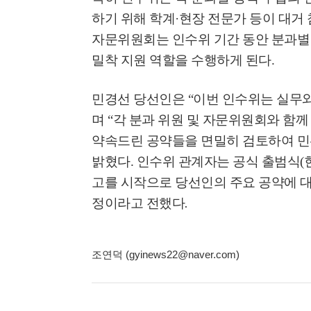
하기 위해 학계
·
현장 전문가 등이 대거
자문위원회는 인수위 기간 동안 분과별 
밀착 지원 역할을 수행하게 된다
.
민경선 당선인은
“
이번 인수위는 실무와
며
“
각 분과 위원 및 자문위원회와 함
약속드린 공약들을 면밀히 검토하여 
밝혔다
.
인수위 관계자는 공식 출범식
(
고를 시작으로 당선인의 주요 공약에 대
정이라고 전했다
.
조연덕 (gyinews22@naver.com)