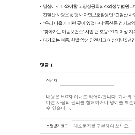
밀실에서 나와야할 고양상공회의소의정부법원 고양
견달산 사랑운동 행사 자연보호활동인 ‘견달산 사
“우리 마을에 이런 곳이 있었다니”풍산동 걷기모임
‘찾아가는 이동보건소’ 사업 큰 호응주1회 이상 
다가오는 여름, 한발 앞선 안전사고 예방지난 5년
댓글
1
작성자
스팸방지코드