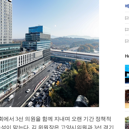
베
[
[
[
H
게!' 민경선 고양
고양시 폭염특보에 '도로 살수차' 전
면 가동
 이동환 고양시장
물향기수목원 무궁화 절정 '50여 품
종 감상'
의회에서
3
선 의원을 함께 지내며 오랜 기간 정책적
화제' 행주산성
민경선 시장, 2026 고양시장배 볼링
대회 시구
수석이 맡는다
.
김 위원장은 고양시의원과
3
선 경기