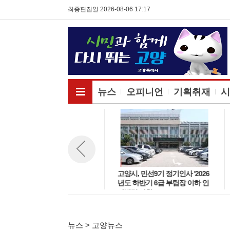
최종편집일 2026-08-06 17:17
전체메뉴보기
뉴스
오피니언
기획취재
시
고양시, 민선9기 정기인사 '2026
고양시, 민선9기 정기인사 '2026
뉴스 이전보기
년도 하반기 6급 팀장 인사발령
년도 하반기 6급 부팀장 이하 인
사항'
사발령 사항'
뉴스 > 고양뉴스