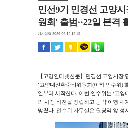
민선9기 민경선 고양시
원회' 출범··22일 본격 
기사입력 2026-06-12 16:15
페이스북으로 공유
트위터로 공유
카카오 스토리로 공유
카카오톡으로 공유
밴드로 공유
【고양인터넷신문】
민경선 고양시장 
‘
고양대전환준비위원회
(
이하 인수위
)’
일부터 시작한다
.
이번 인수위는
‘
고양
의 시정 비전을 정립하고 공약 이행 체
맞췄다
.
인수위 사무실은 원당역 앞 