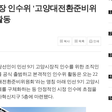
장 인수위 '고양대전환준비위
활동
복사
목록
인쇄
당선인이 민선
9
기 고양시장직 인수를 위한 조직인
를 공식 출범하고 본격적인 인수위 활동은 오는
22
대전환준비위원회
’
라는 명칭 아래 민선
9
기 고양시
계를 구체화하는 등 안정적인 시정 인수에 초점을
성사혁신지구
5
층에 마련됐다
.