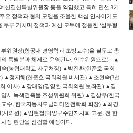
예산결산특별위원장 등을 역임했고
특히 민선
8
기
주요 정책과 협치 모델을 조율한 핵심 인사이기도
소각장) 소방
제30회 고양특례시장기 배드민턴대
회 개최
을 두루 거치며 정책과 예산 모두에 정통한
‘
실무형
 부위원장
(
항공대 경영학과 초빙교수
)
을 필두로 총
개의 특별분과 체제로 운영된다
.
인수위원으로는
▲
혜숙
(
농협대학교 사무처장
)
▲
박진환
(
한준호 국회
장
)
▲
정지혜
(
한준호 국회의원 비서관
)
▲
조현숙
(3
선
회 이사
)
▲
강태영
(
김영환 국회의원 보좌관
)
▲
김
고양시 녹색건축물 조성위원회 위원
)
▲
김상우
(
한국
 교수
,
한국자동차모빌리티안전학회 회장
)
▲
최경
경
(
시의원
)
▲
임현철
(
덕양구주민자치회 고문
,
전 한
 시정 현안을 점검할 예정이다
.