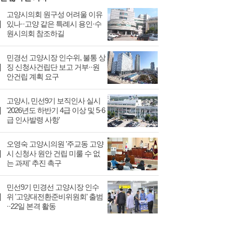
고양시의회 원구성 어려울 이유
있나··고양 같은 특례시 용인·수
원시의회 참조하길
민경선 고양시장 인수위, 불통 상
징 신청사건립단 보고 거부··원
안건립 계획 요구
고양시, 민선9기 보직인사 실시
'2026년도 하반기 4급 이상 및 5·6
급 인사발령 사항'
오영숙 고양시의원 '주교동 고양
시 신청사 원안 건립 미룰 수 없
는 과제' 추진 촉구
민선9기 민경선 고양시장 인수
위 '고양대전환준비위원회' 출범
··22일 본격 활동