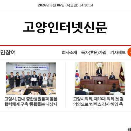
2026
년
8
월
06
일 (목요일) 14:30:16
민참여
회사소개
독자(후원)가입
기사제보
고양시, 관내 종합병원들과 돌봄
고양시의회, 제10대 의회 첫 결
협력체계 구축 '통합돌봄 대상자
의안으로 '킨텍스 감사 해임 촉
발굴 및 연계'
구' 후 임시회 폐회
최