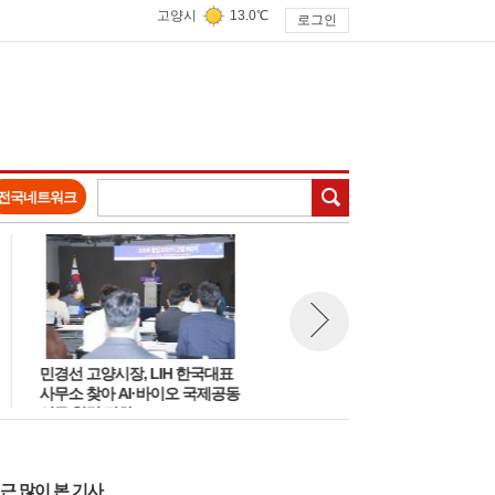
고양시
13.0℃
로그인
검색
전국네트워크
민경선 고양시장, LIH 한국대표
고양시, 여름철 재난안전 대책
뉴스 다음보기
사무소 찾아 AI·바이오 국제공동
의 '집중호우 침수방지·물놀이
연구 협력 강화
안전방안 논의'
근 많이 본 기사