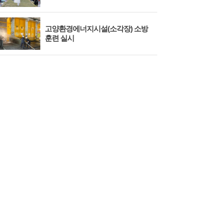
고양환경에너지시설(소각장) 소방
제3
훈련 실시
회 