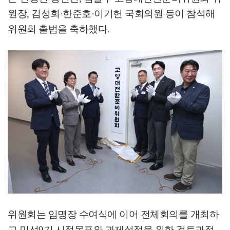
원장
,
김성회
·
한준호
·
이기헌 국회의원 등이 참석해
위원회 출범을 축하했다
.
위원회는 임명장 수여식에 이어 전체회의를 개최하
고 민선
9
기 시정목표와 과제설정을 위한 검토과정