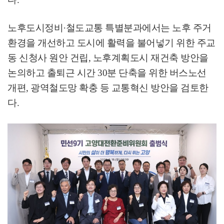
노후도시정비
·
철도교통 특별분과에서는 노후 주거
환경을 개선하고 도시에 활력을 불어넣기 위한 주교
동 신청사 원안 건립
,
노후계획도시 재건축 방안을
논의하고 출퇴근 시간
30
분 단축을 위한 버스노선
개편
,
광역철도망 확충 등 교통혁신 방안을 검토한
다
.