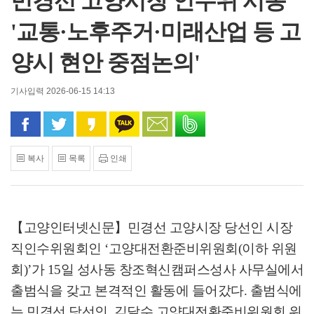
민경선 고양시장 인수위 시동
'교통·노후주거·미래산업 등 고
양시 현안 중점논의'
기사입력 2026-06-15 14:13
페이스북으로 공유
트위터로 공유
카카오 스토리로 공유
카카오톡으로 공유
문자로 공유
밴드로 공유
복사
목록
인쇄
【고양인터넷신문】
민경선 고양시장 당선인 시장
직인수위원회인
‘
고양대전환준비위원회
(
이하 위원
회
)’
가
15
일 성사동 창조혁신캠퍼스성사 사무실에서
출범식을 갖고 본격적인 활동에 들어갔다
.
출범식에
는 민경선 당선인
,
김달수 고양대전환준비위원회 위