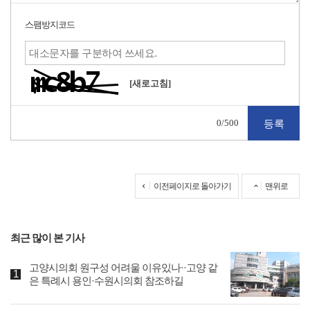
스팸방지코드
[새로고침]
0
/500
이전페이지로 돌아가기
맨위로
최근 많이 본 기사
고양시의회 원구성 어려울 이유있나··고양 같
은 특례시 용인·수원시의회 참조하길