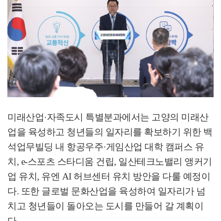
미래산업
·
자족도시 특별분과에서는 고양의 미래산
업을 육성하고 청년들의 일자리를 확보하기 위한 백
석업무빌딩 내 항공우주
·
게임산업 대학 캠퍼스 유
치
, e-
스포츠 스타디움 건립
,
일산테크노밸리 앵커기
업 유치
,
유엔
AI
허브센터 유치 방안을 다룰 예정이
다
.
또한 글로벌 문화산업을 육성하여 일자리가 넘
치고 청년들이 돌아오는 도시를 만들어 갈 계획이
다
.