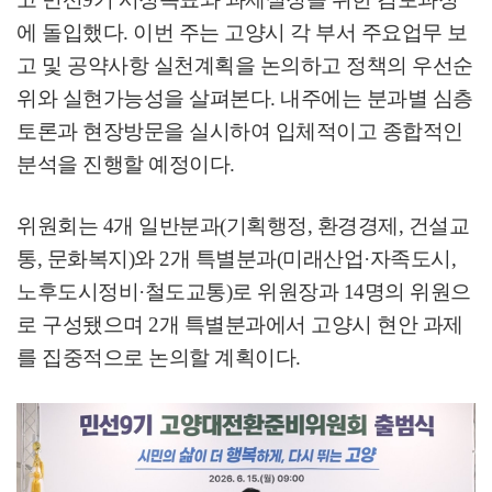
에 돌입했다
.
이번 주는 고양시 각 부서 주요업무 보
고 및 공약사항 실천계획을 논의하고 정책의 우선순
위와 실현가능성을 살펴본다
.
내주에는 분과별 심층
토론과 현장방문을 실시하여 입체적이고 종합적인
분석을 진행할 예정이다
.
위원회는
4
개 일반분과
(
기획행정
,
환경경제
,
건설교
통
,
문화복지
)
와
2
개 특별분과
(
미래산업
·
자족도시
,
노후도시정비
·
철도교통
)
로 위원장과
14
명의 위원으
로 구성됐으며
2
개 특별분과에서 고양시 현안 과제
를 집중적으로 논의할 계획이다
.