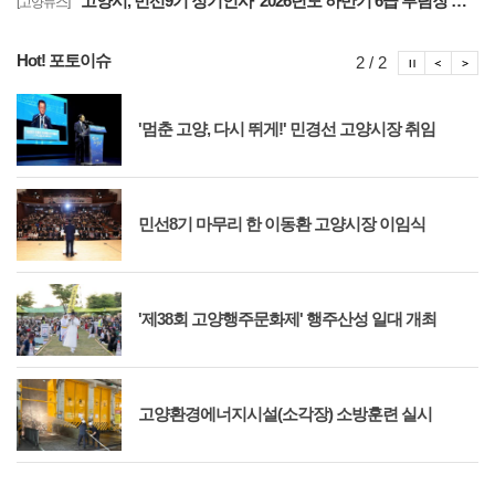
고양시, 민선9기 정기인사 '2026년도 하반기 6급 부팀장 이하 인사발령 사항'
[고양뉴스]
Hot! 포토이슈
포토이슈
포토
포
2 / 2
'멈춘 고양, 다시 뛰게!' 민경선 고양시장 취임
민선8기 마무리 한 이동환 고양시장 이임식
'제38회 고양행주문화제' 행주산성 일대 개최
고양환경에너지시설(소각장) 소방훈련 실시