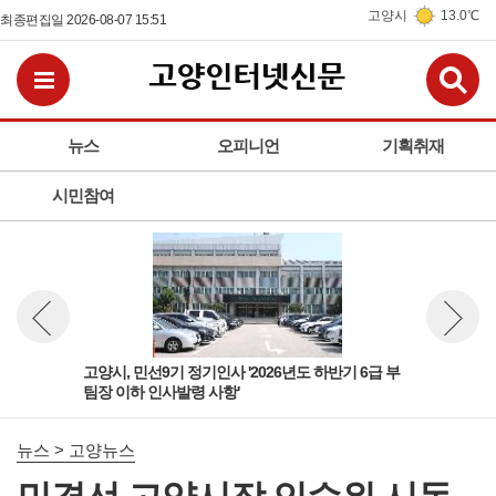
고양시
13.0℃
최종편집일 2026-08-07 15:51
검
전체메뉴보기
뉴스
오피니언
기획취재
시민참여
 팀
고양시, 민선9기 정기인사 '2026년도 하반기 6급 부
고양
뉴스 이전보기
뉴스 다
팀장 이하 인사발령 사항'
돌봄
뉴스 > 고양뉴스