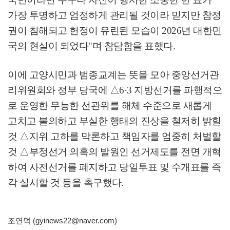
가장 투명하고 엄정하게 관리될 것이라 믿지만 참정
권이 침해되고 헌정이 유린된 모습이
2026
년 대한민
국의 현실이 되었다
"
며 참담함을 표했다
.
이에 고양시민과 범종교계는 뜻을 모아 중앙선거관
리위원회와 정부 당국에
△
6·3
지방선거를 파행적으
로 운영한 무능한 선관위를 해체 수준으로 새롭게
고치고 불의하고 부실한 행태의 진상을 철저히 밝힐
것
△
지위 고하를 막론하고 책임자를 엄중히 처벌할
것
△
부정선거 의혹의 발원인 선거제도를 전면 개혁
하여 사전선거를 폐지하고 당일투표 및 수개표를 즉
각 실시할 것 등을 촉구했다
.
조연덕 (gyinews22@naver.com)