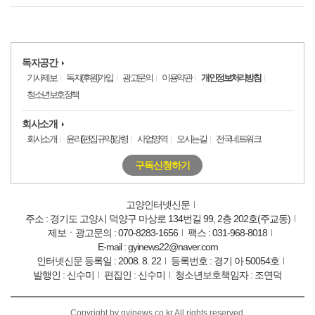
독자공간
기사제보
독자(후원)가입
광고문의
이용약관
개인정보처리방침
청소년보호정책
회사소개
회사소개
윤리(편집규약)강령
사업영역
오시는길
전국네트워크
구독신청하기
고양인터넷신문
주소 : 경기도 고양시 덕양구 마상로 134번길 99, 2층 202호(주교동)
제보ㆍ광고문의 : 070-8283-1656
팩스 : 031-968-8018
E-mail : gyinews22@naver.com
인터넷신문 등록일 : 2008. 8. 22
등록번호 : 경기 아 50054호
발행인 : 신수미
편집인 : 신수미
청소년보호책임자 : 조연덕
Copyright by gyinews.co.kr All rights reserved.