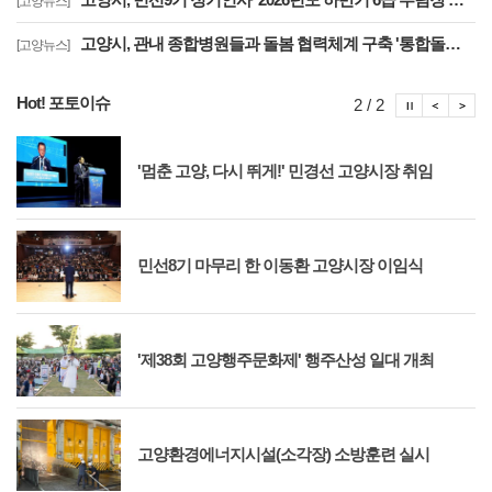
[고양뉴스]
고양시, 관내 종합병원들과 돌봄 협력체계 구축 '통합돌봄 대상자 발굴 및 연계'
[고양뉴스]
Hot! 포토이슈
포토이슈
포토
포
2 / 2
'멈춘 고양, 다시 뛰게!' 민경선 고양시장 취임
민선8기 마무리 한 이동환 고양시장 이임식
'제38회 고양행주문화제' 행주산성 일대 개최
고양환경에너지시설(소각장) 소방훈련 실시