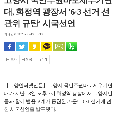
고양시 국민주권바로세우기연
대, 화정역 광장서 '6·3 선거 선
관위 규탄' 시국선언
기사입력 2026-06-19 15:13
페이스북으로 공유
트위터로 공유
카카오 스토리로 공유
카카오톡으로 공유
문자로 공유
밴드로 공유
복사
목록
인쇄
【고양인터넷신문】
고양시 국민주권바로세우기연
대가 지난
18
일 오후
7
시 화정역 광장에서 고양시민
들과 함께 범종교계가 동참한 가운데
6·3
선거에 관
한 시국선언을 발표했다
.