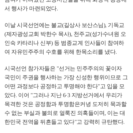
서 행사가 마련되었다
.
이날 시국선언에는 불교
(
길상사 보산스님
),
기독교
(
제자광성교회 박한수 목사
),
천주교
(
성가수녀원 오
인숙 카타리나 신부
)
등 범종교계 인사들이 참여하
여 자유민주주의 수호를 위해 한목소리를 냈다
.
시국선언 참가자들은
"
선거는 민주주의의 꽃이자
국민이 주권을 행사하는 가장 신성한 행위이므로 그
어떤 과정보다 공정하고 투명해야 한다
"
고 입을 모
았다
.
이어
"
그러나 지난
6·3
지방선거에서 우리가
목격한 것은 공정함과 투명함은커녕 도저히 묵과할
수 없는 부실과 불의로 얼룩진 의혹들이며
,
이는 대
한민국 전역을 뒤흔들고 있다
"
고 강력히 규탄했다
.