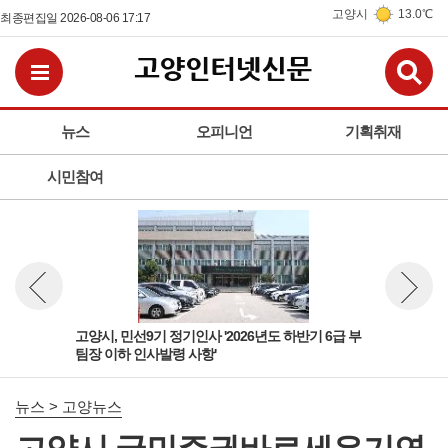
고양시
13.0℃
최종편집일 2026-08-06 17:17
검
전체메뉴보기
뉴스
오피니언
기획취재
시민참여
 팀
고양시, 민선9기 정기인사 '2026년도 하반기 6급 부
고양
뉴스 이전보기
뉴스 다
팀장 이하 인사발령 사항'
돌봄
뉴스 > 고양뉴스