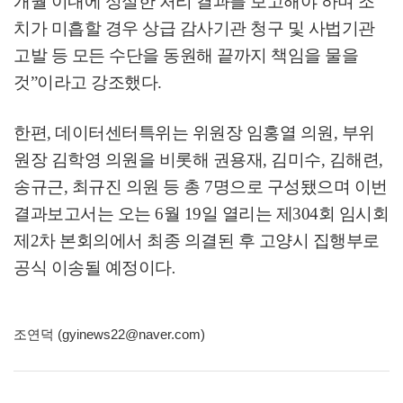
개월 이내에 성실한 처리 결과를 보고해야 하며 조
치가 미흡할 경우 상급 감사기관 청구 및 사법기관
고발 등 모든 수단을 동원해 끝까지 책임을 물을
것
”
이라고 강조했다
.
한편
,
데이터센터특위는 위원장 임홍열 의원
,
부위
원장 김학영 의원을 비롯해 권용재
,
김미수
,
김해련
,
송규근
,
최규진 의원 등 총
7
명으로 구성됐으며 이번
결과보고서는 오는
6
월
19
일 열리는 제
304
회 임시회
제
2
차 본회의에서 최종 의결된 후 고양시 집행부로
공식 이송될 예정이다
.
조연덕 (gyinews22@naver.com)