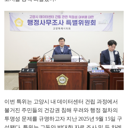
이번 특위는 고양시 내 데이터센터 건립 과정에서
불거진 주민들의 건강권 침해 우려와 행정 절차의
투명성 문제를 규명하고자 지난
2025
년
9
월
15
일 구
성됐다
.
특위는 그동안 방대한 자료 조사 및 두 차례