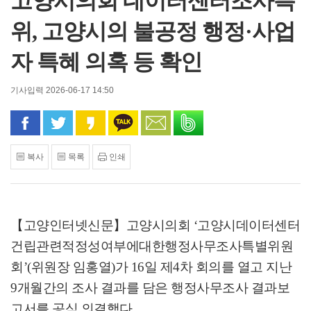
고양시의회 데이터센터조사특
위, 고양시의 불공정 행정·사업
자 특혜 의혹 등 확인
기사입력 2026-06-17 14:50
페이스북으로 공유
트위터로 공유
카카오 스토리로 공유
카카오톡으로 공유
문자로 공유
밴드로 공유
복사
목록
인쇄
【고양인터넷신문】
고양시의회
‘
고양시데이터센터
건립관련적정성여부에대한행정사무조사특별위원
회
’(
위원장 임홍열
)
가
16
일 제
4
차 회의를 열고 지난
9
개월간의 조사 결과를 담은 행정사무조사 결과보
고서를 공식 의결했다
.