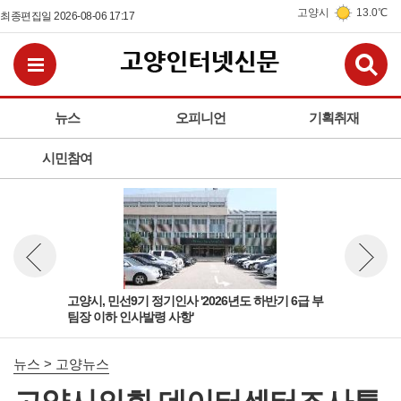
고양시
13.0℃
최종편집일 2026-08-06 17:17
검
전체메뉴보기
뉴스
오피니언
기획취재
시민참여
 팀
고양시, 민선9기 정기인사 '2026년도 하반기 6급 부
고양
뉴스 이전보기
뉴스 다
팀장 이하 인사발령 사항'
돌봄
뉴스 > 고양뉴스