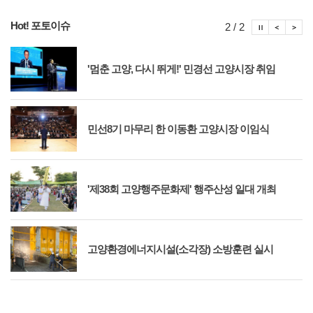
Hot! 포토이슈
포토이슈
포토
포
2 / 2
'멈춘 고양, 다시 뛰게!' 민경선 고양시장 취임
민선8기 마무리 한 이동환 고양시장 이임식
'제38회 고양행주문화제' 행주산성 일대 개최
고양환경에너지시설(소각장) 소방훈련 실시