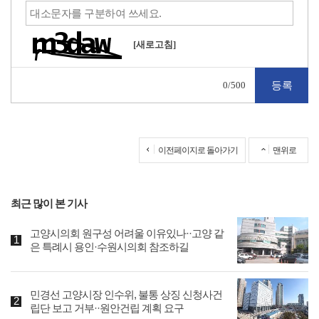
[새로고침]
0
/500
이전페이지로 돌아가기
맨위로
최근 많이 본 기사
고양시의회 원구성 어려울 이유있나··고양 같
은 특례시 용인·수원시의회 참조하길
민경선 고양시장 인수위, 불통 상징 신청사건
립단 보고 거부··원안건립 계획 요구