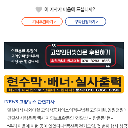
iNEWS 고양뉴스 관련기사
밀실에서 나와야할 고양상공회의소의정부법원 고양지원, 임원전원에
견달산 사랑운동 행사 자연보호활동인 ‘견달산 사랑운동’ 행사
“우리 마을에 이런 곳이 있었다니”풍산동 걷기모임, 첫 번째 행사 성