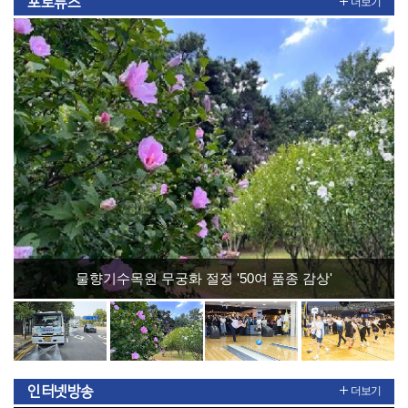
포토뉴스
더보기
물향기수목원 무궁화 절정 '50여 품종 감상'
인터넷방송
더보기