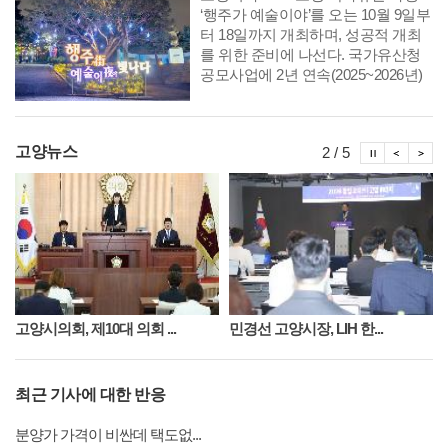
‘행주가 예술이야’를 오는 10월 9일부
터 18일까지 개최하며, 성공적 개최
를 위한 준비에 나선다. 국가유산청
공모사업에 2년 연속(2025~2026년)
선정되며 고양시 대표 야간 문화유산
축제로 자리매김한 이 행사는 올해는
‘별빛 아래 행주’를 주제로 매일 오후
시정뉴스
시정
시
고양뉴스
2 / 5
6시부터 10시까지 행주산성 일원에
서 펼쳐진다.
고양시의회, 제10대 의회 ...
민경선 고양시장, LIH 한...
최근 기사에 대한 반응
분양가 가격이 비싼데 택도없...