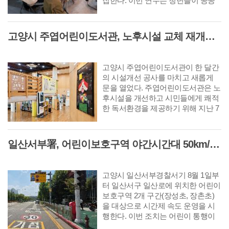
집한다. 이번 연수는 청년들이 공공
기관 현장 업무를 직접 경험함으로써
시정에 대한 이해를 높이고 향후 본
인의 진로를 탐색하는 데 도움을 주
고양시 주엽어린이도서관, 노후시설 교체 재개관 '다락·아기 독서공간 등 조성'
기 위해 마련됐다.
고양시 주엽어린이도서관이 한 달간
의 시설개선 공사를 마치고 새롭게
문을 열었다. 주엽어린이도서관은 노
후시설을 개선하고 시민들에게 쾌적
한 독서환경을 제공하기 위해 지난 7
월 3일부터 8월 2일까지 휴관하고 공
사를 진행했다. 이번 공사를 통해 노
후 엘리베이터를 교체하고 외부 데크
일산서부署, 어린이보호구역 야간시간대 50km/h 완화 '시간제 속도운영' 시행
와 화장실을 전면 정비했으며 자료실
과 공용공간의 내부 환경도 개선했
다. 또 어린이와 보호자, 장애인 등 다
고양시 일산서부경찰서기 8월 1일부
양한 이용자가 편리하게 시설을 이용
터 일산서구 일산로에 위치한 어린이
할 수 있도록 화장실과 이동 동선을
보호구역 2개 구간(장성초, 장촌초)
정비하는 등 안전성과 이용 편의성을
을 대상으로 시간제 속도 운영을 시
높였다.
행한다. 이번 조치는 어린이 통행이
거의 없는 야간시간대에도 주간과 동