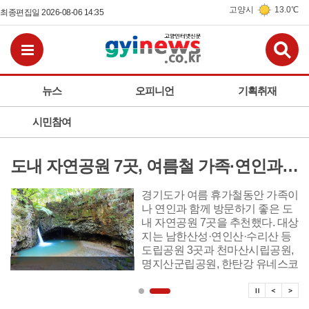
고양시
13.0℃
최종편집일 2026-08-06 14:35
검
전체메뉴보기
뉴스
오피니언
기획취재
시민참여
도내 자연공원 7곳, 여름철 가족·연인과 함께 즐길 수 있는 자연휴식처 추천
경기도가 여름 휴가철동안 가족이
나 연인과 함께 방문하기 좋은 도
내 자연공원 7곳을 추천했다. 대상
지는 남한산성·연인산·수리산 등
도립공원 3곳과 천마산시립공원,
명지산군립공원, 한탄강 유네스코
세계지질공원, 화성 국가지질공원
탑뉴스 
탑뉴
탑
이다. 수도권에서 멀리 떠나지 않
고도 숲과 계곡, 역사문화유산, 화