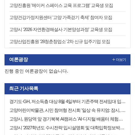
고양진흥원 '메이커 스페이스 교육 프로그램' 교육생 모집
고양건강가정지원센터 '고양 가족걷기 축제' 참여자 모집
고양시 '2026 자연환경해설사 기본양성과정' 교육생 모집
고양산업진흥원 '28청춘창업소' 2차 신규 입주기업 모집
여론광장
더보기
진행 중인 여론광장이 없습니다.
최근 기사목록
경기도·GH, 저소득층 대상 8월 4일부터 기존주택 전세임대 입주자 상시 모집
고양어린이박물관, 시민 참여형 전시회 '일상 속 뮤지엄: 잠시, 마음' 8월 개최
고양시, 원당역 앞 경기북북 AI캠퍼스 'AI·디지털 배움터 체험존' 12월까지 운영
고양시 '2027학년도 수시전략 입시설명회 및 대학입학정보박람회' 8일 개최