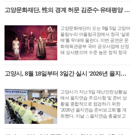
산과 해안이 만든 지질경관을 즐
고양문화재단, 性의 경계 허문 김준수·유태평양 주연 남성 창극 '살로메' 공연
길 수 있는 곳들이다.
고양문화재단이 오는 9월 5일 고양어
울림누리 어울림극장에서 창극 ‘살로
메’를 무대에 올린다. 이번 공연은 문
화체육관광부 국비 공모사업에 선정
돼 성사됐으며 수준 높은 창작 창극
을 지역 관객에게 선보이는 자리다.
살로메는 남성을 유혹해 파멸로 이끄
는 세기의 요부(妖婦) '살로메'를 소재
고양시, 8월 18일부터 3일간 실시 '2026년 을지연습' 앞두고 준비보고회 개최
로 한 오스카 와일드의 동명 희곡을
원작으로 한다. 극작가 고선웅이 파
격적으로 대본을 재구성하고 김시화
고양시가 지난 5일 재난안전상황실
연출이 감각적인 움직임과 무대 언어
에서 을지연습 주요사항 및 준비 상
를 더해 완성한 탐미적 창극이다.
황을 종합적으로 점검하기 위한
‘2026년 을지연습 준비보고회’를 개
최했다. 이날 △을지연습 총괄보고
△각 부서 충무계획 분야별 주요보고
△지난해 문제점 및 조치결과 보고
순으로 진행됐다.