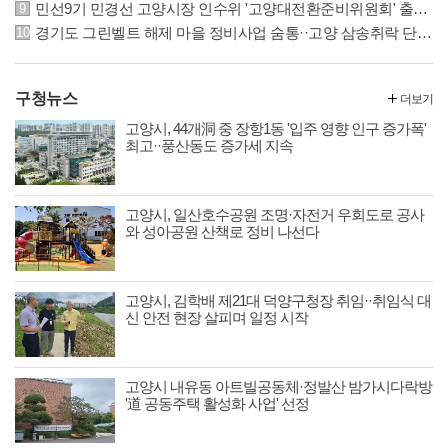
민선9기 민경선 고양시장 인수위 '고양대전환준비위원회' 출범··22일 본격 활동
경기도 그린벨트 해제 마을 정비사업 숨통··고양 삼송취락 단계적 정비 가능해져
구청뉴스
더보기
고양시, 44개洞 중 장항1동 '입주 영향 인구 증가폭'
최고··풍산동도 증가세 지속
고양시, 일산호수공원 조명·자전거 우회도로 공사
와 성아공원 산책로 정비 나선다
고양시, 김학배 제21대 덕양구청장 취임··취임식 대
신 안전 현장 살피며 일정 시작
고양시 내유동 아트빌공동체·정발산 밤가시다락방
'道 공동주택 활성화 사업' 선정