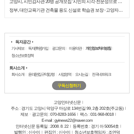
고양시, 시민감사관 20명 공개모집 '시민의 시각·전문성으로 감사행정 제고'
정부, 대안교육기관 건축물 용도 신설로 학습권 보장··고양자유학교 문제 해소
독자공간
기사제보
독자(후원)가입
광고문의
이용약관
개인정보처리방침
청소년보호정책
회사소개
회사소개
윤리(편집규약)강령
사업영역
오시는길
전국네트워크
구독신청하기
고양인터넷신문
주소 : 경기도 고양시 덕양구 마상로 134번길 99, 2층 202호(주교동)
제보ㆍ광고문의 : 070-8283-1656
팩스 : 031-968-8018
E-mail : gyinews22@naver.com
인터넷신문 등록일 : 2008. 8. 22
등록번호 : 경기 아 50054호
발행인 : 신수미
편집인 : 신수미
청소년보호책임자 : 조연덕