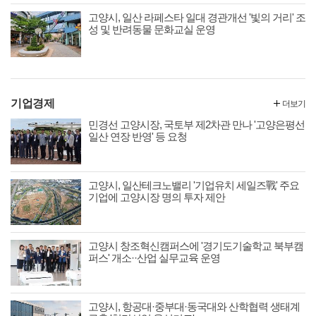
고양시, 일산 라페스타 일대 경관개선 '빛의 거리' 조
성 및 반려동물 문화교실 운영
기업경제
더보기
민경선 고양시장, 국토부 제2차관 만나 '고양은평선
일산 연장 반영' 등 요청
고양시, 일산테크노밸리 '기업유치 세일즈戰' 주요
기업에 고양시장 명의 투자 제안
고양시 창조혁신캠퍼스에 '경기도기술학교 북부캠
퍼스' 개소··산업 실무교육 운영
고양시, 항공대·중부대·동국대와 산학협력 생태계