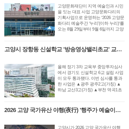
고양문화재단이 지역 예술인과 시민
을 잇는 대표 사업 고양문화다리의
기획사업으로 운영하는 ‘2026 고양문
화다리 예술주간 ‘누리’(이하 누리)‘를
오는 8월 29일부터 9월 6일까지 고양
아람누리 일원(새라새극장, 갤러리누
리)에서 개최한다. 예술주간 ‘누리’는
지난해 처음 선보인 고양문화다리의
고양시 장항동 신설학교 '방송영상밸리초교' 교육부 심사 통과··2030년 개교
기획사업으로 시민이 예술을 일상에
서 가까이 접하고 예술인과 직접 교
류할 수 있는 접점을 넓히기 위해 마
올해 정기 3차 교육부 중앙투자심사
련된 사업이다. 올해는 기존 공연·전
에서 경기도 신설학교 6교 설립 사업
통 중심에서 시각 분야까지 지원 범
이 모두 통과됐다. 이번 심사를 통과
위를 한층 확대했다.
한 사업은 ▲광주 광주2고(가칭) ▲
하남 교산3고(가칭) ▲부천 역곡1초
(가칭), 대장특수(가칭) ▲안산 안산
신길1초(가칭) ▲고양 방송영상밸리
초(가칭) 총 6건이다.
2026 고양 국가유산 야행(夜行) '행주가 예술이야' 행사 채비 나선 고양시
고양시가 2026 고양 국가유산 야행