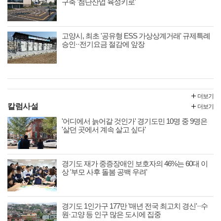
구축 '첨단산업 육성키로'
고양시, 최초 '공유형 ESS 가상상계거래' 규제특례
승인··전기요금 절감에 앞장
더보기
칼럼사설
더보기
'어디에서 늙어갈 것인가' 경기도민 10명 중 9명은
'살던 곳에서 계속 살고 싶다'
경기도 재가 중증장애인 보호자의 46%는 60대 이
상 '부모 사후 돌봄 공백 우려'
경기도 1인가구 177만 '매년 전국 최고치 경신'··수
원·고양 등 인구 많은 도시에 집중