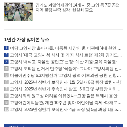
경기도 과밀억제권역 14개 시 중 고양 등 7곳 공업
지역 물량 부족 심각··현실화 필요
1년간 가장 많이본 뉴스
여당 고양시장 출마자들, 이동환 시장의 道 비판에 '4대 현안 실패는 본인 무능 결과'
고양시 '대곡·고양시청·식사 및 가좌·식사 트램' 제2차 경기도 도시철도망에 반영
고양시 백석고 '자율형 공립고' 선정··예산 지원·교육 자율권·지역협력 확대 등 특례
고양시 도의원 선거서 민주당 '싹쓸이'··그나마 고양시의원 선거는 국민의힘 선방
더불어민주당 6.3지방선거 '고양시 광역·기초의원 공천 신청자' 명단 공개
고양시, 2026년 상반기 보직인사 '1월 5일자 6급 팀장 발령사항'
고양시, 2025년 하반기 후속인사 발표··5·6급 및 부팀장 이하 인사발령 사항
고양시의회 원구성 어려울 이유있나··고양 같은 특례시 용인·수원시의회 참조하길
고양어린이박물관, 개관 10주년 맞아 어린이날 축제··다채로운 체험·공연·마켓 운영
고양시, 2026년 상반기 보직인사 '4급 국장 및 5급 과장 1월 5일자 발령사항'