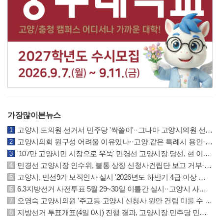
가장많이본뉴스
고양시 도의원 선거서 민주당 '싹쓸이'··그나마 고양시의원 선거는 국민의힘 선방
고양시의회 원구성 어려울 이유있나··고양 같은 특례시 용인·수원시의회 참조하길
'107만 고양시민 시장으로 우뚝' 민경선 고양시장 당선, 현 이동환 시장에 크게 앞서
민경선 고양시장 인수위, 불통 상징 신청사건립단 보고 거부··원안건립 계획 요구
고양시, 민선9기 보직인사 실시 '2026년도 하반기 4급 이상 및 5·6급 인사발령 사항'
6.3지방선거 사전투표 5월 29~30일 이틀간 실시··고양시 사전투표소 위치 안내
오영숙 고양시의원 '주교동 고양시 신청사 원안 건립 미룰 수 없는 과제' 추진 촉구
지방선거 투표개표(4일 0시) 진행 결과, 고양시장 민주당 민경선 후보 62.7% 우위