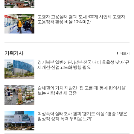
고령자 고용실태 결과 '도내 400개 사업체 고령자
고용정책 활용 비율 10% 미만'
기획기사
더보기
경기북부 일반산단, 남부·전국 대비 효율성 낮아 '규
제개선·산업고도화 병행 필요'
슬세권의 가치 재발견··집 고를 때 '동네 편의시설'
보는 사람 4년 새 급증
여성폭력 실태조사 결과 '경기도 여성 4명중 1명은
일상적 성적 폭력 두려움 느껴'