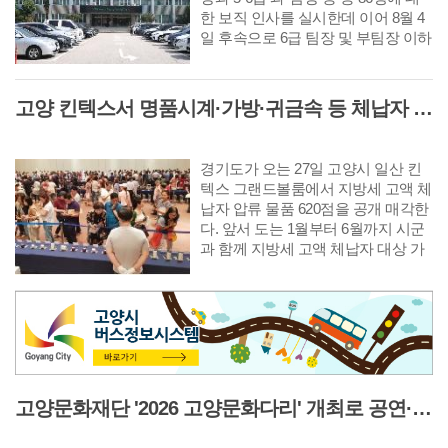
한 보직 인사를 실시한데 이어 8월 4
일 후속으로 6급 팀장 및 부팀장 이하
공무원에 대한 인사를 단행했다. 다
음은 8월 10일자 6급 부팀장 이하 인
사발령 사항이다.
고양 킨텍스서 명품시계·가방·귀금속 등 체납자 압류 동산 620점 공개 경매
경기도가 오는 27일 고양시 일산 킨
텍스 그랜드볼룸에서 지방세 고액 체
납자 압류 물품 620점을 공개 매각한
다. 앞서 도는 1월부터 6월까지 시군
과 함께 지방세 고액 체납자 대상 가
택수색을 진행하고 이번 공개 매각
대상 물품을 압류했다. 매각 대상은
명품 시계 28점, 명품 가방 171점, 순
금 팔찌 등 귀금속 265점과 미술품,
골프채, 양주 등 총 620점이다. 주요
물품으로는 최저 입찰가 1,350만원의
위블로 시계와 650만 원의 롤렉스 시
고양문화재단 '2026 고양문화다리' 개최로 공연·시각 등 다채로운 무대 선보여
계, 450만원의 샤넬 가방, 912만원의
순금 팔찌 등이 있다.